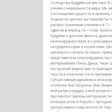
господства буддийской мистики. В 
учения о нереальности мира. Мн. 
соотношения сущности и явления, б
подвергли критике материалисты Х
распространенным учением и в 7—1
сдвигов в период 10—13 вв. проис
буддизм и даосизм явилось дальне
неоконфуцианством, в к-ром широ
натурфилософии и космогонии. Це
идеального начала ли (закон, прин
представители неоконфуцианства 
материализма (Чжоу Дуньи, Чжан Ц
построений видное место принадле
Чжу Си в конечном счете признава
Субъективный идеализм в неоконфу
особенно Ван Шоужень (Ван Янмин)
мой разум (сердце), а мой разум е
противопоставлены материалистиче
Большую роль в борьбе с ортодок
прогрессивного мыслителя Ли Чжи.