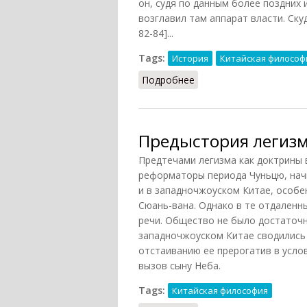
он, судя по данным более поздних 
возглавил там аппарат власти. Скуд
82-84]...
Tags:
История
Китайская философ
Подробнее
о Ранние легисты (Ли Ку
Предыстория легиз
Предтечами легизма как доктрины 
реформаторы периода Чуньцю, нач
и в западночжоуском Китае, особе
Сюань-вана. Однако в те отдаленн
речи. Общество не было достаточ
западночжоуском Китае сводились 
отстаиванию ее прерогатив в усло
вызов сыну Неба.
Tags:
Китайская философия