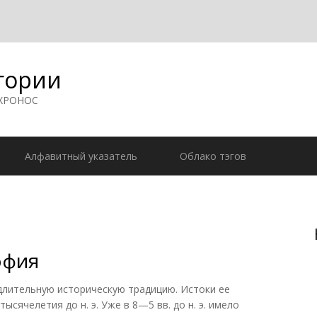
гории
 ХРОНОС
Алфавитный указатель
Облако тэгов
офия
тельную историческую традицию. Истоки ее
тысячелетия до н. э. Уже в 8—5 вв. до н. э. имело