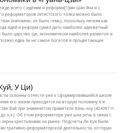
ежде всего с идеями и реформа[1]ми Шан Яна и с
ьго реформаторов легистского толка можно было
ствах (напомню, их было семь), поскольку легизм как
ода идей и реформ сумел дать наиболее адекватный
х было царство Ци, экономически наиболее развитое и
 позже) едва ли не самое богатое и процветающее.
номики в «Гуань-цзы»
уй, У Ци)
листы склонны отнести уже к сформировавшейся школе
Время его жизни приходится на вторую половину V и
арстве Вэй при знаменитом правителе Вэнь-хоу (424387 гг.
г. до н.э.). Об этом реформаторе уже шла речь в связи с
зерна крестьянами на рынке. Подсчеты Ли Куя были
инистративно-реформаторской деятельности, которую