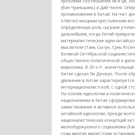
проблема соотношения ли и ци, он
(Ван Чуаньшань) и Дай Чжэня. Опи
проникновения в Китай. На гнет ф
ответил мощным крестьянским вос
определенную роль сыграли утопич
дальнейшем, когда Китай преврати
материалистические идеи китайск
мыслители (Тань Сытун, Сунь Ятсен
Великой Октябрьской социалистиче
общественно-политической и фило
марксизма. В 20-х гг. значительны
Китае сделал Ли Дачжао. После об
движение в Китае характеризуется
интернационалистской, с одной ст
На основе идеологии и политичес
национализма в Китае сформирова
заимствование и активное использ
китайской идеологии, прежде всего
националистических концепций кит
мелкобуржуазного социализма (Кан 
годы многие маоистские установки