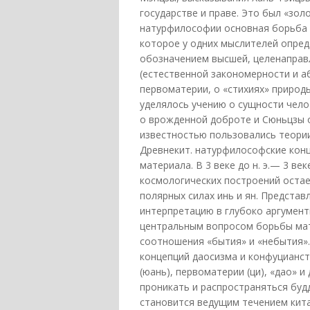
государстве и праве. Это был «зо
натурфилософии основная борьба р
которое у одних мыслителей опреде
обозначением высшей, целенаправ
(естественной закономерности и а
первоматерии, о «стихиях» природы 
уделялось учению о сущности чело
о врожденной доброте и Сюньцзы 
известностью пользовались теории
Древнекит. натурфилософские кон
материала. В 3 веке до н. э.— 3 в
космологических построений остает
полярных силах инь и ян. Предста
интерпретацию в глубоко аргументи
центральным вопросом борьбы мат
соотношения «бытия» и «небытия».
концепций даосизма и конфуцианст
(юань), первоматерии (ци), «дао» и 
проникать и распространяться буд
становится ведущим течением кита