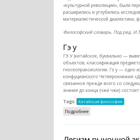
«культурной революции», были пер
расширились и углубились исслед
материалистической диалектики, 
Философский словарь. Под ред. И.Т.
Гэ у
ГЭ У (китайское, буквально — выв
объектов, классификация предмет
гносеопраксиологии. Гэ у — одно и
конфуцианского Четверокнижия «Да сю
связанное прежде всего со следу
знания до конца (чжи чжи) состоит
Tags:
Китайская философия
Подробнее
о Гэ у
Легизм рыночной эк