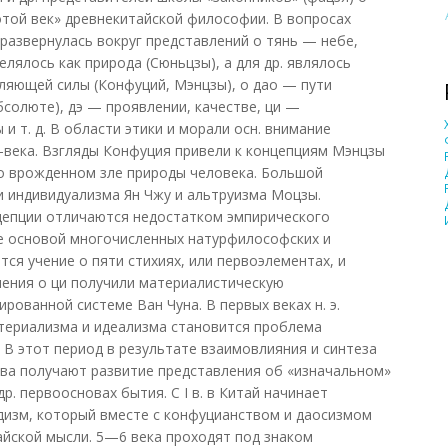
лотой век» древнекитайской философии. В вопросах
азвернулась вокруг представлений о тянь — небе,
лялось как природа (Сюньцзы), а для др. являлось
ляющей силы (Конфуций, Мэнцзы), о дао — пути
бсолюте), дэ — проявлении, качестве, ци —
и т. д. В области этики и морали осн. внимание
-века. Взгляды Конфуция привели к концепциям Мэнцзы
о врожденном зле природы человека. Большой
 индивидуализма Ян Чжу и альтруизма Моцзы.
цепции отличаются недостатком эмпирического
еке основой многочисленных натурфилософских и
ся учение о пяти стихиях, или первоэлементах, и
вления о ци получили материалистическую
рованной системе Ван Чуна. В первых веках н. э.
ериализма и идеализма становится проблема
 В этот период в результате взаимовлияния и синтеза
ва получают развитие представления об «изначальном»
др. первоосновах бытия. С I в. в Китай начинает
дизм, который вместе с конфуцианством и даосизмом
йской мысли. 5—6 века проходят под знаком