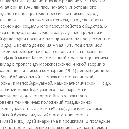
а находит материалистическое решение у Ван Фучжи
умная война 1840 явилась началом иностранного
еодалов и иностранную агрессию китайский народ
станием — ташинским движением, в ходе которого
еские идеи социального переустройства общества. В
лся в полуколониальную страну, лучшие традиции и
ой философии восприняли и продолжали прогрессивные
 и др.). С начала движения 4 мая 1919 под влиянием
ской революции начинается новый этап в развитии
софской мысли Китая, связанный с распространением
й вклад в пропаганду марксистско-ленинской теории в
разования китайской компартии (1921) революционное
 борьбой двух линий — марксистско-ленинской,
ороны, и мелкобуржуазной, националистической — с др.
кой линии мелкобуржуазного авантюризма и
лся маоизм, для которого было характерно
ование тех или иных положений традиционной
 конфуцианства, легизма (Фацзя), даосизма, а также
айской буржуазии, китайского утопического
Ювэй и др.), идей анархизма и троцкизма. В последние
, в частности нашедшие выражение в так называемой