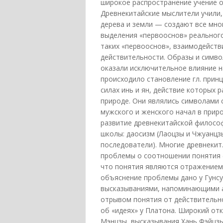
широкое распространение учение о
Древнекитайские мыслители учили, 
дерева и земли — создают все мно
выделения «первооснов» реального
таких «первооснов», взаимодейств
действительности. Образы и симво
оказали исключительное влияние н
происходило становление гл. прин
силах инь и ян, действие которых 
природе. Они являлись символами 
мужского и женского начал в приро
развитие древнекитайской философ
школы: даосизм (Лаоцзы и Чжуанцз
последователи). Многие древнекит
проблемы о соотношении понятия (
что понятия являются отражением
объяснение проблемы дано у Гунсу
высказываниями, напоминающими а
отрывом понятия от действительно
об «идеях» у Платона. Широкий от
Мэнцзы, высказывания Хань Фэйцзы