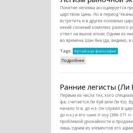
Понятие легизма ассоциируется пр
царством Цинь. Но в период Чжан
встретить и в других основных цар
некий сложный комплекс разного р
ответ на вызов эпохи. Одним из ни
во времена Шан Яна (да, видимо, и
Tags:
Китайская философия
Подробнее
о Легизм рыночной эко
Ранние легисты (Ли К
Первым из числа тех, кого специа
фа, считается Ли Куй (или Ли Кэ). 
начало IV в. до н.э. Он служил в ц
до н.э.) и его сыне У-хоу (386-371 г
проблемой урожайности и продажи 
лишь одним из элементов его адм