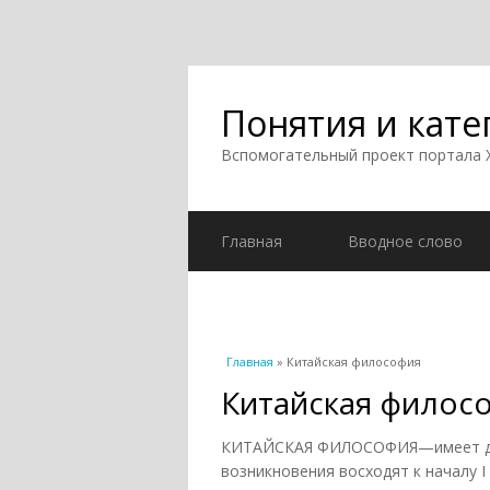
Понятия и кате
Вспомогательный проект портала
Главная
Вводное слово
Вы здесь
Главная
» Китайская философия
Китайская филос
КИТАЙСКАЯ ФИЛОСОФИЯ—имеет дли
возникновения восходят к началу I 