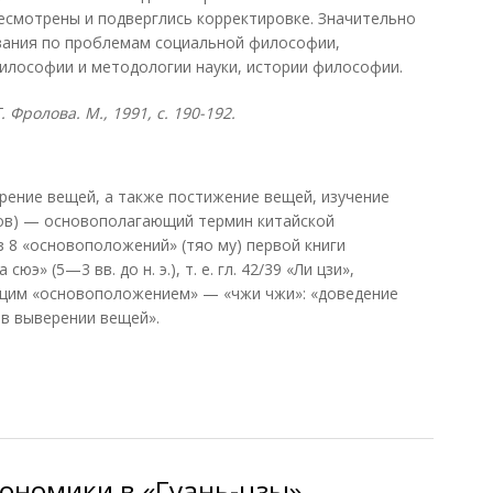
есмотрены и подверглись корректировке. Значительно
ования по проблемам социальной философии,
философии и методологии науки, истории философии.
 Фролова. М., 1991, с. 190-192.
ерение вещей, а также постижение вещей, изучение
ов) — основополагающий термин китайской
з 8 «основоположений» (тяо му) первой книги
э» (5—3 вв. до н. э.), т. е. гл. 42/39 «Ли цзи»,
ющим «основоположением» — «чжи чжи»: «доведение
 в выверении вещей».
ономики в «Гуань-цзы»