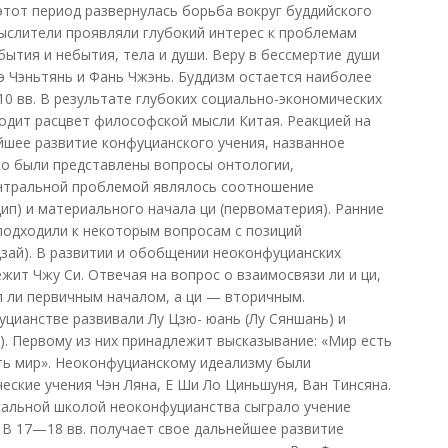
этот период развернулась борьба вокруг буддийского
мыслители проявляли глубокий интерес к проблемам
ытия и небытия, тела и души. Веру в бессмертие души
э Чэньтянь и Фань Чжэнь. Буддизм остается наиболее
0 вв. В результате глубоких социально-экономических
ходит расцвет философской мысли Китая. Реакцией на
йшее развитие конфуцианского учения, названное
ко были представлены вопросы онтологии,
нтральной проблемой являлось соотношение
цип) и материального начала ци (первоматерия). Ранние
подходили к некоторым вопросам с позиций
зай). В развитии и обобщении неоконфуцианских
жит Чжу Си. Отвечая на вопрос о взаимосвязи ли и ци,
л ли первичным началом, а ци — вторичным.
цианстве развивали Лу Цзю- юань (Лу Сяншань) и
. Первому из них принадлежит высказывание: «Мир есть
сть мир». Неоконфуцианскому идеализму были
ские учения Чэн Ляна, Е Ши Ло Циньшуня, Ван Тинсяна.
сальной школой неоконфуцианства сыграло учение
 В 17—18 вв. получает свое дальнейшее развитие