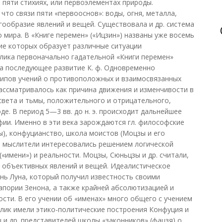
 пяти стихиях, или первоэлементах природы.
что связи пяти «первооснов»: воды, огня, металла,
гообразие явлений и вещей. Существовала и др. система
 мира. В «Книге перемен» («Ицзин») названы уже восемь
ие которых образует различные ситуации
лика первоначально гадательной «Книги перемен»
а последующее развитие К. ф. Одновременно
ципов учений о противоположных и взаимосвязанных
рассматривалось как причина движения и изменчивости в
света и тьмы, положительного и отрицательного,
де. В период 5—3 вв. до н. э. происходит дальнейшее
ии. Именно в эти века зарождаются гл. философские
ы), конфуцианство, школа моистов (Моцзы и его
. мыслители интересовались решением логической
«имени») и реальности. Моцзы, Сюньцзы и др. считали,
 объективных явлений и вещей. Идеалистическое
нь Луна, который получил известность своими
пории Зенона, а также крайней абсолютизацией и
сти. В его учении об «именах» много общего с учением
клик имели этико-политические построения Конфуция и
 и др. представителей школы «законников» (фацзя) о