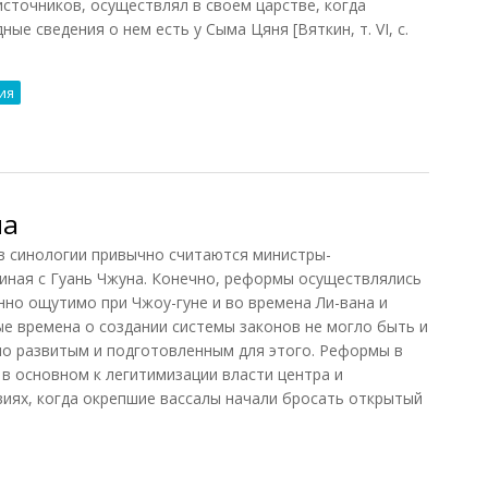
источников, осуществлял в своем царстве, когда
ные сведения о нем есть у Сыма Цяня [Вяткин, т. VI, с.
ия
й, У Ци)
ма
в синологии привычно считаются министры-
иная с Гуань Чжуна. Конечно, реформы осуществлялись
нно ощутимо при Чжоу-гуне и во времена Ли-вана и
ые времена о создании системы законов не могло быть и
но развитым и подготовленным для этого. Реформы в
в основном к легитимизации власти центра и
виях, когда окрепшие вассалы начали бросать открытый