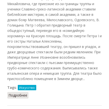
Михайловича, где приезжие из-за границы труппы и
ученики Славяно-греко-латинской академии ставили
библейские мистерии, в самой академии, а также в
домах бояр Матвеева, Милославского, Одоевского, В.
Голицына. Петр I обратил придворный театр в
общедоступный, переведя его в «комедийную
хоромину» на Красную площадь. После смерти Петра I и
его сестры Натальи Алексеевны,
покровительствовавшей театру, он пришел в упадок, и
даже дворцовые спектакли были редким явлением. При
Императрице Анне Иоанновне возобновились
придворные спектакли с пьесами преимущественно
грубо-комического содержания. Выписывались также
итальянская опера и немецкая труппа. Для театра было
приспособлено помещение в Зимнем дворце...
Tags:
Искусство
Подробнее
о Театр (Беловинский, 2007)