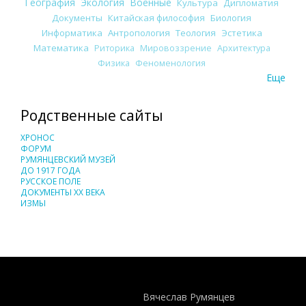
География
Экология
Военные
Культура
Дипломатия
Документы
Китайская философия
Биология
Информатика
Антропология
Теология
Эстетика
Математика
Риторика
Мировоззрение
Архитектура
Физика
Феноменология
Еще
Родственные сайты
ХРОНОС
ФОРУМ
РУМЯНЦЕВСКИЙ МУЗЕЙ
ДО 1917 ГОДА
РУССКОЕ ПОЛЕ
ДОКУМЕНТЫ XX ВЕКА
ИЗМЫ
Понятия И Категории - Исторический Проект ХРОНОС
WEB-редактор
Вячеслав Румянцев