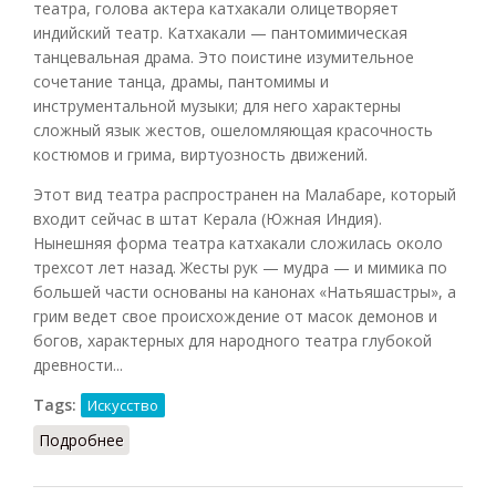
театра, голова актера катхакали олицетворяет
индийский театр. Катхакали — пантомимическая
танцевальная драма. Это поистине изумительное
сочетание танца, драмы, пантомимы и
инструментальной музыки; для него характерны
сложный язык жестов, ошеломляющая красочность
костюмов и грима, виртуозность движений.
Этот вид театра распространен на Малабаре, который
входит сейчас в штат Керала (Южная Индия).
Нынешняя форма театра катхакали сложилась около
трехсот лет назад. Жесты рук — мудра — и мимика по
большей части основаны на канонах «Натьяшастры», а
грим ведет свое происхождение от масок демонов и
богов, характерных для народного театра глубокой
древности...
Tags:
Искусство
Подробнее
о Катхакали