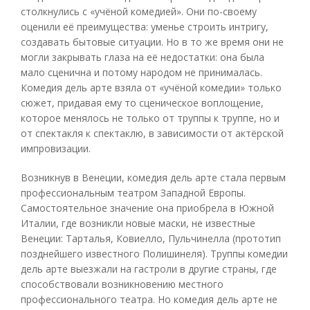
столкнулись с «учёной комедией». Они по-своему
оценили её преимущества: уменье строить интригу,
создавать бытовые ситуации. Но в то же время они не
могли закрывать глаза на её недостатки: она была
мало сценична и потому народом не принималась.
Комедия дель арте взяла от «учёной комедии» только
сюжет, придавая ему то сценическое воплощение,
которое менялось не только от труппы к труппе, но и
от спектакля к спектаклю, в зависимости от актёрской
импровизации.
Возникнув в Венеции, комедия дель арте стала первым
профессиональным театром Западной Европы.
Самостоятельное значение она приобрела в Южной
Италии, где возникли новые маски, не известные
Венеции: Тарталья, Ковиелло, Пульчинелла (прототип
позднейшего известного Полишинеля). Труппы комедии
дель арте выезжали на гастроли в другие страны, где
способствовали возникновению местного
профессионального театра. Но комедия дель арте не