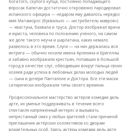
богатого, скупого купца, постоянно попадающего
впросак Капитан достаточно откровенно пародировал
испанского офицера — недаром ему давалось нередко
имя Матаморос (буквально — «истребитель мавров»)
— хвастуна, бахвала и труса. Доктор изображал врача
и юриста, человека по положению учёного, на самом
же деле такого неуча и шарлатана, каких немало
развелось в это время. Слуги — на них держалась вся
интрига — обычно носили имена Арлекина и Бригеллы
и забавно изображали крестьян, попавших в большой
город в качестве слуг, обводивших вокруг пальца своих
хозяев ради успеха в любовных делах молодых людей
— сына и дочери Панталоне и Доктора. Все эти маски
сатирически изображали типы своего времени.
Профессиональное мастерство актёров комедии дель
арте, их уменье поддерживать в течение всего
спектакля напряжённый интерес и вызывать
непрестанный смех у любых зрителей стали причиной
приглашения актёрских коллективов ко дворам
владетельных особ. Здесь актёры комедии дель арте