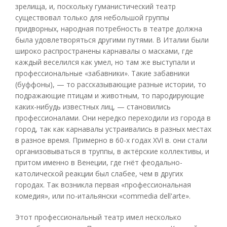
зрелища, и, поскольку гуманистический театр
существовал только для небольшой группы
придворных, народная потребность в театре должна
была удовлетворяться другими путями. В Италии были
широко распространены карнавалы о масками, где
каждый веселился как умел, но там же выступали и
профессиональные «забавники». Такие забавники
(буффоны), — то рассказывающие разные истории, то
подражающие птицам и животным, то пародирующие
каких-нибудь известных лиц, — становились
профессионалами. Они нередко переходили из города в
город, так как карнавалы устраивались в разных местах
в разное время. Примерно в 60-х годах XVI в. они стали
организовываться в труппы, в актёрские коллективы, и
притом именно в Венеции, где гнёт феодально-
католической реакции был слабее, чем в других
городах. Так возникла первая «профессиональная
комедия», или по-итальянски «commedia dell'arte».
Этот профессиональный театр имел несколько