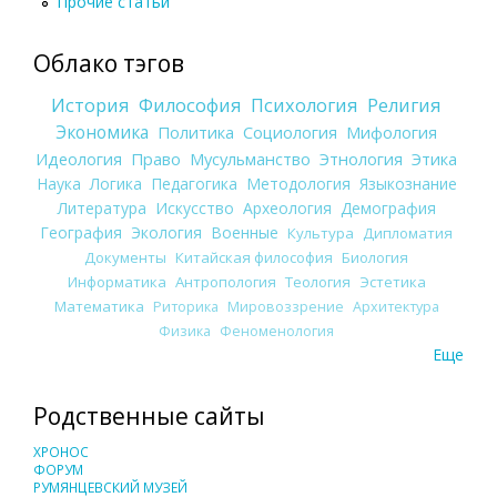
Прочие статьи
Облако тэгов
История
Философия
Психология
Религия
Экономика
Политика
Социология
Мифология
Идеология
Право
Мусульманство
Этнология
Этика
Наука
Логика
Педагогика
Методология
Языкознание
Литература
Искусство
Археология
Демография
География
Экология
Военные
Культура
Дипломатия
Документы
Китайская философия
Биология
Информатика
Антропология
Теология
Эстетика
Математика
Риторика
Мировоззрение
Архитектура
Физика
Феноменология
Еще
Родственные сайты
ХРОНОС
ФОРУМ
РУМЯНЦЕВСКИЙ МУЗЕЙ