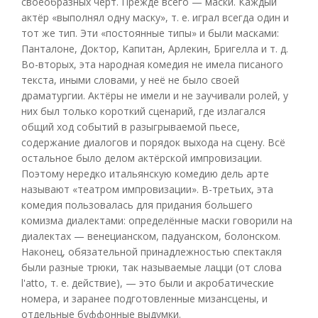
своеобразных черт. Прежде всего — маски. Каждый
актёр «выполнял одну маску», т. е. играл всегда один и
тот же тип. Эти «постоянные типы» и были масками:
Панталоне, Доктор, Капитан, Арлекин, Бригелла и т. д.
Во-вторых, эта народная комедия не имела писаного
текста, иными словами, у неё не было своей
драматургии. Актёры не имели и не заучивали ролей, у
них был только короткий сценарий, где излагался
общий ход событий в разыгрываемой пьесе,
содержание диалогов и порядок выхода на сцену. Всё
остальное было делом актёрской импровизации.
Поэтому нередко итальянскую комедию дель арте
называют «театром импровизации». В-третьих, эта
комедия пользовалась для придания большего
комизма диалектами: определённые маски говорили на
диалектах — венецианском, падуанском, болонском.
Наконец, обязательной принадлежностью спектакля
были разные трюки, так называемые лацци (от слова
l'atto, т. е. действие), — это были и акробатические
номера, и заранее подготовленные мизансцены, и
отдельные буффонные выдумки.