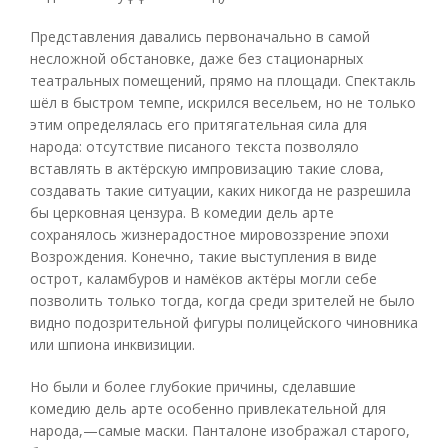
Представления давались первоначально в самой
несложной обстановке, даже без стационарных
театральных помещений, прямо на площади. Спектакль
шёл в быстром темпе, искрился весельем, но не только
этим определялась его притягательная сила для
народа: отсутствие писаного текста позволяло
вставлять в актёрскую импровизацию такие слова,
создавать такие ситуации, каких никогда не разрешила
бы церковная цензура. В комедии дель арте
сохранялось жизнерадостное мировоззрение эпохи
Возрождения. Конечно, такие выступления в виде
острот, каламбуров и намёков актёры могли себе
позволить только тогда, когда среди зрителей не было
видно подозрительной фигуры полицейского чиновника
или шпиона инквизиции.
Но были и более глубокие причины, сделавшие
комедию дель арте особенно привлекательной для
народа,—самые маски. Панталоне изображал старого,