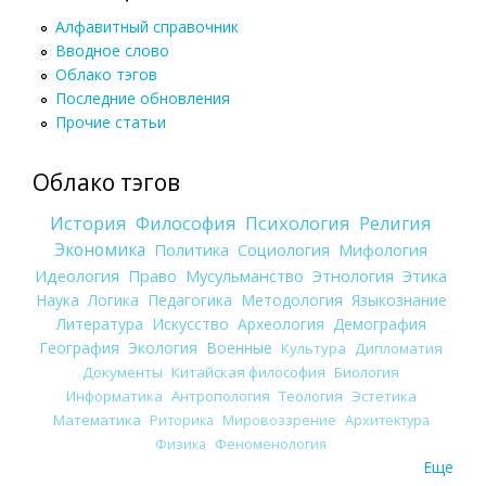
Алфавитный справочник
Вводное слово
Облако тэгов
Последние обновления
Прочие статьи
Облако тэгов
История
Философия
Психология
Религия
Экономика
Политика
Социология
Мифология
Идеология
Право
Мусульманство
Этнология
Этика
Наука
Логика
Педагогика
Методология
Языкознание
Литература
Искусство
Археология
Демография
География
Экология
Военные
Культура
Дипломатия
Документы
Китайская философия
Биология
Информатика
Антропология
Теология
Эстетика
Математика
Риторика
Мировоззрение
Архитектура
Физика
Феноменология
Еще