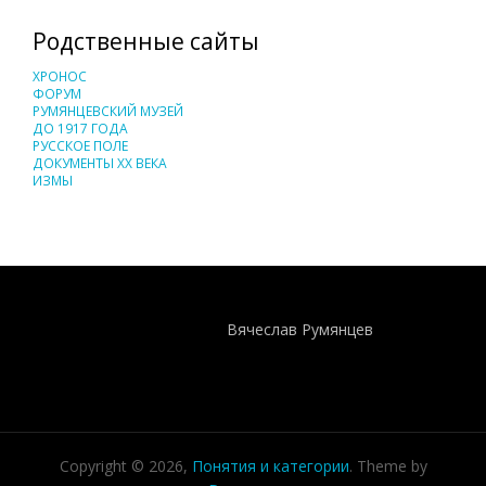
Родственные сайты
ХРОНОС
ФОРУМ
РУМЯНЦЕВСКИЙ МУЗЕЙ
ДО 1917 ГОДА
РУССКОЕ ПОЛЕ
ДОКУМЕНТЫ XX ВЕКА
ИЗМЫ
Понятия И Категории - Исторический Проект ХРОНОС
WEB-редактор
Вячеслав Румянцев
Copyright © 2026,
Понятия и категории
. Theme by