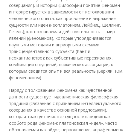
созерцания). В истории философии понятие феномен
интерпретируется в зависимости от истолкования
человеческого опыта: как проявление и выражение
сущности или идеи (неоплатонизм, Лейбниц, Шеллинг,
Гегель); как познаваемая действительность — мир
явлений (феноменов), которые упорядочиваются
научными методами и априорными схемами
трансцендентального субъекта (Кант и
неокантианство); как субъективные переживания,
комбинации ощущений, психических ассоциации, к
которым сводится опыт и вся реальность (Беркли, Юм,
феноменализм).
Наряду с толкованием феномена как чувственной
данности существует идеалистическая философская
традиция (связанная с признанием интеллектуального
созерцания в качестве основной предпосылки),
которая трактует «чистые сущности», «идеи» как
особого рода феномен: платоновская «идея», часто
обозначаемая как эйдос; первоявление, «прафеномен»