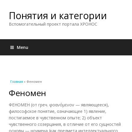
Понятия и категории
Вспомогательный проект портала ХРОНОС
Menu
Вы здесь
Главная
» Феномен
Феномен
ФЕНОМЕН (от греч. φοανόμενον — являющееся),
философское понятие, означающее 1) явление,
постигаемое в чувственном опыте; 2) объект
чувственного созерцания, в отличие от его сущностей
основы — ноумена (как предмета интеллектуального