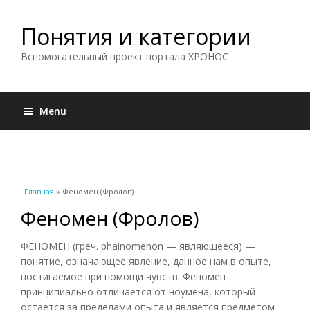
Понятия и категории
Вспомогательный проект портала ХРОНОС
Menu
Вы здесь
Главная
» Феномен (Фролов)
Феномен (Фролов)
ФЕНОМЕН (греч. phainomenon — являющееся) —
понятие, означающее явление, данное нам в опыте,
постигаемое при помощи чувств. Феномен
принципиально отличается от ноумена, который
остается за пределами опыта и является предметом