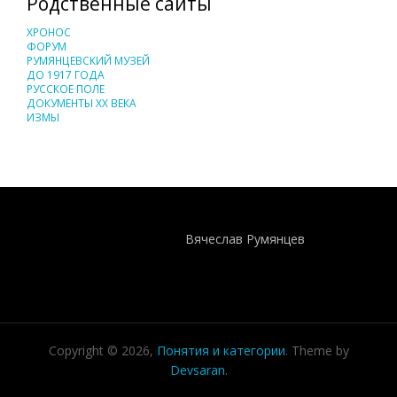
Родственные сайты
ХРОНОС
ФОРУМ
РУМЯНЦЕВСКИЙ МУЗЕЙ
ДО 1917 ГОДА
РУССКОЕ ПОЛЕ
ДОКУМЕНТЫ XX ВЕКА
ИЗМЫ
Понятия И Категории - Исторический Проект ХРОНОС
WEB-редактор
Вячеслав Румянцев
Copyright © 2026,
Понятия и категории
. Theme by
Devsaran
.