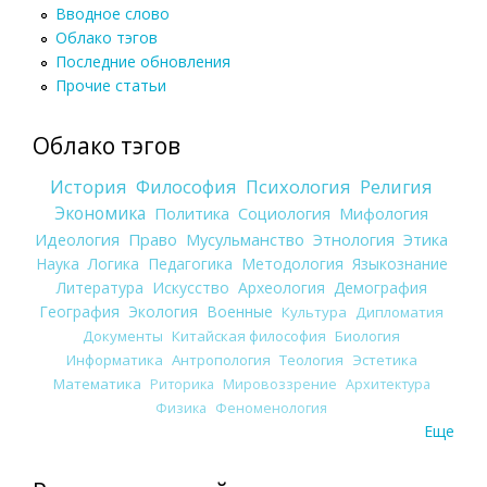
Вводное слово
Облако тэгов
Последние обновления
Прочие статьи
Облако тэгов
История
Философия
Психология
Религия
Экономика
Политика
Социология
Мифология
Идеология
Право
Мусульманство
Этнология
Этика
Наука
Логика
Педагогика
Методология
Языкознание
Литература
Искусство
Археология
Демография
География
Экология
Военные
Культура
Дипломатия
Документы
Китайская философия
Биология
Информатика
Антропология
Теология
Эстетика
Математика
Риторика
Мировоззрение
Архитектура
Физика
Феноменология
Еще