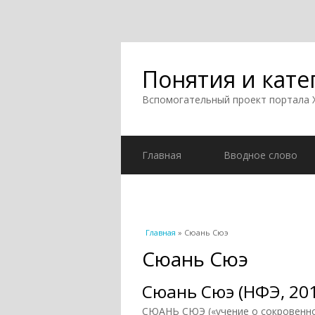
Понятия и кате
Вспомогательный проект портала
Главная
Вводное слово
Вы здесь
Главная
» Сюань Сюэ
Сюань Сюэ
Сюань Сюэ (НФЭ, 20
СЮАНЬ СЮЭ («учение о сокровенном