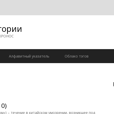
гории
 ХРОНОС
Алфавитный указатель
Облако тэгов
10)
») – течение в китайском умозрении, возникшее под