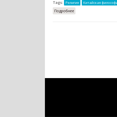
Tags:
Религия
Китайская философ
Подробнее
о Сюань Сюэ (Кузнецов,