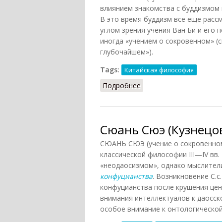
влиянием знакомства с буддизмом и 
В это время буддизм все еще расс
углом зрения учения Ван Би и его 
иногда «учением о сокровенном» (
глубочайшем»).
Tags:
Китайская философия
Подробнее
о Сюань Сюэ (НФЭ, 2010
Сюань Сюэ (Кузнецов
СЮАНЬ СЮЭ (учение о сокровенном
классической философии III—IV вв.
«неодаосизмом», однако мыслители
конфуцианства
. Возникновение С.
конфуцианства после крушения цент
внимания интеллектуалов к даосск
особое внимание к онтологическо