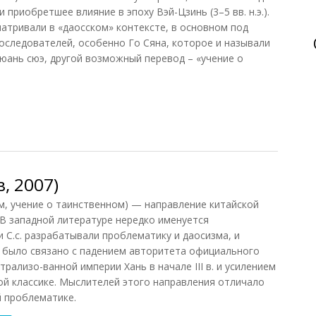
приобретшее влияние в эпоху Вэй-Цзинь (3–5 вв. н.э.).
матривали в «даосском» контексте, в основном под
последователей, особенно Го Сяна, которое и называли
сюань сюэ, другой возможный перевод – «учение о
)
, 2007)
, учение о таинственном) — направление китайской
 В западной литературе нередко именуется
 С.с. разрабатывали проблематику и даосизма, и
с. было связано с падением авторитета официального
рализо-ванной империи Хань в начале III в. и усилением
ой классике. Мыслителей этого направления отличало
й проблематике.