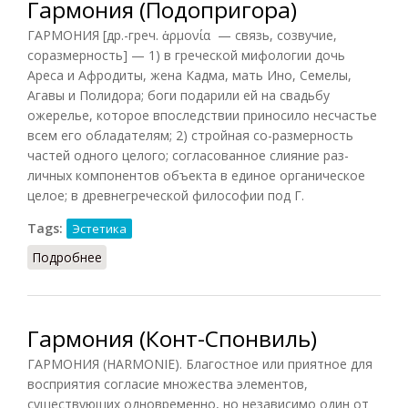
Гармония (Подопригора)
ГАРМОНИЯ [др.-греч. ἁρμονία — связь, созвучие,
соразмерность] — 1) в греческой мифологии дочь
Ареса и Афродиты, жена Кадма, мать Ино, Семелы,
Агавы и Полидора; боги подарили ей на свадьбу
ожерелье, которое впоследствии приносило несчастье
всем его обладателям; 2) стройная со-размерность
частей одного целого; согласованное слияние раз-
личных компонентов объекта в единое органическое
целое; в древнегреческой философии под Г.
Tags:
Эстетика
Подробнее
о Гармония (Подопригора)
Гармония (Конт-Спонвиль)
ГАРМОНИЯ (HARMONIE). Благостное или приятное для
восприятия согласие множества элементов,
существующих одновременно, но независимо один от