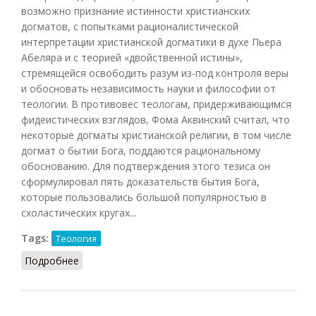
возможно признание истинности христианских
догматов, с попытками рационалистической
интерпретации христианской догматики в духе Пьера
Абеляра и с теорией «двойственной истины»,
стремящейся освободить разум из-под контроля веры
и обосновать независимость науки и философии от
теологии. В противовес теологам, придерживающимся
фидеистических взглядов, Фома Аквинский считал, что
некоторые догматы христианской религии, в том числе
догмат о бытии Бога, поддаются рациональному
обоснованию. Для подтверждения этого тезиса он
сформулировал пять доказательств бытия Бога,
которые пользовались большой популярностью в
схоластических кругах...
Tags:
Теология
Подробнее
о Гармонии веры и разума теория