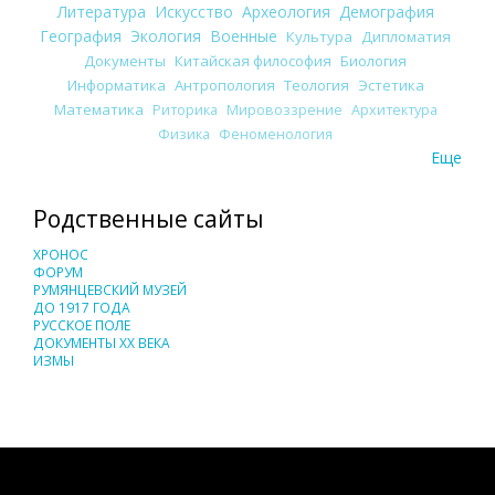
Литература
Искусство
Археология
Демография
География
Экология
Военные
Культура
Дипломатия
Документы
Китайская философия
Биология
Информатика
Антропология
Теология
Эстетика
Математика
Риторика
Мировоззрение
Архитектура
Физика
Феноменология
Еще
Родственные сайты
ХРОНОС
ФОРУМ
РУМЯНЦЕВСКИЙ МУЗЕЙ
ДО 1917 ГОДА
РУССКОЕ ПОЛЕ
ДОКУМЕНТЫ XX ВЕКА
ИЗМЫ
Понятия И Категории - Исторический Проект ХРОНОС