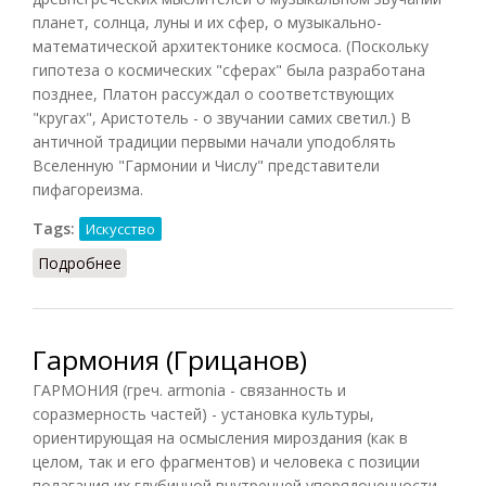
планет, солнца, луны и их сфер, о музыкально-
математической архитектонике космоса. (Поскольку
гипотеза о космических "сферах" была разработана
позднее, Платон рассуждал о соответствующих
"кругах", Аристотель - о звучании самих светил.) В
античной традиции первыми начали уподоблять
Вселенную "Гармонии и Числу" представители
пифагореизма.
Tags:
Искусство
Подробнее
о Гармония сфер (Грицанов, 1998)
Гармония (Грицанов)
ГАРМОНИЯ (греч. armonia - связанность и
соразмерность частей) - установка культуры,
ориентирующая на осмысления мироздания (как в
целом, так и его фрагментов) и человека с позиции
полагания их глубинной внутренней упорядоченности.