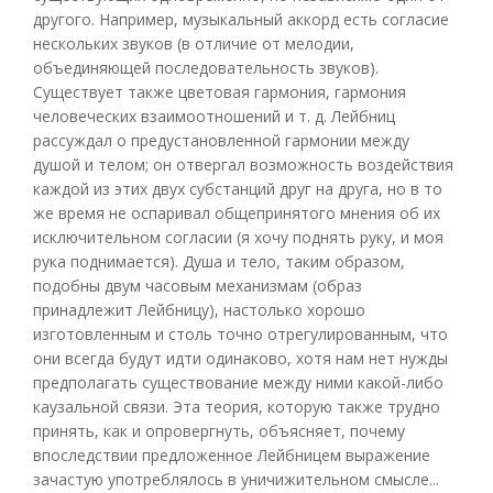
другого. Например, музыкальный аккорд есть согласие
нескольких звуков (в отличие от мелодии,
объединяющей последовательность звуков).
Существует также цветовая гармония, гармония
человеческих взаимоотношений и т. д. Лейбниц
рассуждал о предустановленной гармонии между
душой и телом; он отвергал возможность воздействия
каждой из этих двух субстанций друг на друга, но в то
же время не оспаривал общепринятого мнения об их
исключительном согласии (я хочу поднять руку, и моя
рука поднимается). Душа и тело, таким образом,
подобны двум часовым механизмам (образ
принадлежит Лейбницу), настолько хорошо
изготовленным и столь точно отрегулированным, что
они всегда будут идти одинаково, хотя нам нет нужды
предполагать существование между ними какой-либо
каузальной связи. Эта теория, которую также трудно
принять, как и опровергнуть, объясняет, почему
впоследствии предложенное Лейбницем выражение
зачастую употреблялось в уничижительном смысле...