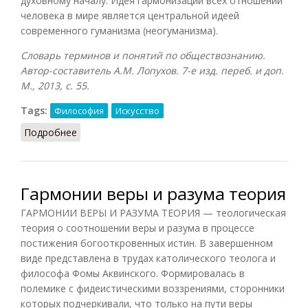
духовному началу. Идея гармонизации всех отношений
человека в мире является центральной идеей
современного гуманизма (неогуманизма).
Словарь терминов и понятий по обществознанию.
Автор-составитель А.М. Лопухов. 7-е изд. переб. и доп.
М., 2013, с. 55.
Tags:
Философия
Искусство
Подробнее
о Гармония (Лопухов)
Гармонии веры и разума теория
ГАРМОНИИ ВЕРЫ И РАЗУМА ТЕОРИЯ — теологическая
теория о соотношении веры и разума в процессе
постижения богооткровенных истин. В завершенном
виде представлена в трудах католического теолога и
философа Фомы Аквинского. Формировалась в
полемике с фидеистическими воззрениями, сторонники
которых подчеркивали, что только на пути веры