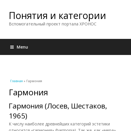
Понятия и категории
Вспомогательный проект портала ХРОНОС
Menu
Вы здесь
Главная
» Гармония
Гармония
Гармония (Лосев, Шестаков,
1965)
К числу наиболее древнейших категорий эстетики
относится «гармония» (harmonia). Так же, как «мера»,