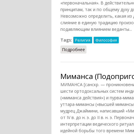
«первоначальная». В действительн
принципам, так и по общему духу д
Невозможно определить, какая из 
слияние в единую традицию произо
подавляющим влиянием веданты...
Tags:
Религия
Философия
Подробнее
о Миманса (ИИ, 1979)
Миманса (Подоприго
МИМАНСА [санскр. — проникновение
шести ортодоксальных систем инд
(«миманса действия») и пурва-миман
уттара-мимансы («высшей мимансы»
мудрец Джаймини, написавший «Ми
от IV в. до н. э. до II в. н. э. Пе
интерпретации ведического ритуал
идейной борьбы того времени Мим