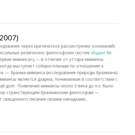
91)
2007)
ледование через критическое рассмотрение оснований)
оксальных религиозно-философских систем
Индии
. Ее
ервая миманса»),— в отличие от уттара-мимансы
иногда выступает собирательным по отношению к
же — Брахма-миманса (исследование природы Брахмана).
имансы является дхарма, понимаемая в соответствии с
й долг. Появление мимансы около V века до н.э. было
пор странствующим брахманским философам —
священного писания своими нападками...
007)