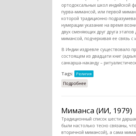
ортодоксальных школ индийской ф
пурва-мимансой, или первой миманс
которой традиционно подразумевае
нумерации указание на время возни
двух сменяющих друг друга этапов
мимансой, подчеркивая ее связь с 
В Индии издревле существовало п
состоящем из двадцати книг (адхь
санкарша-наканду – ритуалистическ
Tags:
Религия
Подробнее
о Миманса
Миманса (ИИ, 1979)
Традиционный список шести даршан
были настолько тесно связаны, чт
вторичной мимансой), а сама миман