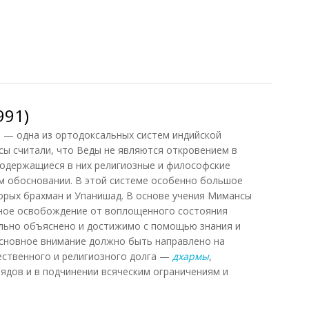
а, 2013)
991)
 — одна из ортодоксальных систем индийской
ы считали, что Веды не являются откровением в
содержащиеся в них религиозные и философские
м обосновании. В этой системе особенно большое
орых брахман и Упанишад. В основе учения Мимансы
чное освобождение от воплощенного состояния
ьно объяснено и достижимо с помощью знания и
Основное внимание должно быть направлено на
ственного и религиозного долга —
дхармы
,
ядов и в подчинении всяческим ограничениям и