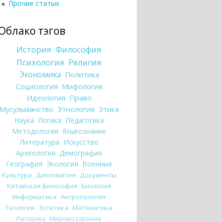
Прочие статьи
Облако тэгов
История
Философия
Психология
Религия
Экономика
Политика
Социология
Мифология
Идеология
Право
Мусульманство
Этнология
Этика
Наука
Логика
Педагогика
Методология
Языкознание
Литература
Искусство
Археология
Демография
География
Экология
Военные
Культура
Дипломатия
Документы
Китайская философия
Биология
Информатика
Антропология
Теология
Эстетика
Математика
Риторика
Мировоззрение