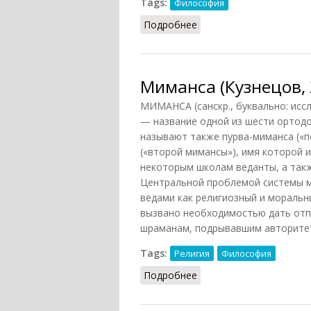
Tags:
Философия
Подробнее
о Миманса (Фролов, 19
Миманса (Кузнецов, 
МИМАНСА (санскр., буквально: исс
— название одной из шести ортод
называют также пурва-миманса («п
(«второй мимансы»), имя которой 
некоторым школам веданты, а так
Центральной проблемой системы м
ведами как религиозный и моральны
вызвано необходимостью дать от
шраманам, подрывавшим авторитет 
Tags:
Религия
Философия
Подробнее
о Миманса (Кузнецов, 2