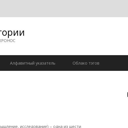
гории
 ХРОНОС
Алфавитный указатель
Облако тэгов
ышление, исследование) – одна из шести