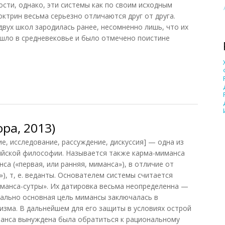
ости, однако, эти системы как по своим исходным
октрин весьма серьезно отличаются друг от друга.
двух школ зародилась ранее, несомненно лишь, что их
шло в средневековье и было отмечено поистине
ра, 2013)
, исследование, рассуждение, дискуссия] — одна из
ийской философии. Называется также карма-миманса
са («первая, или ранняя, миманса»), в отличие от
), т, е. веданты. Основателем системы считается
манса-сутры». Их датировка весьма неопределенна —
рвоначально основная цель мимансы заключалась в
изма. В дальнейшем для его защиты в условиях острой
анса вынуждена была обратиться к рациональному