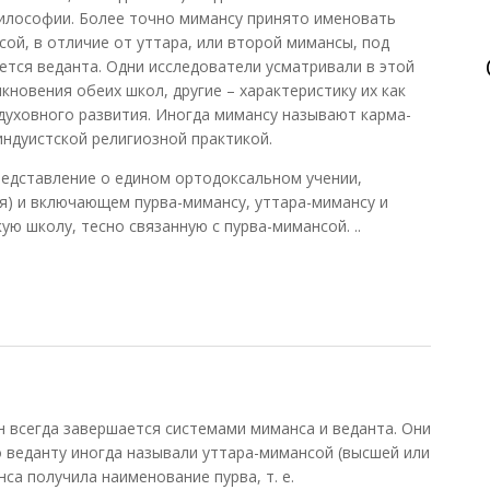
илософии. Более точно мимансу принято именовать
ой, в отличие от уттара, или второй мимансы, под
тся веданта. Одни исследователи усматривали в этой
кновения обеих школ, другие – характеристику их как
 духовного развития. Иногда мимансу называют карма-
индуистской религиозной практикой.
редставление о едином ортодоксальном учении,
яя) и включающем пурва-мимансу, уттара-мимансу и
ую школу, тесно связанную с пурва-мимансой. ..
 всегда завершается системами миманса и веданта. Они
о веданту иногда называли уттара-мимансой (высшей или
са получила наименование пурва, т. е.