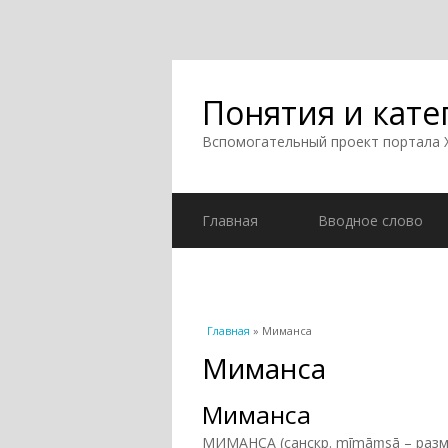
Понятия и кате
Вспомогательный проект портала
Главная
Вводное слово
Вы здесь
Главная
» Миманса
Миманса
Миманса
МИМАНСА (санскр. mīmāṃsā – разм