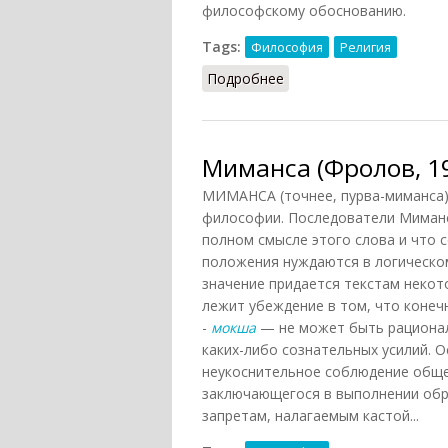
философскому обоснованию.
Tags:
Философия
Религия
Подробнее
о Миманса (Подопригор
Миманса (Фролов, 1
МИМАНСА (точнее, пурва-миманса)
философии. Последователи Миманс
полном смысле этого слова и что 
положения нуждаются в логическо
значение придается текстам некот
лежит убеждение в том, что коне
-
мокша
— не может быть рационал
каких-либо сознательных усилий. 
неукоснительное соблюдение обще
заключающегося в выполнении обр
запретам, налагаемым кастой...