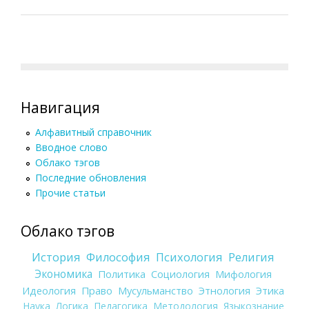
Навигация
Алфавитный справочник
Вводное слово
Облако тэгов
Последние обновления
Прочие статьи
Облако тэгов
История
Философия
Психология
Религия
Экономика
Политика
Социология
Мифология
Идеология
Право
Мусульманство
Этнология
Этика
Наука
Логика
Педагогика
Методология
Языкознание