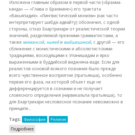
Изложена главным образом в первой части («Брахма-
канда» — «Глава о Брахмане») его трактата
«Вакьяпадия». «Лингвистический монизм» (как часто
интерпретируют шабда-адвайту) обозначил, с одной
стороны, отказ Бхартрихари от реалистической теории
значений, разделяемой прежними грамматистами, а
также
мимансой
,
ньяей
и
вайшешикой
, с другой — его
сближение с монистическими и абсолютистскими
традициями, восходящими к Упанишадам и ярко
выраженными в буддийской виджняна-ваде. Если для
реалистов основой всякого познания было прежде
всего чувственное восприятие (пратьякша), особенно
первая его фаза, на которой объект еще не
дифференцируется в сознании и не получает
словесного определения (нирвикальпа пратьякша), то
для Бхартрихари несловесное познание невозможно в
принципе...
Tags:
Философия
Религия
Подробнее
о Шабда-Адвайта