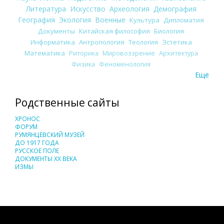
Литература
Искусство
Археология
Демография
География
Экология
Военные
Культура
Дипломатия
Документы
Китайская философия
Биология
Информатика
Антропология
Теология
Эстетика
Математика
Риторика
Мировоззрение
Архитектура
Физика
Феноменология
Еще
Родственные сайты
ХРОНОС
ФОРУМ
РУМЯНЦЕВСКИЙ МУЗЕЙ
ДО 1917 ГОДА
РУССКОЕ ПОЛЕ
ДОКУМЕНТЫ XX ВЕКА
ИЗМЫ