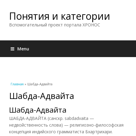
Понятия и категории
Вспомогательный проект портала ХРОНОС
Menu
Вы здесь
Главная
» Шабда-Адвайта
Шабда-Адвайта
Шабда-Адвайта
ШАБДА-АДВАЙТА (санскр. sabdadvaita —
недвойственность слова) — религиозно-философская
концепция индийского грамматиста Бхартрихари.