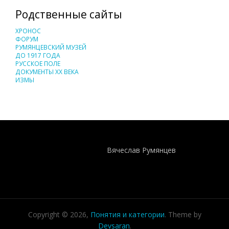
Родственные сайты
ХРОНОС
ФОРУМ
РУМЯНЦЕВСКИЙ МУЗЕЙ
ДО 1917 ГОДА
РУССКОЕ ПОЛЕ
ДОКУМЕНТЫ XX ВЕКА
ИЗМЫ
Понятия И Категории - Исторический Проект ХРОНОС
WEB-редактор
Вячеслав Румянцев
Copyright © 2026,
Понятия и категории
. Theme by
Devsaran
.