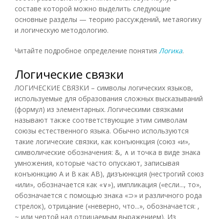
составе которой можно выделить следующие
основные разделы — теорию рассуждений, метаяогику
и логическую методологию.
Читайте подробное определение понятия
Логика
.
Логические связки
ЛОГИЧЕСКИЕ СВЯЗКИ – символы логических языков,
используемые для образования сложных высказываний
(формул) из элементарных. Логическими связками
называют также соответствующие этим символам
союзы естественного языка. Обычно используются
такие логические связки, как конъюнкция (союз «и»,
символические обозначения: &, ∧ и точка в виде знака
умножения, которые часто опускают, записывая
конъюнкцию А и В как AB), дизъюнкция (нестрогий союз
«или», обозначается как «∨»), импликация («если..., то»,
обозначается с помощью знака «⊃» и различного рода
стрелок), отрицание («неверно, что...», обозначается: ,
~ или чертой над отрицаемым выражением). Из