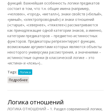
функций. Важнейшая особенность логики предикатов
состоит в том, что т.н. общие имена (например,
«человек», «город», «металл»), знаки свойств («белый»,
«умный», «электропроводный») и знаки отношений
(«старше», «севернее», «тяжелее») рассматриваются
как принадлежащие одной категории знаков, а именно,
категории предикаторов – предметно-истинностных
функторов. Предикаторы репрезентируют функции,
возможными аргументами которых являются объекты
некоторого универсума рассмотрения, а значениями –
истинностные оценки (в классической логике – это
«истина» и «ложь»)...
Tags:
Логика
Подробнее
о Логика предикатов (НФЭ, 2010)
Логика отношений
ЛОГИКА ОТНОШЕНИЙ – 1. Раздел современной логики,