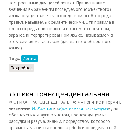
построенными для целей логики. Приписывание
значений выражениям исследуемого (объектного)
языка осуществляется посредством особого рода
правил, называемых семантическими. Эти правила в
свою очередь описываются в каком-то понятном,
заранее интерпретированном языке, называемом в
этом случае метаязыком (для данного объектного
языка)...
Tags:
Логика
Подробнее
о Логическая семантика (НФЭ, 2010)
Логика трансцендентальная
«ЛОГИКА ТРАНСЦЕНДЕНТАЛЬНАЯ» – понятие и термин,
введенные
И. Кантом
в «
Критике чистого разума
» для
обозначения «науки о чистом, происходящем из
рассудка и разума, знании, посредством которого
предметы мыслятся вполне a priori» и определяющей