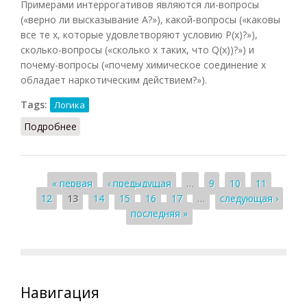
Примерами интеррогативов являются ли-вопросы
(«верно ли высказывание A?»), какой-вопросы («каковы
все те x, которые удовлетворяют условию Р(х)?»),
сколько-вопросы («сколько x таких, что Q(x))?») и
почему-вопросы («почему химическое соединение х
обладает наркотическим действием?»).
Tags:
Логика
Подробнее
о Логика вопросов
Страницы
« первая
‹ предыдущая
…
9
10
11
12
13
14
15
16
17
…
следующая ›
последняя »
Навигация