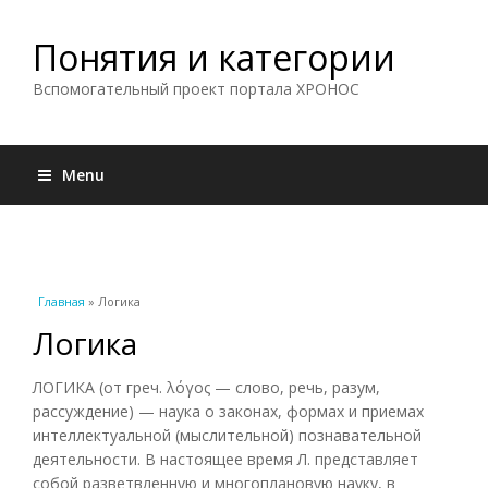
Понятия и категории
Вспомогательный проект портала ХРОНОС
Menu
Вы здесь
Главная
» Логика
Логика
ЛОГИКА (от греч. λόγος — слово, речь, разум,
рассуждение) — наука о законах, формах и приемах
интеллектуальной (мыслительной) познавательной
деятельности. В настоящее время Л. представляет
собой разветвленную и многоплановую науку, в