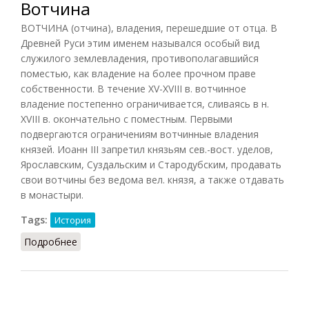
Вотчина
ВОТЧИНА (отчина), владения, перешедшие от отца. В
Древней Руси этим именем назывался особый вид
служилого землевладения, противополагавшийся
поместью, как владение на более прочном праве
собственности. В течение XV-XVIII в. вотчинное
владение постепенно ограничивается, сливаясь в н.
XVIII в. окончательно с поместным. Первыми
подвергаются ограничениям вотчинные владения
князей. Иоанн III запретил князьям сев.-вост. уделов,
Ярославским, Суздальским и Стародубским, продавать
свои вотчины без ведома вел. князя, а также отдавать
в монастыри.
Tags:
История
Подробнее
о Вотчина