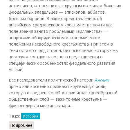
источников, относящихся к крупным вотчинам больших
феодальных владельцев — епископов, аббатов,
больших баронов. В наших представлениях об
английском средневековом крестьянстве почти все
поле зрения занято проблемами «вилланства» —
вопросами об юридическом и экономическом
положении несвободного крестьянства. При этом в
тени остается ряд сторон, без освещения которых мы
не можем составить полного представления о
специфических особенностях феодального развития
Англии.
Все исследователи политической истории
Англии
прямо или косвенно признают крупнейшую роль,
которую в средневековой Англии играл своеобразный
общественный слой — зажиточные крестьяне —
фригольдеры и мелкие рыцари...
Tags:
История
Подробнее
о Вотчина в Англии XIII века (Косминский, 1947)