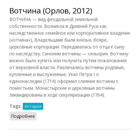
Вотчина (Орлов, 2012)
ВОТЧИНА — вид феодальной земельной
собственности. Возникла в Древней Руси как
наследственное семейное или корпоративное владение
(«отчина»), Владельцами были князья, бояре,
церковные корпорации. Передавалась от отца к сыну
по наследству. Синоним вотчины — сеньория. Вотчину
можно было купить или получить путем пожалования
от верховной власти. Различались вотчины родовые,
купленные и выслуженные. Указ Петра I о
единонаследии (1714) оформил слияние вотчины с
поместьем. Монастырские и церковные вотчины
ликвидированы в ходе секуляризации (1764).
Tags:
История
Подробнее
о Вотчина (Орлов, 2012)