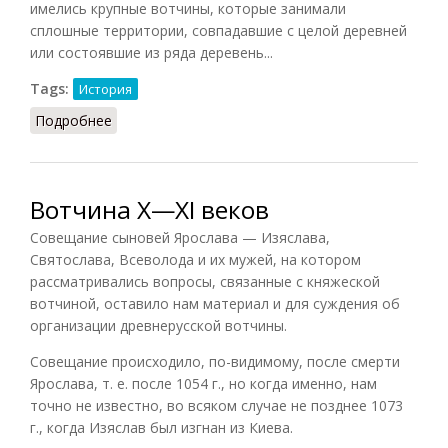
имелись крупные вотчины, которые занимали
сплошные территории, совпадавшие с целой деревней
или состоявшие из ряда деревень...
Tags:
История
Подробнее
о Феодальная вотчина (Сказкин, 1977)
Вотчина X—XI веков
Совещание сыновей Ярослава — Изяслава,
Святослава, Всеволода и их мужей, на котором
рассматривались вопросы, связанные с княжеской
вотчиной, оставило нам материал и для суждения об
организации древнерусской вотчины.
Совещание происходило, по-видимому, после смерти
Ярослава, т. е. после 1054 г., но когда именно, нам
точно не известно, во всяком случае не позднее 1073
г., когда Изяслав был изгнан из Киева.