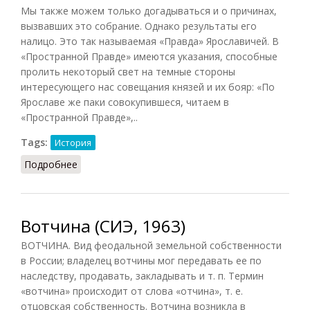
Мы также можем только догадываться и о причинах,
вызвавших это собрание. Однако результаты его
налицо. Это так называемая «Правда» Ярославичей. В
«Пространной Правде» имеются указания, способные
пролить некоторый свет на темные стороны
интересующего нас совещания князей и их бояр: «По
Ярославе же паки совокупившеся, читаем в
«Пространной Правде»,..
Tags:
История
Подробнее
о Вотчина X—XI веков
Вотчина (СИЭ, 1963)
ВОТЧИНА. Вид феодальной земельной собственности
в России; владелец вотчины мог передавать ее по
наследству, продавать, закладывать и т. п. Термин
«вотчина» происходит от слова «отчина», т. е.
отцовская собственность. Вотчина возникла в