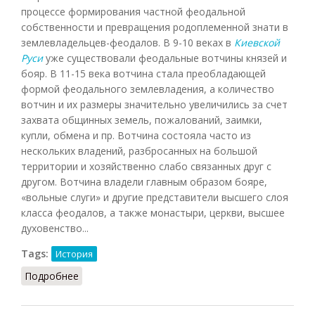
процессе формирования частной феодальной
собственности и превращения родоплеменной знати в
землевладельцев-феодалов. В 9-10 веках в
Киевской
Руси
уже существовали феодальные вотчины князей и
бояр. В 11-15 века вотчина стала преобладающей
формой феодального землевладения, а количество
вотчин и их размеры значительно увеличились за счет
захвата общинных земель, пожалований, заимки,
купли, обмена и пр. Вотчина состояла часто из
нескольких владений, разбросанных на большой
территории и хозяйственно слабо связанных друг с
другом. Вотчина владели главным образом бояре,
«вольные слуги» и другие представители высшего слоя
класса феодалов, а также монастыри, церкви, высшее
духовенство...
Tags:
История
Подробнее
о Вотчина (СИЭ, 1963)