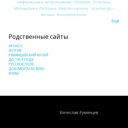
Информатика
Антропология
Теология
Эстетика
Математика
Риторика
Мировоззрение
Архитектура
Физика
Феноменология
Еще
Родственные сайты
ХРОНОС
ФОРУМ
РУМЯНЦЕВСКИЙ МУЗЕЙ
ДО 1917 ГОДА
РУССКОЕ ПОЛЕ
ДОКУМЕНТЫ XX ВЕКА
ИЗМЫ
Понятия И Категории - Исторический Проект ХРОНОС
WEB-редактор
Вячеслав Румянцев