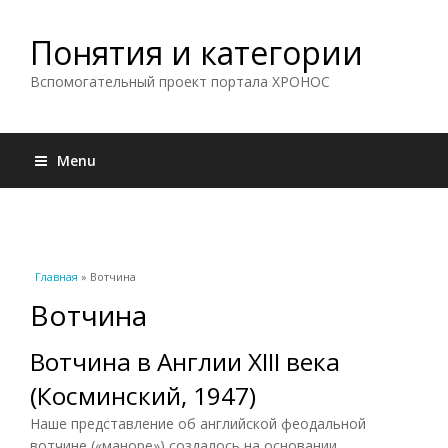
Понятия и категории
Вспомогательный проект портала ХРОНОС
Menu
Вы здесь
Главная
» Вотчина
Вотчина
Вотчина в Англии XIII века
(Косминский, 1947)
Наше представление об английской феодальной
вотчине («маноре») создалось на основании