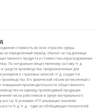
д
данная стоимость во всех отраслях сферы
ы за определенный период, обычно за год (разница
щественного продукта и стоимостью израсходованных
тва). По натурально-вещественному составу Н. д.
 и средств производства, предназначенных для
 резервов и страховых запасов. Н. д. создается
производства. Его физический объем (исчисленный з
чет повышения производительности общественного
роизводства на единицу производимой продукции
личения числа работников в сфере материального
р роста). В условиях НТР решающее значение
роста Н. д. Н. д. - один из обобщающих показателей