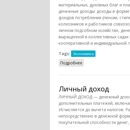
материальных, духовных благ и пла
денежные доходы: доходы в форме
фондов потребления (пенсии, стип
колхозников и работников совхозо
личном подсобном хозяйстве, дене
выращенной в коллективных садах 
кооперативной и индивидуальной т
Tags:
Экономика
Подробнее
о Реальные доходы нас
Личный доход
ЛИЧНЫЙ ДОХОД — денежный доход 
дополнительных платежей, включая
Исчисляется до вычета налогов. Р
непосредственно в денежной форме
покупательной способности денег,