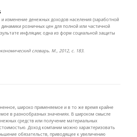
в
и изменение денежных доходов населения (заработной
м динамики розничных цен для полной или частичной
езультате инфляции; одна из форм социальной защиты
ономический словарь. М., 2012, с. 183.
енное, широко применяемое и в то же время крайне
емое в разнообразных значениях. В широком смысле
енежных средств или получение материальных
стоимостью. Доход компании можно характеризовать
еньшение обязательств, приводящее к увеличению