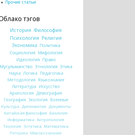
Прочие статьи
Облако тэгов
История
Философия
Психология
Религия
Экономика
Политика
Социология
Мифология
Идеология
Право
Мусульманство
Этнология
Этика
Наука
Логика
Педагогика
Методология
Языкознание
Литература
Искусство
Археология
Демография
География
Экология
Военные
Культура
Дипломатия
Документы
Китайская философия
Биология
Информатика
Антропология
Теология
Эстетика
Математика
Риторика
Мировоззрение