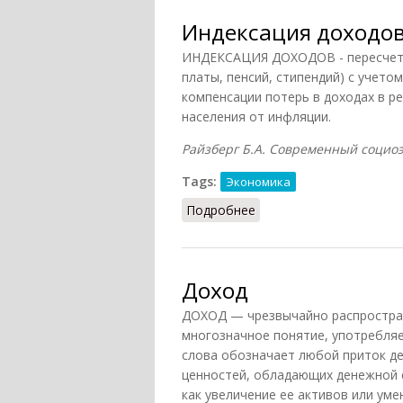
Индексация доходо
ИНДЕКСАЦИЯ ДОХОДОВ - пересчет 
платы, пенсий, стипендий) с учето
компенсации потерь в доходах в р
населения от инфляции.
Райзберг Б.А. Современный социоэк
Tags:
Экономика
Подробнее
о Индексация доходов
Доход
ДОХОД — чрезвычайно распростран
многозначное понятие, употребля
слова обозначает любой приток д
ценностей, обладающих денежной 
как увеличение ее активов или ум