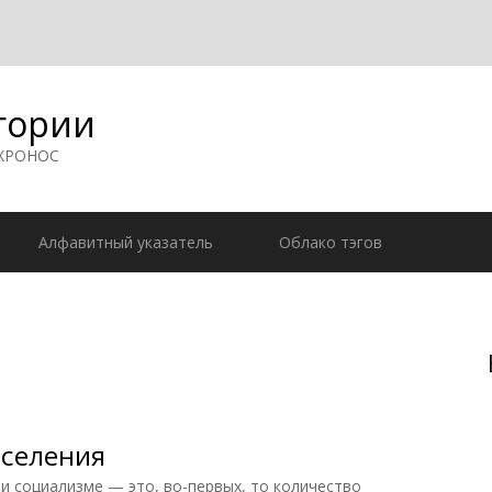
гории
 ХРОНОС
Алфавитный указатель
Облако тэгов
аселения
социализме — это, во-первых, то количество