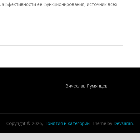
, эффективности ее функционирования, источник всех
Понятия И Категории - Исторический Проект ХРОНОС
WEB-редактор
Вячеслав Румянцев
Copyright © 2026,
Понятия и категории
. Theme by
Devsaran
.