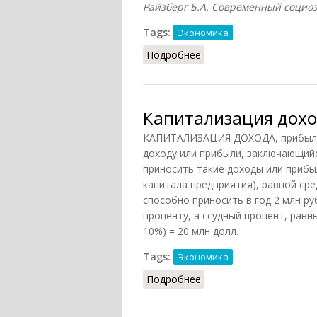
Райзберг Б.А. Современный социоэк
Tags:
Экономика
Подробнее
о Личный доход
Капитализация дох
КАПИТАЛИЗАЦИЯ ДОХОДА, прибыли -
доходу или прибыли, заключающийс
приносить такие доходы или прибы
капитала предприятия), равной ср
способно приносить в год 2 млн ру
проценту, а ссудный процент, равны
10%) = 20 млн долл.
Tags:
Экономика
Подробнее
о Капитализация доход