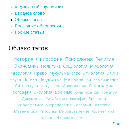
Алфавитный справочник
Вводное слово
Облако тэгов
Последние обновления
Прочие статьи
Облако тэгов
История
Философия
Психология
Религия
Экономика
Политика
Социология
Мифология
Идеология
Право
Мусульманство
Этнология
Этика
Наука
Логика
Педагогика
Методология
Языкознание
Литература
Искусство
Археология
Демография
География
Экология
Военные
Культура
Дипломатия
Документы
Китайская философия
Биология
Информатика
Антропология
Теология
Эстетика
Математика
Риторика
Мировоззрение
Архитектура
Физика
Феноменология
Еще