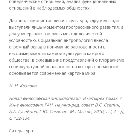
поведенческие отношения, анализ функциональных
отношений в наблюдаемых общностях.
Для эволюционистов «иная» культура, «другие» люди
выступали лишь моментом прогрессивного развития, а
для универсалистов лишь методологической
условностью. Социальная антропология внесла
огромный вклад в понимание равноценности в
несоизмеримости каждой культуры и каждого
общества, в складывание представлений о плюрализме
социокультурной реальности, на которых во многом
основывается современная картина мира.
H.
H. Козлова
Новая философская энциклопедия. В четырех томах. /
Ин-т философии РАН. Научно-ред. совет: В.С. Степин,
А.А. Гусейнов, Г.Ю. Семигин. М., Мысль, 2010, т.
I, А - Д,
с. 132-134.
Литература: