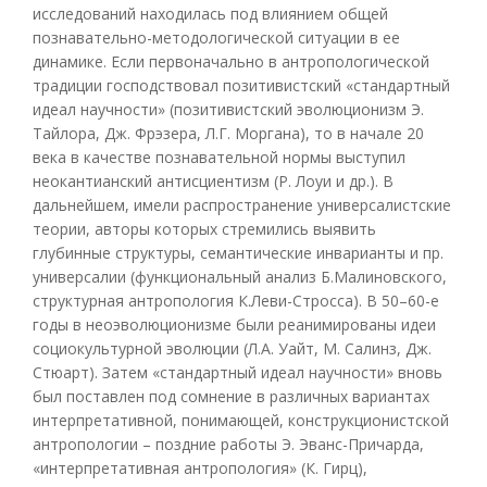
исследований находилась под влиянием общей
познавательно-методологической ситуации в ее
динамике. Если первоначально в антропологической
традиции господствовал позитивистский «стандартный
идеал научности» (позитивистский эволюционизм Э.
Тайлора, Дж. Фрэзера, Л.Г. Моргана), то в начале 20
века в качестве познавательной нормы выступил
неокантианский антисциентизм (Р. Лоуи и др.). В
дальнейшем, имели распространение универсалистские
теории, авторы которых стремились выявить
глубинные структуры, семантические инварианты и пр.
универсалии (функциональный анализ Б.Малиновского,
структурная антропология К.Леви-Стросса). В 50–60-е
годы в неоэволюционизме были реанимированы идеи
социокультурной эволюции (Л.А. Уайт, М. Салинз, Дж.
Стюарт). Затем «стандартный идеал научности» вновь
был поставлен под сомнение в различных вариантах
интерпретативной, понимающей, конструкционистской
антропологии – поздние работы Э. Эванс-Причарда,
«интерпретативная антропология» (К. Гирц),