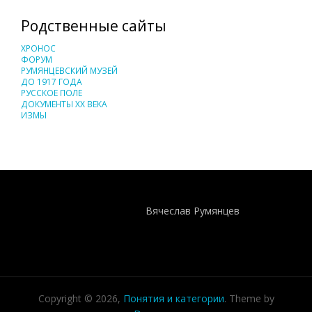
Родственные сайты
ХРОНОС
ФОРУМ
РУМЯНЦЕВСКИЙ МУЗЕЙ
ДО 1917 ГОДА
РУССКОЕ ПОЛЕ
ДОКУМЕНТЫ XX ВЕКА
ИЗМЫ
Понятия И Категории - Исторический Проект ХРОНОС
WEB-редактор
Вячеслав Румянцев
Copyright © 2026,
Понятия и категории
. Theme by