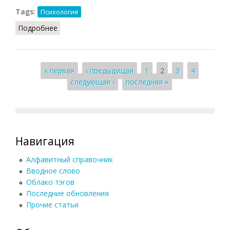
Tags:
Психология
Подробнее
о Анализ биоэнергетический
Страницы
« первая
‹ предыдущая
1
2
3
4
следующая ›
последняя »
Навигация
Алфавитный справочник
Вводное слово
Облако тэгов
Последние обновления
Прочие статьи