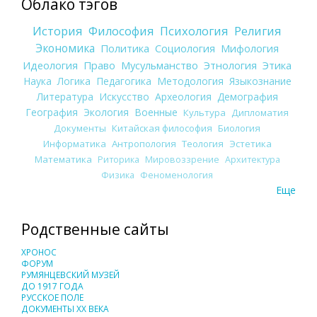
Облако тэгов
История
Философия
Психология
Религия
Экономика
Политика
Социология
Мифология
Идеология
Право
Мусульманство
Этнология
Этика
Наука
Логика
Педагогика
Методология
Языкознание
Литература
Искусство
Археология
Демография
География
Экология
Военные
Культура
Дипломатия
Документы
Китайская философия
Биология
Информатика
Антропология
Теология
Эстетика
Математика
Риторика
Мировоззрение
Архитектура
Физика
Феноменология
Еще
Родственные сайты
ХРОНОС
ФОРУМ
РУМЯНЦЕВСКИЙ МУЗЕЙ
ДО 1917 ГОДА
РУССКОЕ ПОЛЕ
ДОКУМЕНТЫ XX ВЕКА