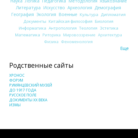
Наука
Логика
Педагогика
Методология
Языкознание
Литература
Искусство
Археология
Демография
География
Экология
Военные
Культура
Дипломатия
Документы
Китайская философия
Биология
Информатика
Антропология
Теология
Эстетика
Математика
Риторика
Мировоззрение
Архитектура
Физика
Феноменология
Еще
Родственные сайты
ХРОНОС
ФОРУМ
РУМЯНЦЕВСКИЙ МУЗЕЙ
ДО 1917 ГОДА
РУССКОЕ ПОЛЕ
ДОКУМЕНТЫ XX ВЕКА
ИЗМЫ