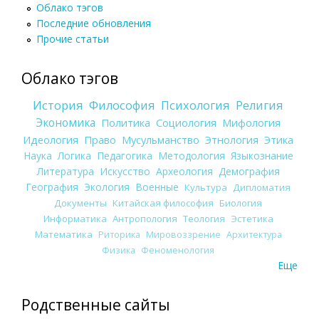
Облако тэгов
Последние обновления
Прочие статьи
Облако тэгов
История
Философия
Психология
Религия
Экономика
Политика
Социология
Мифология
Идеология
Право
Мусульманство
Этнология
Этика
Наука
Логика
Педагогика
Методология
Языкознание
Литература
Искусство
Археология
Демография
География
Экология
Военные
Культура
Дипломатия
Документы
Китайская философия
Биология
Информатика
Антропология
Теология
Эстетика
Математика
Риторика
Мировоззрение
Архитектура
Физика
Феноменология
Еще
Родственные сайты