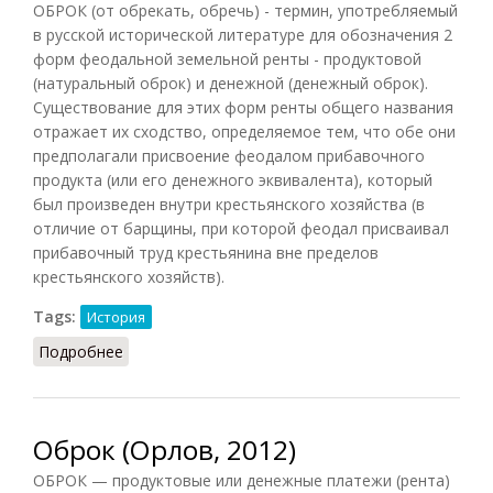
ОБРОК (от обрекать, обречь) - термин, употребляемый
в русской исторической литературе для обозначения 2
форм феодальной земельной ренты - продуктовой
(натуральный оброк) и денежной (денежный оброк).
Существование для этих форм ренты общего названия
отражает их сходство, определяемое тем, что обе они
предполагали присвоение феодалом прибавочного
продукта (или его денежного эквивалента), который
был произведен внутри крестьянского хозяйства (в
отличие от барщины, при которой феодал присваивал
прибавочный труд крестьянина вне пределов
крестьянского хозяйств).
Tags:
История
Подробнее
о Оброк (СИЭ, 1967)
Оброк (Орлов, 2012)
ОБРОК — продуктовые или денежные платежи (рента)