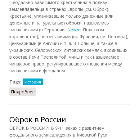
феодально-зависимого крестьянина в пользу
землевладельца в странах Европы (см. Оброк).
Крестьяне, уплачивавшие только денежные (или
денежные и натуральные) оброки, назывались
чиншевиками (в Германии,
Чехии
, Польском
королевстве), цензитариями (во Франции; см. Цензива),
цензуариями (в Англии) и т. д. В Польше, а также в
украинских, белорусских, литовских землях, входивших
в состав Речи Посполитой, чинш и так называемое
чиншевое право, регулировавшее отношения между
чиншевиками и феодалом...
Tags:
История
Подробнее
о Чинш
Оброк в России
ОБРОК В РОССИИ. В 9-11 веках с развитием
феодального землевладения в Киевской Руси