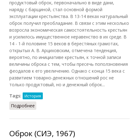
продуктовый оброк, первоначально в виде дани,
наряду с барщиной, стал основной формой
эксплуатации крестьянства. В 13-14 веках натуральный
оброк получил преобладание. В связи с этим несколько
возросла экономическая самостоятельность крестьян
и усилилось имущественное неравенство в их среде. В
14 - 1-й половине 15 веков в берестяных грамотах,
открытых А. В. Арциховским, отмечена тенденция,
вероятно, по инициативе крестьян, к точной записи
величины оброка с тем, чтобы пресечь поползновения
феодалов к его увеличению. Однако с конца 15 века с
развитием товарно-денежных отношений рос не
только продуктовый, но и денежный оброк...
Tags:
История
Подробнее
о Оброк в России
Оброк (СИЭ, 1967)