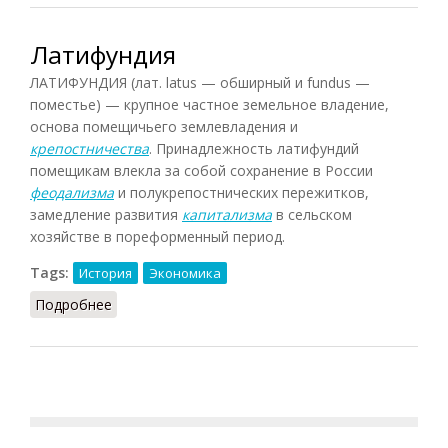
Латифундия
ЛАТИФУНДИЯ (лат. latus — обширный и fundus —
поместье) — крупное частное земельное владение,
основа помещичьего землевладения и
крепостничества
. Принадлежность латифундий
помещикам влекла за собой сохранение в России
феодализма
и полукрепостнических пережитков,
замедление развития
капитализма
в сельском
хозяйстве в пореформенный период.
Tags:
История
Экономика
Подробнее
о Латифундия