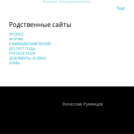
Физика
Феноменология
Еще
Родственные сайты
ХРОНОС
ФОРУМ
РУМЯНЦЕВСКИЙ МУЗЕЙ
ДО 1917 ГОДА
РУССКОЕ ПОЛЕ
ДОКУМЕНТЫ XX ВЕКА
ИЗМЫ
Понятия И Категории - Исторический Проект ХРОНОС
WEB-редактор
Вячеслав Румянцев