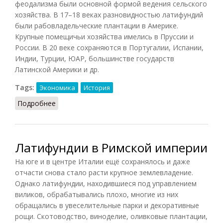
феодализма были основной формой ведения сельского
хозяйства. В 17–18 веках разновидностью латифундий
были рабовладельческие плантации в Америке.
Крупные помещичьи хозяйства имелись в Пруссии и
России. В 20 веке сохраняются в Португалии, Испании,
Индии, Турции, ЮАР, большинстве государств
Латинской Америки и др.
Tags:
Экономика
История
Подробнее
о Латифундии
Латифундии в Римской империи
На юге и в центре Италии ещё сохранялось и даже
отчасти снова стало расти крупное землевладение.
Однако латифундии, находившиеся под управлением
виликов, обрабатывались плохо, многие из них
обращались в увеселительные парки и декоративные
рощи. Скотоводство, виноделие, оливковые плантации,