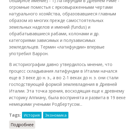
обширное имение) - 1) Латифундии в Древнем Риме -
огромные поместья с ярковыраженными чертами
натурального хозяйства, образовавшиеся главным
образом из многих прежде самостоятельных
земельных наделов и имений (fundus) и
обрабатывавшиеся рабами, колонами и др.
категориями зависимых и полузависимых
земледельцев. Термин «латифундии» впервые
употребил Варрон.
В историографии давно утвердилось мнение, что
процесс складывания латифундии в Италии начался
еще в 3 веке до н. э., а во 2-1 веках до н. э. они стали
господствующей формой землевладения в Древней
Италии. Эта точка зрения, восходящая еще к древнему
историку Аппиану, была воспринята и развита в 19 веке
немецкими учеными Родбертусом...
Tags:
История
Экономика
Подробнее
о Латифундии