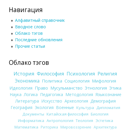
Навигация
Алфавитный справочник
Вводное слово
Облако тэгов
Последние обновления
Прочие статьи
Облако тэгов
История
Философия
Психология
Религия
Экономика
Политика
Социология
Мифология
Идеология
Право
Мусульманство
Этнология
Этика
Наука
Логика
Педагогика
Методология
Языкознание
Литература
Искусство
Археология
Демография
География
Экология
Военные
Культура
Дипломатия
Документы
Китайская философия
Биология
Информатика
Антропология
Теология
Эстетика
Математика
Риторика
Мировоззрение
Архитектура