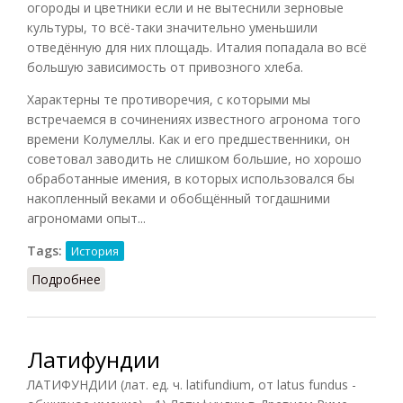
огороды и цветники если и не вытеснили зерновые
культуры, то всё-таки значительно уменьшили
отведённую для них площадь. Италия попадала во всё
большую зависимость от привозного хлеба.
Характерны те противоречия, с которыми мы
встречаемся в сочинениях известного агронома того
времени Колумеллы. Как и его предшественники, он
советовал заводить не слишком большие, но хорошо
обработанные имения, в которых использовался бы
накопленный веками и обобщённый тогдашними
агрономами опыт...
Tags:
История
Подробнее
о Латифундии в Римской империи
Латифундии
ЛАТИФУНДИИ (лат. ед. ч. latifundium, от latus fundus -