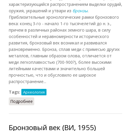
характеризующийся распространением выделки орудий,
оружия, украшений и утвари из
бронзы
.
Приблизительные хронологические рамки бронзового
века: конец 3-го - начало 1-го тысячелетий до н. э.,
причем в различных районах земного шара, в силу
особенностей и неравномерности исторического
развития, бронзовый век возникал и развивался
разновременно. Бронза, сплав меди с примесью других
металлов, главным образом олова, отличается от
меди легкоплавкостью (700-900?), более высокими
литейными качествами и значительно большей
прочностью, что и обусловило ее широкое
распространение...
Tags:
Археология
Подробнее
о Бронзовый век (СИЭ, 1962)
Бронзовый век (ВИ, 1955)