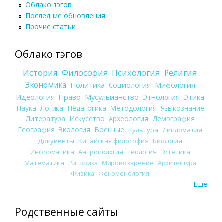
Облако тэгов
Последние обновления
Прочие статьи
Облако тэгов
История
Философия
Психология
Религия
Экономика
Политика
Социология
Мифология
Идеология
Право
Мусульманство
Этнология
Этика
Наука
Логика
Педагогика
Методология
Языкознание
Литература
Искусство
Археология
Демография
География
Экология
Военные
Культура
Дипломатия
Документы
Китайская философия
Биология
Информатика
Антропология
Теология
Эстетика
Математика
Риторика
Мировоззрение
Архитектура
Физика
Феноменология
Еще
Родственные сайты