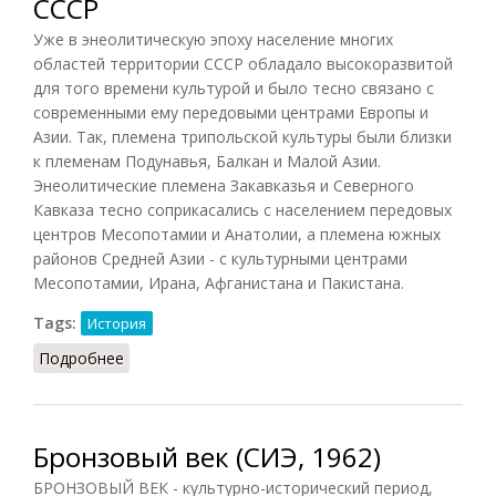
СССР
Уже в энеолитическую эпоху население многих
областей территории СССР обладало высокоразвитой
для того времени культурой и было тесно связано с
современными ему передовыми центрами Европы и
Азии. Так, племена трипольской культуры были близки
к племенам Подунавья, Балкан и Малой Азии.
Энеолитические племена Закавказья и Северного
Кавказа тесно соприкасались с населением передовых
центров Месопотамии и Анатолии, а племена южных
районов Средней Азии - с культурными центрами
Месопотамии, Ирана, Афганистана и Пакистана.
Tags:
История
Подробнее
о Бронзовый век на территории СССР
Бронзовый век (СИЭ, 1962)
БРОНЗОВЫЙ ВЕК - культурно-исторический период,