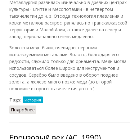
Металлургия развилась изначально в древних центрах
культуры - Египте и Месопотамии - в четвертом
тысячелетии до н. э. Отсюда технология плавления и
ковки металлов распространялась но транскавказской
территории и Малой Азии, а также далее на север и
запад, первоначально очень медленно.
Золото и медь были, очевидно, первыми
используемыми металлами. Золото, благодаря его
редкости, служило только для орнамента. Медь могла
использоваться более широко для инструментов и
сосудов. Серебро было введено в оборот позднее
золота, а железо много позже меди (во второй
половине второго тысячелетия до н. э.)...
Tags:
История
Подробнее
о Медный и бронзовый века
Бронзовый век (АС, 1990)