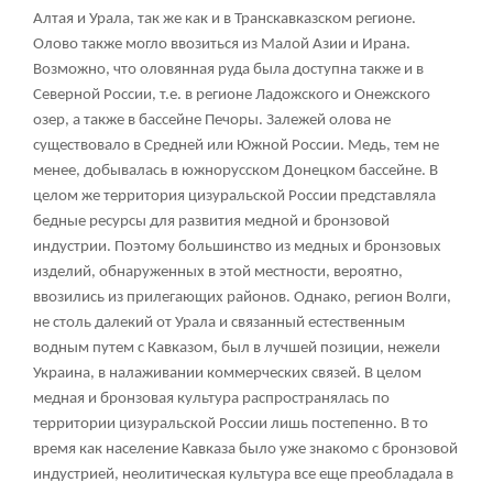
Алтая и Урала, так же как и в Транскавказском регионе.
Олово также могло ввозиться из Малой Азии и Ирана.
Возможно, что оловянная руда была доступна также и в
Северной России, т.е. в регионе Ладожского и Онежского
озер, а также в бассейне Печоры. Залежей олова не
существовало в Средней или Южной России. Медь, тем не
менее, добывалась в южнорусском Донецком бассейне. В
целом же территория цизуральской России представляла
бедные ресурсы для развития медной и бронзовой
индустрии. Поэтому большинство из медных и бронзовых
изделий, обнаруженных в этой местности, вероятно,
ввозились из прилегающих районов. Однако, регион Волги,
не столь далекий от Урала и связанный естественным
водным путем с Кавказом, был в лучшей позиции, нежели
Украина, в налаживании коммерческих связей. В целом
медная и бронзовая культура распространялась по
территории цизуральской России лишь постепенно. В то
время как население Кавказа было уже знакомо с бронзовой
индустрией, неолитическая культура все еще преобладала в