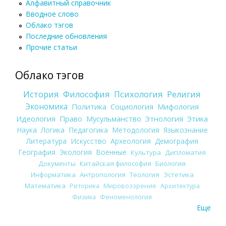
Алфавитный справочник
Вводное слово
Облако тэгов
Последние обновления
Прочие статьи
Облако тэгов
История
Философия
Психология
Религия
Экономика
Политика
Социология
Мифология
Идеология
Право
Мусульманство
Этнология
Этика
Наука
Логика
Педагогика
Методология
Языкознание
Литература
Искусство
Археология
Демография
География
Экология
Военные
Культура
Дипломатия
Документы
Китайская философия
Биология
Информатика
Антропология
Теология
Эстетика
Математика
Риторика
Мировоззрение
Архитектура
Физика
Феноменология
Еще