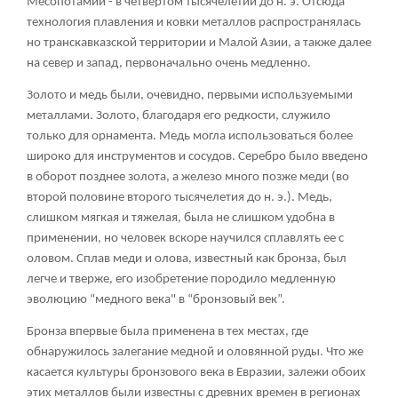
Месопотамии - в четвертом тысячелетии до н. э. Отсюда
технология плавления и ковки металлов распространялась
но транскавказской территории и Малой Азии, а также далее
на север и запад, первоначально очень медленно.
Золото и медь были, очевидно, первыми используемыми
металлами. Золото, благодаря его редкости, служило
только для орнамента. Медь могла использоваться более
широко для инструментов и сосудов. Серебро было введено
в оборот позднее золота, а железо много позже меди (во
второй половине второго тысячелетия до н. э.). Медь,
слишком мягкая и тяжелая, была не слишком удобна в
применении, но человек вскоре научился сплавлять ее с
оловом. Сплав меди и олова, известный как бронза, был
легче и тверже, его изобретение породило медленную
эволюцию “медного века" в “бронзовый век”.
Бронза впервые была применена в тех местах, где
обнаружилось залегание медной и оловянной руды. Что же
касается культуры бронзового века в Евразии, залежи обоих
этих металлов были известны с древних времен в регионах