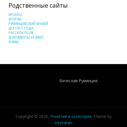
Родственные сайты
ХРОНОС
ФОРУМ
РУМЯНЦЕВСКИЙ МУЗЕЙ
ДО 1917 ГОДА
РУССКОЕ ПОЛЕ
ДОКУМЕНТЫ XX ВЕКА
ИЗМЫ
Понятия И Категории - Исторический Проект ХРОНОС
WEB-редактор
Вячеслав Румянцев
Copyright © 2026,
Понятия и категории
. Theme by
Devsaran
.