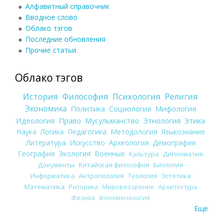
Алфавитный справочник
Вводное слово
Облако тэгов
Последние обновления
Прочие статьи
Облако тэгов
История
Философия
Психология
Религия
Экономика
Политика
Социология
Мифология
Идеология
Право
Мусульманство
Этнология
Этика
Наука
Логика
Педагогика
Методология
Языкознание
Литература
Искусство
Археология
Демография
География
Экология
Военные
Культура
Дипломатия
Документы
Китайская философия
Биология
Информатика
Антропология
Теология
Эстетика
Математика
Риторика
Мировоззрение
Архитектура
Физика
Феноменология
Еще