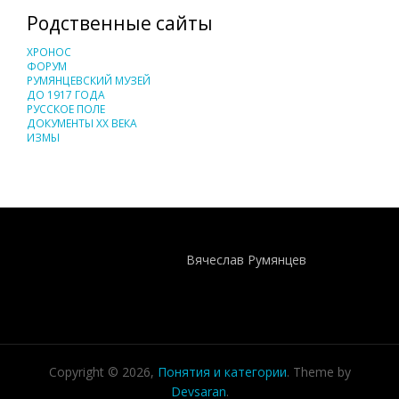
Родственные сайты
ХРОНОС
ФОРУМ
РУМЯНЦЕВСКИЙ МУЗЕЙ
ДО 1917 ГОДА
РУССКОЕ ПОЛЕ
ДОКУМЕНТЫ XX ВЕКА
ИЗМЫ
Понятия И Категории - Исторический Проект ХРОНОС
WEB-редактор
Вячеслав Румянцев
Copyright © 2026,
Понятия и категории
. Theme by
Devsaran
.