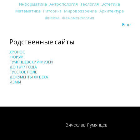
Информатика
Антропология
Теология
Эстетика
Математика
Риторика
Мировоззрение
Архитектура
Физика
Феноменология
Еще
Родственные сайты
ХРОНОС
ФОРУМ
РУМЯНЦЕВСКИЙ МУЗЕЙ
ДО 1917 ГОДА
РУССКОЕ ПОЛЕ
ДОКУМЕНТЫ XX ВЕКА
ИЗМЫ
Понятия И Категории - Исторический Проект ХРОНОС
WEB-редактор
Вячеслав Румянцев