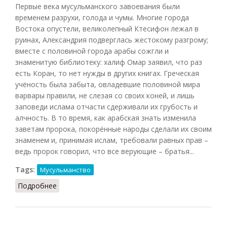
Первые века мусульманского завоевания были
временем разрухи, голода и чумы. Многие города
Востока опустели, великолепный Ктесифон лежал в
руинах, Александрия подверглась жестокому разгрому;
вместе с половиной города арабы сожгли и
знаменитую библиотеку: халиф Омар заявил, что раз
есть Коран, то нет нужды в других книгах. Греческая
учёность была забыта, овладевшие половиной мира
варвары правили, не слезая со своих коней, и лишь
заповеди ислама отчасти сдерживали их грубость и
алчность. В то время, как арабская знать изменила
заветам пророка, покорённые народы сделали их своим
знаменем и, принимая ислам, требовали равных прав –
ведь пророк говорил, что все верующие – братья...
Tags:
Мусульманство
Подробнее
о Мусульманское возрождение (Нефёдов, 2007)