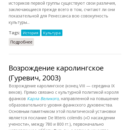
историков первой группы существуют свои различия,
заключающиеся прежде всего в том, считают ли они
показательной для Ренессанса всю совокупность
культуры...
Tags:
История
Культура
Подробнее
о Об эпохе Возрождения (Конрад, 1974)
Возрождение каролингское
(Гуревич, 2003)
Возрождение каролингское (конец VIII — середина IX
веков). Прямо связано с культурной политикой короля
франков
Карла Великого
, направленной на повышение
образовательного уровня франкского духовенства.
Основным памятником этой политической установки
является послание De litteris colendis («О насаждении
учености», между 780 и 800 гг.), первоначально