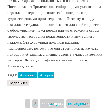
потому старалась использовать его в своих целях.
Постановления Тридентского собора прямо указывали на
стремление церкви присвоить себе контроль над
художественными произведениями. Поэтому на виду
оказались те художники, которые связали своё творчество
с обслуживанием нужд церкви или же отражали в своём
творчестве настроения подавленности и внутреннего
надлома. Эти художники получили название
«маньеристов», потому что они стремились не изучать
природу и её законы, а внешне усвоить «манеру» великих
мастеров: Леонардо, Рафаэля и главным образом
Микельанджело...
Tags:
Искусство
История
Подробнее
о Искусство позднего Возрождения
Страницы
1
2
следующая ›
последняя »