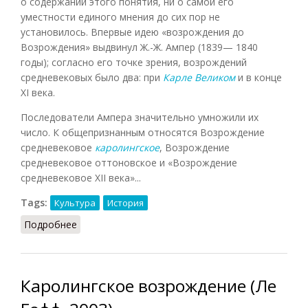
о содержании этого понятия, ни о самой его
уместности единого мнения до сих пор не
установилось. Впервые идею «возрождения до
Возрождения» выдвинул Ж.-Ж. Ампер (1839— 1840
годы); согласно его точке зрения, возрождений
средневековых было два: при
Карле Великом
и в конце
XI века.
Последователи Ампера значительно умножили их
число. К общепризнанным относятся Возрождение
средневековое
каролингское
, Возрождение
средневековое оттоновское и «Возрождение
средневековое XII века»...
Tags:
Культура
История
Подробнее
о Возрождения средневековые
Каролингское возрождение (Ле