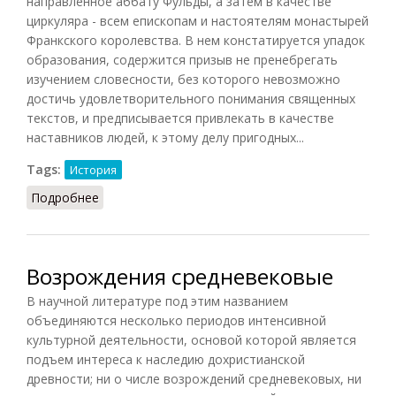
направленное аббату Фульды, а затем в качестве
циркуляра - всем епископам и настоятелям монастырей
Франкского королевства. В нем констатируется упадок
образования, содержится призыв не пренебрегать
изучением словесности, без которого невозможно
достичь удовлетворительного понимания священных
текстов, и предписывается привлекать в качестве
наставников людей, к этому делу пригодных...
Tags:
История
Подробнее
о Возрождение каролингское (Гуревич, 2003)
Возрождения средневековые
В научной литературе под этим названием
объединяются несколько периодов интенсивной
культурной деятельности, основой которой является
подъем интереса к наследию дохристианской
древности; ни о числе возрождений средневековых, ни