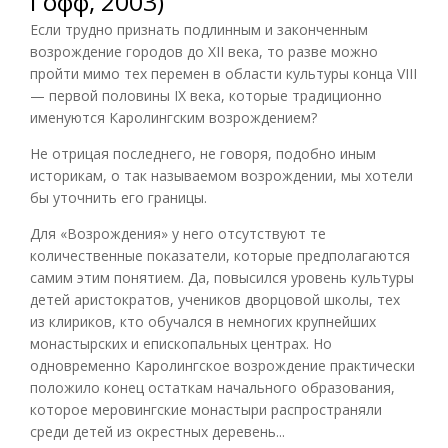
Гофф, 2003)
Если трудно признать подлинным и законченным
возрождение городов до XII века, то разве можно
пройти мимо тех перемен в области культуры конца VIII
— первой половины IX века, которые традиционно
именуются Каролингским возрождением?
Не отрицая последнего, не говоря, подобно иным
историкам, о так называемом возрождении, мы хотели
бы уточнить его границы.
Для «Возрождения» у него отсутствуют те
количественные показатели, которые предполагаются
самим этим понятием. Да, повысился уровень культуры
детей аристократов, учеников дворцовой школы, тех
из клириков, кто обучался в немногих крупнейших
монастырских и епископальных центрах. Но
одновременно Каролингское возрождение практически
положило конец остаткам начального образования,
которое меровингские монастыри распространяли
среди детей из окрестных деревень...