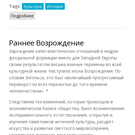
Tags:
Культура
История
Подробнее
о Культура Возрождения в Англии
Раннее Возрождение
Зарождение капиталистических отношений в недрах
феодальной формации имело для Западной Европы
своим результатом весьма важные перемены во всей
культурной жизни. Наступила эпоха Возрождения. По
словам Энгельса, это был «величайший прогрессивный
переворот из всех пережитых до того времени
человечеством» *.
Следствием тех изменений, которые произошли в
экономическом базисе общества, было возникновение
экспериментального естествознания, открытие и
изучение памятников античной культуры, расцвет
искусства и развитие светского мировоззрения,
сломившего духовную диктатуру церкви,