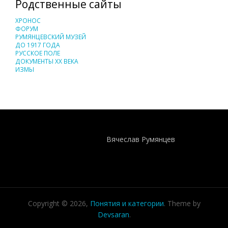
Родственные сайты
ХРОНОС
ФОРУМ
РУМЯНЦЕВСКИЙ МУЗЕЙ
ДО 1917 ГОДА
РУССКОЕ ПОЛЕ
ДОКУМЕНТЫ XX ВЕКА
ИЗМЫ
Понятия И Категории - Исторический Проект ХРОНОС
WEB-редактор
Вячеслав Румянцев
Copyright © 2026,
Понятия и категории
. Theme by
Devsaran
.