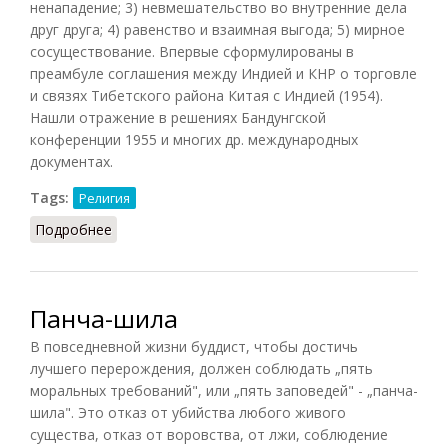
ненападение; 3) невмешательство во внутренние дела
друг друга; 4) равенство и взаимная выгода; 5) мирное
сосуществование. Впервые сформулированы в
преамбуле соглашения между Индией и КНР о торговле
и связях Тибетского района Китая с Индией (1954).
Нашли отражение в решениях Бандунгской
конференции 1955 и многих др. международных
документах.
Tags:
Религия
Подробнее
о Панча шила (КПС, 1988)
Панча-шила
В повседневной жизни буддист, чтобы достичь
лучшего перерождения, должен соблюдать „пять
моральных требований", или „пять заповедей" - „панча-
шила". Это отказ от убийства любого живого
существа, отказ от воровства, от лжи, соблюдение