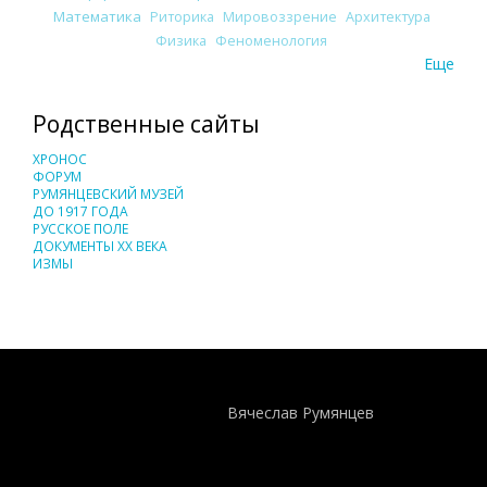
Математика
Риторика
Мировоззрение
Архитектура
Физика
Феноменология
Еще
Родственные сайты
ХРОНОС
ФОРУМ
РУМЯНЦЕВСКИЙ МУЗЕЙ
ДО 1917 ГОДА
РУССКОЕ ПОЛЕ
ДОКУМЕНТЫ XX ВЕКА
ИЗМЫ
Понятия И Категории - Исторический Проект ХРОНОС
WEB-редактор
Вячеслав Румянцев