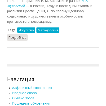
Поль — в Германии; Н. М. Карамзин и ранний
В. А.
Жуковский
— в России). Будучи последним этапом в
развитии Просвещения, С. по своему идейному
содержанию и художественным особенностям
противостоял классицизму.
Tags:
Искусство
Методология
Подробнее
о Сентиментализм (Фролов)
Навигация
Алфавитный справочник
Вводное слово
Облако тэгов
Последние обновления