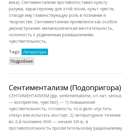
века). Сентиментализм противопоставил культу
разума, характерному для этой эпохи, культ чувств,
отводя ему главенствующую роль в познании и
творчестве. Сентиментализм проявлялся как особое
умонастроение: меланхолическая мечтательность,
склонность к уединенным размышлениям,
чувствительность.
Tags:
Литература
Подробнее
о Сентиментализм (Лопухов)
Сентиментализм (Подопригора)
СЕНТИМЕНТАЛИЗМ [фр. sentimentalisme, от лат. sensus
— восприятие, чувство] — 1) повышенная
чувствительность, готовность то и дело «пустить
слезу» или испытать восторг; 2) литературное течение
во 2-й половине XVIII — начале XIX в.; в
противоположность просветительскому рационализму