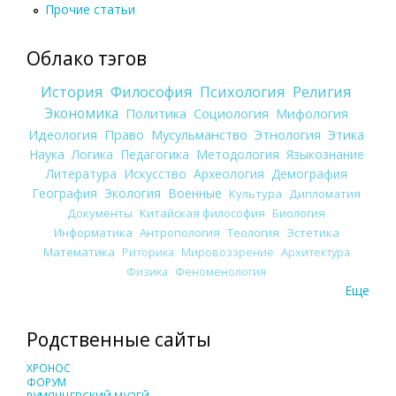
Прочие статьи
Облако тэгов
История
Философия
Психология
Религия
Экономика
Политика
Социология
Мифология
Идеология
Право
Мусульманство
Этнология
Этика
Наука
Логика
Педагогика
Методология
Языкознание
Литература
Искусство
Археология
Демография
География
Экология
Военные
Культура
Дипломатия
Документы
Китайская философия
Биология
Информатика
Антропология
Теология
Эстетика
Математика
Риторика
Мировоззрение
Архитектура
Физика
Феноменология
Еще
Родственные сайты
ХРОНОС
ФОРУМ