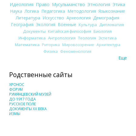
Идеология
Право
Мусульманство
Этнология
Этика
Наука
Логика
Педагогика
Методология
Языкознание
Литература
Искусство
Археология
Демография
География
Экология
Военные
Культура
Дипломатия
Документы
Китайская философия
Биология
Информатика
Антропология
Теология
Эстетика
Математика
Риторика
Мировоззрение
Архитектура
Физика
Феноменология
Еще
Родственные сайты
ХРОНОС
ФОРУМ
РУМЯНЦЕВСКИЙ МУЗЕЙ
ДО 1917 ГОДА
РУССКОЕ ПОЛЕ
ДОКУМЕНТЫ XX ВЕКА
ИЗМЫ