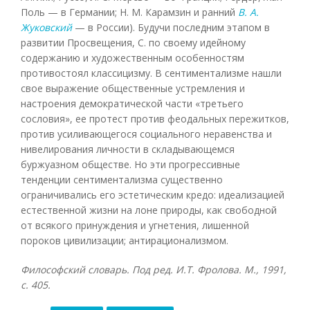
Поль — в Германии; Н. М. Карамзин и ранний
В. А.
Жуковский
— в России). Будучи последним этапом в
развитии Просвещения, С. по своему идейному
содержанию и художественным особенностям
противостоял классицизму. В сентиментализме нашли
свое выражение общественные устремления и
настроения демократической части «третьего
сословия», ее протест против феодальных пережитков,
против усиливающегося социального неравенства и
нивелирования личности в складывающемся
буржуазном обществе. Но эти прогрессивные
тенденции сентиментализма существенно
ограничивались его эстетическим кредо: идеализацией
естественной жизни на лоне природы, как свободной
от всякого принуждения и угнетения, лишенной
пороков цивилизации; антирационализмом.
Философский словарь. Под ред. И.Т. Фролова. М., 1991,
с. 405.