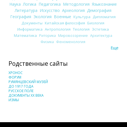
Наука
Логика
Педагогика
Методология
Языкознание
Литература
Искусство
Археология
Демография
География
Экология
Военные
Культура
Дипломатия
Документы
Китайская философия
Биология
Информатика
Антропология
Теология
Эстетика
Математика
Риторика
Мировоззрение
Архитектура
Физика
Феноменология
Еще
Родственные сайты
ХРОНОС
ФОРУМ
РУМЯНЦЕВСКИЙ МУЗЕЙ
ДО 1917 ГОДА
РУССКОЕ ПОЛЕ
ДОКУМЕНТЫ XX ВЕКА
ИЗМЫ