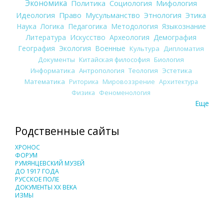
Экономика
Политика
Социология
Мифология
Идеология
Право
Мусульманство
Этнология
Этика
Наука
Логика
Педагогика
Методология
Языкознание
Литература
Искусство
Археология
Демография
География
Экология
Военные
Культура
Дипломатия
Документы
Китайская философия
Биология
Информатика
Антропология
Теология
Эстетика
Математика
Риторика
Мировоззрение
Архитектура
Физика
Феноменология
Еще
Родственные сайты
ХРОНОС
ФОРУМ
РУМЯНЦЕВСКИЙ МУЗЕЙ
ДО 1917 ГОДА
РУССКОЕ ПОЛЕ
ДОКУМЕНТЫ XX ВЕКА
ИЗМЫ