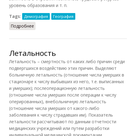
уровень образования и т. п.
Tags:
Демография
География
Подробнее
о Карта населения
Летальность
Летальность – смертность от каких либо причин среди
подвергшихся воздействию этих причин. Выделяют
больничную летальность (отношение числа умерших в
стационаре к числу выбывших из него, т.е. выписанных
и умерших); послеоперационную летальность
(отношение числа умерших после операции к числу
оперированных), внебольничную летальность
(отношение числа умерших от какого-либо
заболевания к числу страдавших им). Показатель
летальности рассчитывают по данным отчетности
медицинских учреждений или путем разработки
индивидуальной медицинской документации.