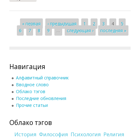
Страницы
« первая
‹ предыдущая
1
2
3
4
5
6
7
8
9
…
следующая ›
последняя »
Навигация
Алфавитный справочник
Вводное слово
Облако тэгов
Последние обновления
Прочие статьи
Облако тэгов
История
Философия
Психология
Религия