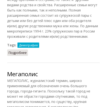
видами родства и свойства. Расширенные семьи могут
быть как полными, так и неполными. Полная
расширенная семья состоит из супружеской пары с
детьми или без детей плюс один или оба родителя
и(или) другие родственники мужа или жены. По данным
микропереписи 1994 г. 23% супружеских пар в России
проживали с родителями и(или) родственниками.
Tags:
Демография
Подробнее
о Расширенная семья
Мегаполис
МЕГАПОЛИС, журналистский термин, широко
применяемый для обозначения очень большого
города, города-гиганта. Поскольку такой город не
может не обрасти городами-спутниками, то под
мегаполисом понимается, по существу, крупная
городская агломерация. К мегаполисам (по