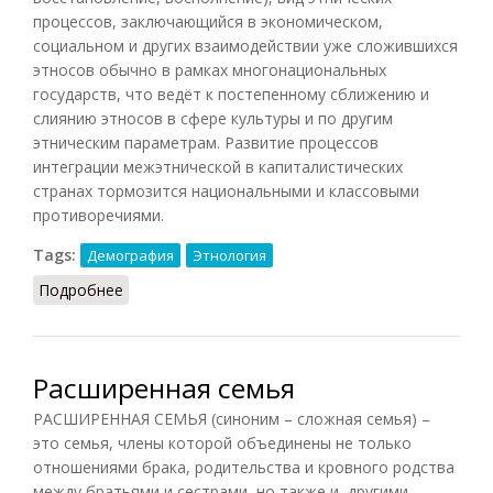
процессов, заключающийся в экономическом,
социальном и других взаимодействии уже сложившихся
этносов обычно в рамках многонациональных
государств, что ведёт к постепенному сближению и
слиянию этносов в сфере культуры и по другим
этническим параметрам. Развитие процессов
интеграции межэтнической в капиталистических
странах тормозится национальными и классовыми
противоречиями.
Tags:
Демография
Этнология
Подробнее
о Интеграция межэтническая (ДЭС, 1985)
Расширенная семья
РАСШИРЕННАЯ СЕМЬЯ (синоним – сложная семья) –
это семья, члены которой объединены не только
отношениями брака, родительства и кровного родства
между братьями и сестрами, но также и другими