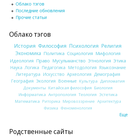
Облако тэгов
Последние обновления
Прочие статьи
Облако тэгов
История
Философия
Психология
Религия
Экономика
Политика
Социология
Мифология
Идеология
Право
Мусульманство
Этнология
Этика
Наука
Логика
Педагогика
Методология
Языкознание
Литература
Искусство
Археология
Демография
География
Экология
Военные
Культура
Дипломатия
Документы
Китайская философия
Биология
Информатика
Антропология
Теология
Эстетика
Математика
Риторика
Мировоззрение
Архитектура
Физика
Феноменология
Еще
Родственные сайты