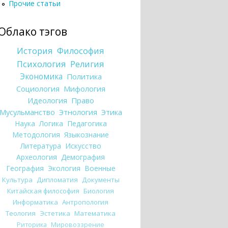
Прочие статьи
Облако тэгов
История
Философия
Психология
Религия
Экономика
Политика
Социология
Мифология
Идеология
Право
Мусульманство
Этнология
Этика
Наука
Логика
Педагогика
Методология
Языкознание
Литература
Искусство
Археология
Демография
География
Экология
Военные
Культура
Дипломатия
Документы
Китайская философия
Биология
Информатика
Антропология
Теология
Эстетика
Математика
Риторика
Мировоззрение