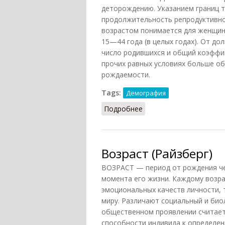
деторождению. Указанием границ т
продолжительность репродуктивно
возрастом понимается для женщин 
15—44 года (в целых годах). От д
число родившихся и общий коэффи
прочих равных условиях больше о
рождаемости.
Tags:
Демография
Подробнее
о Возраст репродуктив
Возраст (Райзберг)
ВОЗРАСТ — период от рождения ч
момента его жизни. Каждому возра
эмоциональных качеств личности,
миру. Различают социальный и био
общественном проявлении считает
способности индивида к определе