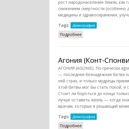
рост народонаселения Земли, как 
снижением смертности (особенно д
медицины и здравоохранения, улучш
Tags:
Демография
Подробнее
о Демография (Фролов,
Агония (Конт-Спонви
АГОНИЯ (AGONIE). По-гречески agon
— последняя безнадежная битва за
ней страх, и только мудрецы прин
этой битвы мог бы стать покой, и 
Стоит ли бороться до конца тольк
лучше оставить жизнь — когда она
врачам, которые в решающий момен
Tags:
Демография
Подробнее
о Агония (Конт-Спонви