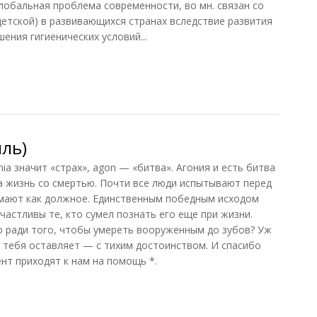
глобальная проблема современности, во мн. связан со
етской) в развивающихся странах вследствие развития
ения гигиенических условий...
 1991)
ль)
ia значит «страх», agon — «битва». Агония и есть битва
 жизнь со смертью. Почти все люди испытывают перед
имают как должное. Единственным победным исходом
счастливы те, кто сумел познать его еще при жизни.
о ради того, чтобы умереть вооруженным до зубов? Уж
 тебя оставляет — с тихим достоинством. И спасибо
т приходят к нам на помощь *.
ль)