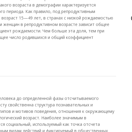
акого возраста в демографии характеризуется
го периода. Как правило, под репродуктивным
возраст 15—49 лет, в странах с низкой рождаемостью
оли женщин в репродуктивном возрасте зависит общее
циент рождаемости. Чем больше эта доля, тем при
бщее число родившихся и общий коэффициент
ный
еловека до определенной фазы отсчитываемого
сту свойственна структура познавательных и
 типов и мотивов поведения, отношения к окружающему
логический возраст. Наиболее значимым в
ся социальный, используемый как точка отсчета
нным видам действий и фиксируемый в общественных