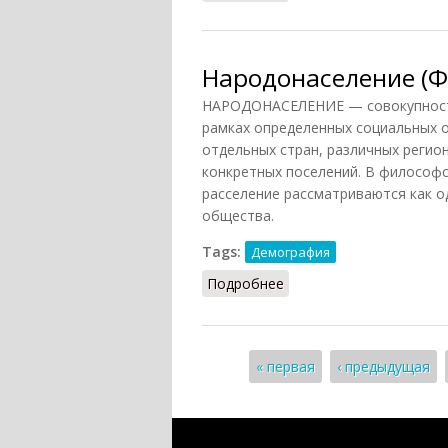
Народонаселение (Ф
НАРОДОНАСЕЛЕНИЕ — совокупность
рамках определенных социальных о
отдельных стран, различных регио
конкретных поселений. В философск
расселение рассматриваются как 
общества.
Tags:
Демография
Подробнее
о Народонаселение (Фр
Страницы
« первая
‹ предыдущая