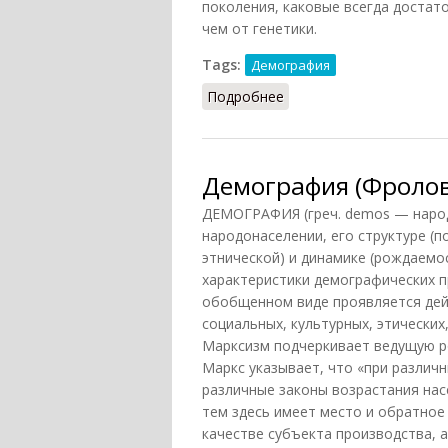
поколения, каковые всегда достат
чем от генетики.
Tags:
Демография
Подробнее
о Поколение (Конт-Спон
Демография (Фролов
ДЕМОГРАФИЯ (греч. demos — народ
народонаселении, его структуре (
этнической) и динамике (рождаемос
характеристики демографических п
обобщенном виде проявляется дей
социальных, культурных, этических,
Марксизм подчеркивает ведущую р
Маркс указывает, что «при разли
различные законы возрастания населе
тем здесь имеет место и обратное
качестве субъекта производства, 