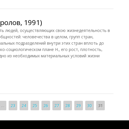
ролов, 1991)
 людей, осуществляющих свою жизнедеятельность в
бщностей: человечества в целом, групп стран,
нальных подразделений внутри этих стран вплоть до
о-социологическом плане Н., его рост, плотность,
одно из необходимых материальных условий жизни
олов, 1991)
…
23
24
25
26
27
28
29
30
31