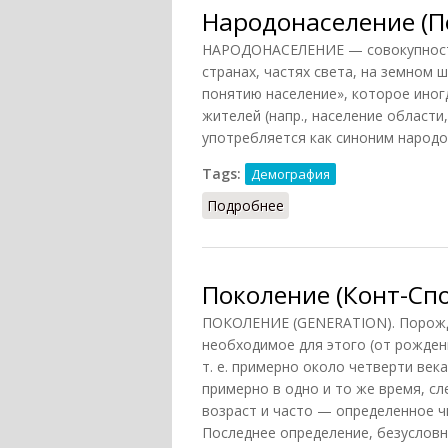
Народонаселение (П
НАРОДОНАСЕЛЕНИЕ — совокупность
странах, частях света, на земном 
понятию население», которое иног
жителей (напр., население области,
употребляется как синоним народ
Tags:
Демография
Подробнее
о Народонаселение (По
Поколение (Конт-Спо
ПОКОЛЕНИЕ (GENERATION). Порожден
необходимое для этого (от рожден
т. е. примерно около четверти век
примерно в одно и то же время, 
возраст и часто — определенное ч
Последнее определение, безусловн