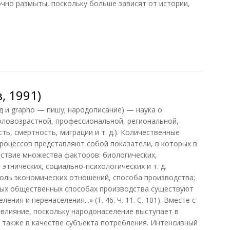
очно размыты, поскольку больше зависят от истории,
виль, 2012)
, 1991)
 и grapho — пишу; народописание) — наука о
половозрастной, профессиональной, региональной,
ть, смертность, миграции и т. д.). Количественные
роцессов представляют собой показатели, в которых в
ствие множества факторов: биологических,
 этнических, социально-психологических и т. д.
оль экономических отношений, способа производства;
чных общественных способах производства существуют
ния и перенаселения...» (Т. 46. Ч. 11. С. 101). Вместе с
 влияние, поскольку народонаселение выступает в
а также в качестве субъекта потребления. Интенсивный