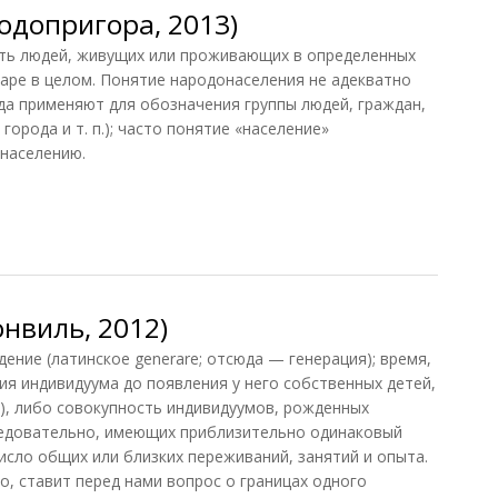
одопригора, 2013)
 людей, живущих или проживающих в определенных
шаре в целом. Понятие народонаселения не адекватно
да применяют для обозначения группы людей, граждан,
 города и т. п.); часто понятие «население»
онаселению.
допригора, 2013)
нвиль, 2012)
ие (латинское generare; отсюда — генерация); время,
ия индивидуума до появления у него собственных детей,
а), либо совокупность индивидуумов, рожденных
следовательно, имеющих приблизительно одинаковый
исло общих или близких переживаний, занятий и опыта.
о, ставит перед нами вопрос о границах одного