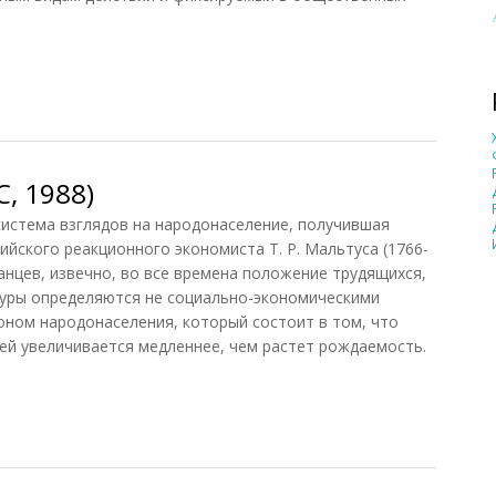
, 1988)
стема взглядов на народонаселение, получившая
лийского реакционного экономиста Т. Р. Мальтуса (1766-
анцев, извечно, во все времена положение трудящихся,
туры определяются не социально-экономическими
оном народонаселения, который состоит в том, что
ей увеличивается медленнее, чем растет рождаемость.
, 1988)