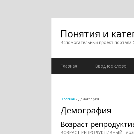
Понятия и кате
Вспомогательный проект портала
Главная
Вводное слово
Вы здесь
Главная
» Демография
Демография
Возраст репродукт
ВОЗРАСТ РЕПРОДУКТИВНЫЙ - возра