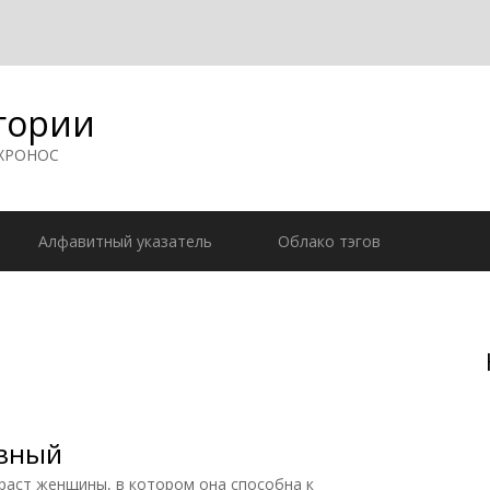
гории
 ХРОНОС
Алфавитный указатель
Облако тэгов
ивный
ст женщины, в котором она способна к