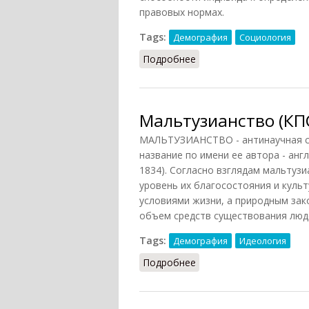
правовых нормах.
Tags:
Демография
Социология
Подробнее
о Возраст (Райзберг)
Мальтузианство (КПС
МАЛЬТУЗИАНСТВО - антинаучная си
название по имени ее автора - анг
1834). Согласно взглядам мальтузи
уровень их благосостояния и куль
условиями жизни, а природным зак
объем средств существования люд
Tags:
Демография
Идеология
Подробнее
о Мальтузианство (КПС