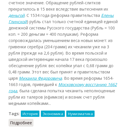
счетное значение. Обращение рублей-слитков
прекратилось в 15 веке вследствие вытеснения их
деньгой
. С 1534 года (реформа правительства
Елены
Глинской
) рубль стал только счетной единицей единой
денежной системы Русского государства (Рубль = 100
коп. = 200 деньгам = 400 полушкам). Реформа
сопровождалась уменьшением веса новых монет: из
гривенки серебра (204 грамм) их чеканили уже на 3
рубля (прежде на 2,6 рубля). Во время польской и
шведской интервенции начала 17 века произошло
обесценение рубля: вес копейки упал с 0,68 грамм до
0,48 грамм. Этот вес был принят и правительством
царя
Михаила Федоровича
. Во время реформы 1654-
1663 годов, приведшей к
Московскому восстанию 1662
года
, была сделана попытка чеканить неполноценные
рубли из талеров (ефимков) и возник счет рубля
медными копейками...
Tags:
История
Экономика
Нумизматика
Подробнее
о Рубль