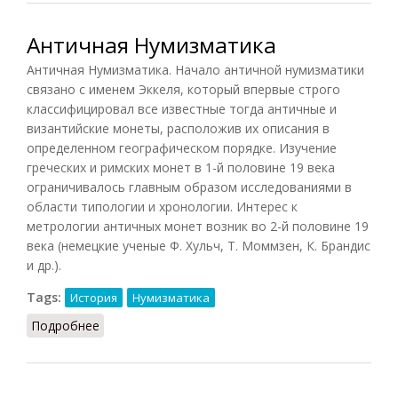
Античная Нумизматика
Античная Нумизматика. Начало античной нумизматики
связано с именем Эккеля, который впервые строго
классифицировал все известные тогда античные и
византийские монеты, расположив их описания в
определенном географическом порядке. Изучение
греческих и римских монет в 1-й половине 19 века
ограничивалось главным образом исследованиями в
области типологии и хронологии. Интерес к
метрологии античных монет возник во 2-й половине 19
века (немецкие ученые Ф. Хульч, Т. Моммзен, К. Брандис
и др.).
Tags:
История
Нумизматика
Подробнее
о Античная Нумизматика