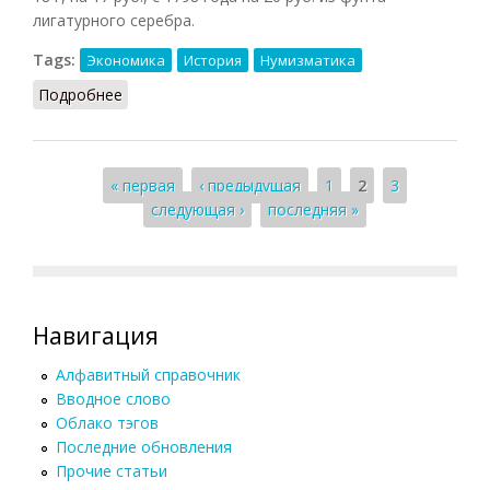
лигатурного серебра.
Tags:
Экономика
История
Нумизматика
Подробнее
о Рубль (Беловинский, 2007)
Страницы
« первая
‹ предыдущая
1
2
3
следующая ›
последняя »
Навигация
Алфавитный справочник
Вводное слово
Облако тэгов
Последние обновления
Прочие статьи