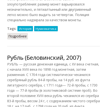
злоупотребления: размер монет варьировался
незначительно, и пятиалтынный или двугривенный
легко можно было выдать за четвертак. Полиция
специально надзирала за качеством монеты.
Tags:
История
Нумизматика
Подробнее
о Слепые деньги
Рубль (Беловинский, 2007)
РУБЛЬ — русская денежная единица, с XV века счетная,
с начала XVIII века по 1898 год монетная, затем
разменная. С 1704 года систематически чеканился
серебряный рубль 84-й пробы, на 14 руб. из фунта
лигатурного серебра, с 1711 года— 72-й пробы, с 1730
года — 77-й пробы (в золотниковой системе проб). Во
второй половине XVIII века рубль чеканился из серебра
83-й пробы, весом 24 г, с содержанием чистого серебра
18 г, на 17 руб., с 1798 года на 20 руб. из фунта