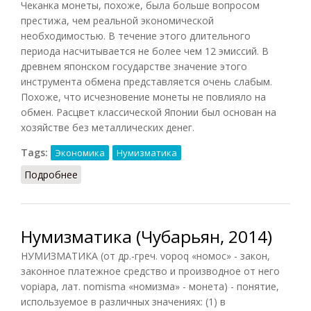
Чеканка монеты, похоже, была больше вопросом
престижа, чем реальной экономической
необходимостью. В течение этого длительного
периода насчитывается не более чем 12 эмиссий. В
древнем японском государстве значение этого
инструмента обмена представляется очень слабым.
Похоже, что исчезновение монеты не повлияло на
обмен. Расцвет классической Японии был основан на
хозяйстве без металлических денег.
Tags:
Экономика
Нумизматика
Подробнее
о Денежная система [Японии]
Нумизматика (Чубарьян, 2014)
НУМИЗМАТИКА (от др.-греч. vopoq «номос» - закон,
законное платежное средство и производное от него
vopiapa, лат. nomisma «номизма» - монета) - понятие,
используемое в различных значениях: (1) в