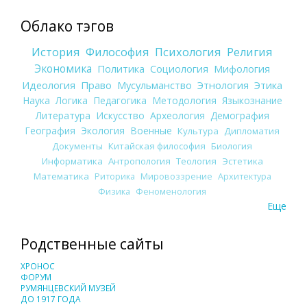
Облако тэгов
История
Философия
Психология
Религия
Экономика
Политика
Социология
Мифология
Идеология
Право
Мусульманство
Этнология
Этика
Наука
Логика
Педагогика
Методология
Языкознание
Литература
Искусство
Археология
Демография
География
Экология
Военные
Культура
Дипломатия
Документы
Китайская философия
Биология
Информатика
Антропология
Теология
Эстетика
Математика
Риторика
Мировоззрение
Архитектура
Физика
Феноменология
Еще
Родственные сайты
ХРОНОС
ФОРУМ
РУМЯНЦЕВСКИЙ МУЗЕЙ
ДО 1917 ГОДА