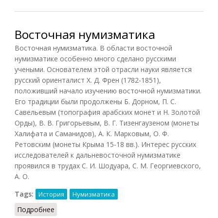
Восточная нумизматика
Восточная нумизматика. В области восточной
нумизматике особенно много сделано русскими
учеными. Основателем этой отрасли науки является
русский ориенталист X. Д. Френ (1782-1851),
положивший начало изучению восточной нумизматики.
Его традиции были продолжены Б. Дорном, П. С.
Савельевым (топография арабских монет и Н. Золотой
Орды), В. В. Григорьевым, В. Г. Тизенгаузеном (монеты
Халифата и Саманидов), А. К. Марковым, О. Ф.
Ретовским (монеты Крыма 15-18 вв.). Интерес русских
исследователей к дальневосточной нумизматике
проявился в трудах С. И. Шодуара, С. М. Георгиевского,
А. О.
Tags:
История
Нумизматика
Подробнее
о Восточная нумизматика