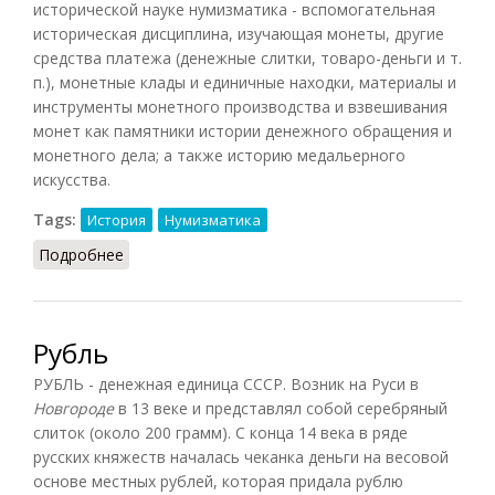
исторической науке нумизматика - вспомогательная
историческая дисциплина, изучающая монеты, другие
средства платежа (денежные слитки, товаро-деньги и т.
п.), монетные клады и единичные находки, материалы и
инструменты монетного производства и взвешивания
монет как памятники истории денежного обращения и
монетного дела; а также историю медальерного
искусства.
Tags:
История
Нумизматика
Подробнее
о Нумизматика (Чубарьян, 2014)
Рубль
РУБЛЬ - денежная единица СССР. Возник на Руси в
Новгороде
в 13 веке и представлял собой серебряный
слиток (около 200 грамм). С конца 14 века в ряде
русских княжеств началась чеканка деньги на весовой
основе местных рублей, которая придала рублю