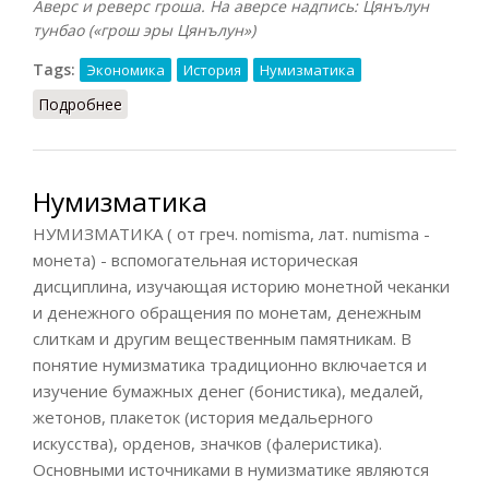
Аверс и реверс гроша. На аверсе надпись: Цянълун
тунбао («грош эры Цянълун»)
Tags:
Экономика
История
Нумизматика
Подробнее
о Деньги в Китае в XVIII веке
Нумизматика
НУМИЗМАТИКА ( от греч. nomisma, лат. numisma -
монета) - вспомогательная историческая
дисциплина, изучающая историю монетной чеканки
и денежного обращения по монетам, денежным
слиткам и другим вещественным памятникам. В
понятие нумизматика традиционно включается и
изучение бумажных денег (бонистика), медалей,
жетонов, плакеток (история медальерного
искусства), орденов, значков (фалеристика).
Основными источниками в нумизматике являются