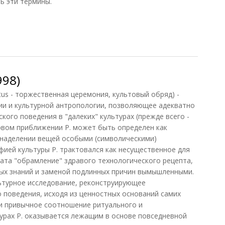
ь эти термины.
)
998)
ritus - торжественная церемония, культовый обряд) -
ии и культурной антропологии, позволяющее адекватно
ого поведения в "далеких" культурах (прежде всего -
ервом приближении Р. может быть определен как
 наделении вещей особыми (символическими)
ией культуры Р. трактовался как несущественное для
ата "обрамление" здравого технологического рецепта,
х знаний и заменой подлинных причин вымышленными.
ьтурное исследование, реконструирующее
 поведения, исходя из ценностных оснований самих
и привычное соотношение ритуального и
турах Р. оказывается лежащим в основе повседневной