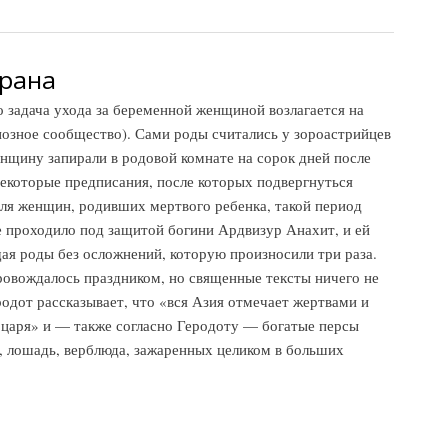
Ирана
о задача ухода за беременной женщиной возлагается на
гиозное сообщество). Сами роды считались у зороастрийцев
нщину запирали в родовой комнате на сорок дней после
некоторые предписания, после которых подвергнуться
ля женщин, родивших мертвого ребенка, такой период
е проходило под защитой богини Ардвизур Анахит, и ей
ая роды без осложнений, которую произносили три раза.
провождалось праздником, но священные тексты ничего не
родот рассказывает, что «вся Азия отмечает жертвами и
царя» и — также согласно Геродоту — богатые персы
, лошадь, верблюда, зажаренных целиком в больших
ана