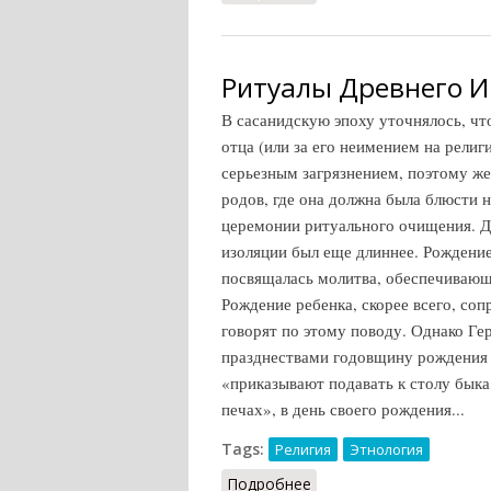
Ритуалы Древнего 
В сасанидскую эпоху уточнялось, чт
отца (или за его неимением на рели
серьезным загрязнением, поэтому же
родов, где она должна была блюсти 
церемонии ритуального очищения. Д
изоляции был еще длиннее. Рождени
посвящалась молитва, обеспечивающ
Рождение ребенка, скорее всего, со
говорят по этому поводу. Однако Ге
празднествами годовщину рождения 
«приказывают подавать к столу быка
печах», в день своего рождения...
Tags:
Религия
Этнология
Подробнее
о Ритуалы Древнего Ир