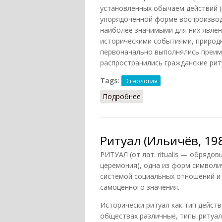
установленных обычаем действий (
упорядоченной форме воспроизводя
наиболее значимыми для них явлен
историческими событиями, природн
первоначально выполнялись преим
распространились гражданские рит
Tags:
Этнология
Подробнее
о Ритуал национальный
Ритуал (Ильичёв, 19
РИТУАЛ (от лат. ritualis — обрядо
церемония), одна из форм символи
системой социальных отношений и 
самоценного значения.
Исторически ритуал как тип действ
обществах различные, типы ритуал