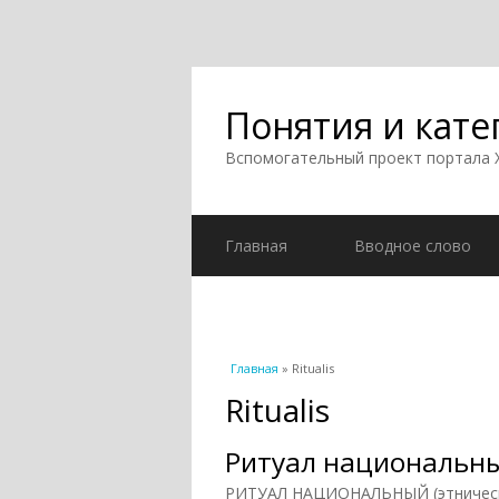
Понятия и кате
Вспомогательный проект портала
Главная
Вводное слово
Вы здесь
Главная
» Ritualis
Ritualis
Ритуал национальн
РИТУАЛ НАЦИОНАЛЬНЫЙ (этнический)