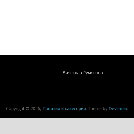
98)
Понятия И Категории - Исторический Проект ХРОНОС
WEB-редактор
Вячеслав Румянцев
Copyright © 2026,
Понятия и категории
. Theme by
Devsaran
.