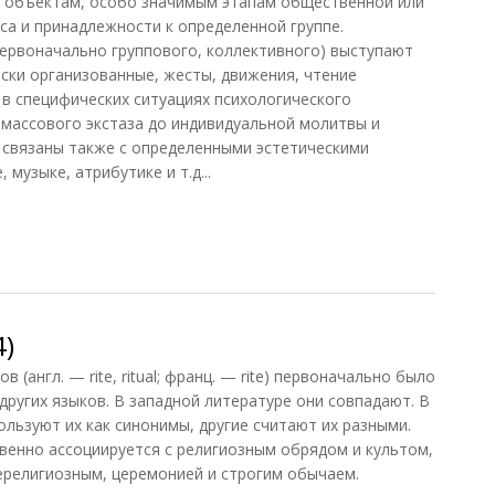
м объектам, особо значимым этапам общественной или
са и принадлежности к определенной группе.
ервоначально группового, коллективного) выступают
ски организованные, жесты, движения, чтение
в специфических ситуациях психологического
 массового экстаза до индивидуальной молитвы и
 связаны также с определенными эстетическими
музыке, атрибутике и т.д...
4)
(англ. — rite, ritual; франц. — rite) первоначально было
других языков. В западной литературе они совпадают. В
льзуют их как синонимы, другие считают их разными.
венно ассоциируется с религиозным обрядом и культом,
ерелигиозным, церемонией и строгим обычаем.