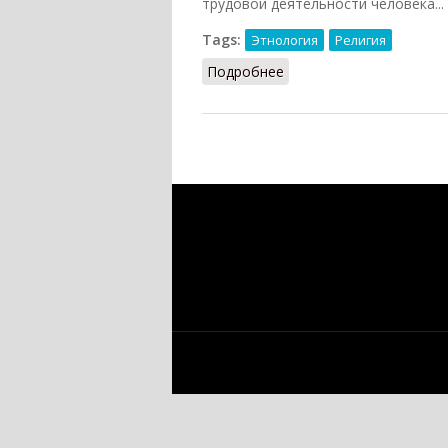
трудовой деятельности человека...
Tags:
Этнология
Религия
Подробнее
о Ритуал (Грицанов, 19