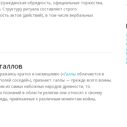
 (гражданская обрядность, официальные торжества,
. Структуру ритуала составляет строго
сть актов (действий), в том числе вербальных
3)
 галлов
ыражаясь кратко и насмешливо («
Галлы
облачаются в
полей соседей»), признает: галлы — прежде всего воины.
ним из самых набожных народов древности, то
х познаний в области религии они относят к своему
ряды, привязанные к различным моментам войны,
аллов