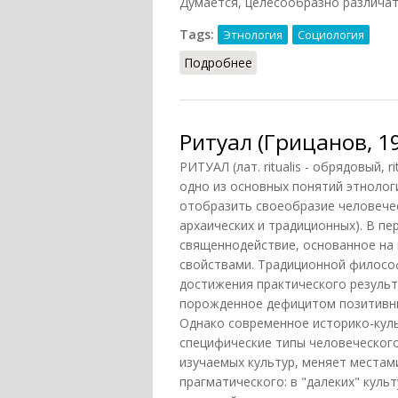
Думается, целесообразно различат
Tags:
Этнология
Социология
Подробнее
о Ритуал (Осипов, 2014
Ритуал (Грицанов, 1
РИТУАЛ (лат. ritualis - обрядовый, 
одно из основных понятий этнолог
отобразить своеобразие человеческ
архаических и традиционных). В п
священнодействие, основанное на
свойствами. Традиционной философ
достижения практического результ
порожденное дефицитом позитивны
Однако современное историко-кул
специфические типы человеческого
изучаемых культур, меняет местам
прагматического: в "далеких" куль