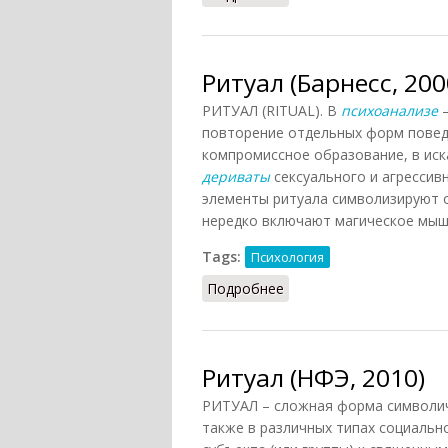
Ритуал (Барнесс, 200
РИТУАЛ (RITUAL). В
психоанализе
—
повторение отдельных форм повед
компромиссное образование, в ис
дериваты
сексуального и агрессивн
элементы ритуала символизируют 
нередко включают магическое мыш
Tags:
Психология
Подробнее
о Ритуал (Барнесс, 2000
Ритуал (НФЭ, 2010)
РИТУАЛ – сложная форма символиче
также в различных типах социальн