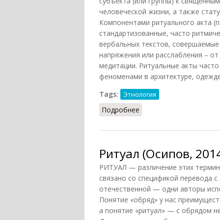
субъекта (или группы) к священны
человеческой жизни, а также стату
Компонентами ритуального акта (п
стандартизованные, часто ритмиче
вербальных текстов, совершаемые 
напряжения или расслабления – от
медитации. Ритуальные акты часто
феноменами в архитектуре, одежде, 
Tags:
Этнология
Подробнее
о Ритуал (НФЭ, 2010)
Ритуал (Осипов, 201
РИТУАЛ — различение этих терминов 
связано со спецификой перевода с 
отечественной — одни авторы испо
Понятие «обряд» у нас преимущест
а понятие «ритуал» — с обрядом н