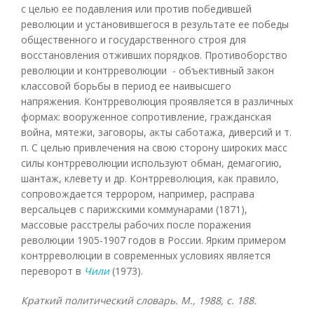
с целью ее подавления или против победившей
революции и установившегося в результате ее победы
общественного и государственного строя для
восстановления отживших порядков. Противоборство
революции и контрреволюции - объективный закон
классовой борьбы в период ее наивысшего
напряжения. Контрреволюция проявляется в различных
формах: вооруженное сопротивление, гражданская
война, мятежи, заговоры, акты саботажа, диверсий и т.
п. С целью привлечения на свою сторону широких масс
силы контрреволюции используют обман, демагогию,
шантаж, клевету и др. Контрреволюция, как правило,
сопровождается террором, например, расправа
версальцев с парижскими коммунарами (1871),
массовые расстрелы рабочих после поражения
революции 1905-1907 годов в России. Ярким примером
контрреволюции в современных условиях является
переворот в
Чили
(1973).
Краткий политический словарь. М., 1988, с. 188.