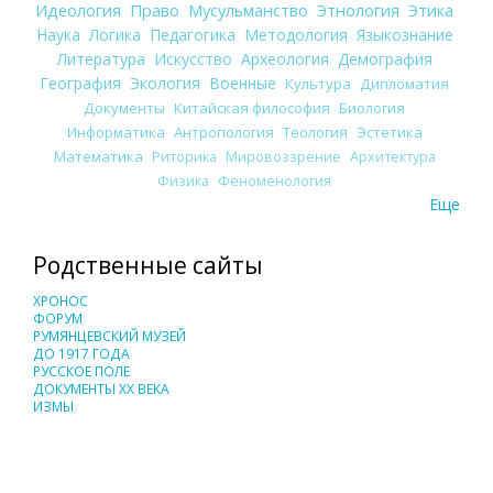
Идеология
Право
Мусульманство
Этнология
Этика
Наука
Логика
Педагогика
Методология
Языкознание
Литература
Искусство
Археология
Демография
География
Экология
Военные
Культура
Дипломатия
Документы
Китайская философия
Биология
Информатика
Антропология
Теология
Эстетика
Математика
Риторика
Мировоззрение
Архитектура
Физика
Феноменология
Еще
Родственные сайты
ХРОНОС
ФОРУМ
РУМЯНЦЕВСКИЙ МУЗЕЙ
ДО 1917 ГОДА
РУССКОЕ ПОЛЕ
ДОКУМЕНТЫ XX ВЕКА
ИЗМЫ