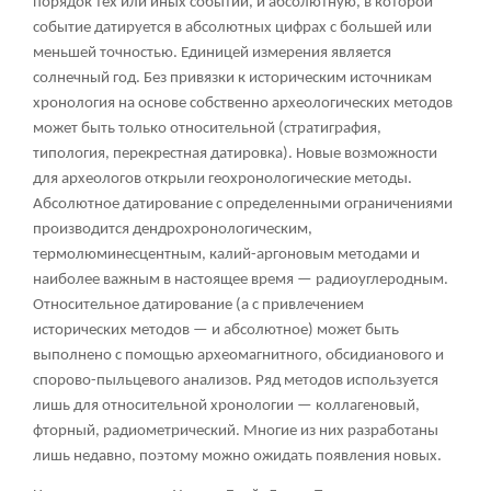
порядок тех или иных событий, и абсолютную, в которой
событие датируется в абсолютных цифрах с большей или
меньшей точностью. Единицей измерения является
солнечный год. Без привязки к историческим источникам
хронология на основе собственно археологических методов
может быть только относительной (стратиграфия,
типология, перекрестная датировка). Новые возможности
для археологов открыли геохронологические методы.
Абсолютное датирование с определенными ограничениями
производится дендрохронологическим,
термолюминесцентным, калий-аргоновым методами и
наиболее важным в настоящее время — радиоуглеродным.
Относительное датирование (а с привлечением
исторических методов — и абсолютное) может быть
выполнено с помощью археомагнитного, обсидианового и
спорово-пыльцевого анализов. Ряд методов используется
лишь для относительной хронологии — коллагеновый,
фторный, радиометрический. Многие из них разработаны
лишь недавно, поэтому можно ожидать появления новых.