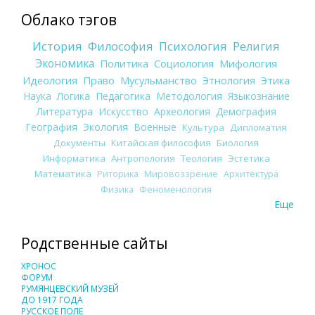
Облако тэгов
История
Философия
Психология
Религия
Экономика
Политика
Социология
Мифология
Идеология
Право
Мусульманство
Этнология
Этика
Наука
Логика
Педагогика
Методология
Языкознание
Литература
Искусство
Археология
Демография
География
Экология
Военные
Культура
Дипломатия
Документы
Китайская философия
Биология
Информатика
Антропология
Теология
Эстетика
Математика
Риторика
Мировоззрение
Архитектура
Физика
Феноменология
Еще
Родственные сайты
ХРОНОС
ФОРУМ
РУМЯНЦЕВСКИЙ МУЗЕЙ
ДО 1917 ГОДА
РУССКОЕ ПОЛЕ