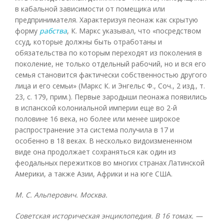
в кабальной зависимости от помещика или
предпринимателя. Характеризуя пеонаж как скрытую
форму
рабства
, К. Маркс указывал, что «посредством
ссуд, которые должны быть отработаны и
обязательства по которым переходят из поколения в
поколение, не только отдельный рабочий, но и вся его
семья становится фактически собственностью другого
лица и его семьи» (Маркс К. и Энгельс Ф., Соч., 2 изд., т.
23, с. 179, прим.). Первые зародыши пеонажа появились
в испанской колониальной империи еще во 2-й
половине 16 века, но более или менее широкое
распространение эта система получила в 17 и
особенно в 18 веках. В несколько видоизмененном
виде она продолжает сохраняться как один из
феодальных пережитков во многих странах Латинской
Америки, а также Азии, Африки и на юге США.
M. С. Альперович. Москва.
Советская историческая энциклопедия. В 16 томах. —