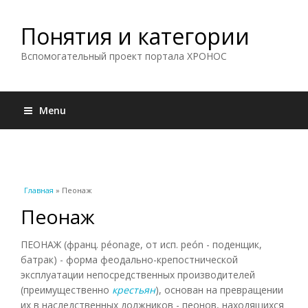
Понятия и категории
Вспомогательный проект портала ХРОНОС
Menu
Вы здесь
Главная
» Пеонаж
Пеонаж
ПЕОНАЖ (франц. péonage, от исп. peón - поденщик,
батрак) - форма феодально-крепостнической
эксплуатации непосредственных производителей
(преимущественно
крестьян
), основан на превращении
их в наследственных должников - пеонов, находящихся