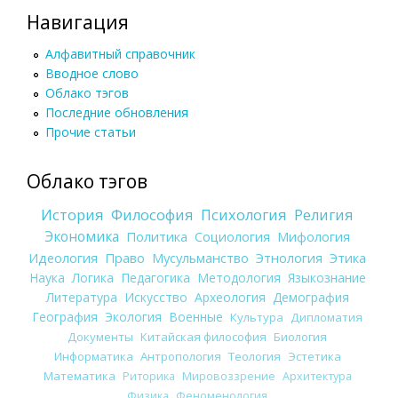
Навигация
Алфавитный справочник
Вводное слово
Облако тэгов
Последние обновления
Прочие статьи
Облако тэгов
История
Философия
Психология
Религия
Экономика
Политика
Социология
Мифология
Идеология
Право
Мусульманство
Этнология
Этика
Наука
Логика
Педагогика
Методология
Языкознание
Литература
Искусство
Археология
Демография
География
Экология
Военные
Культура
Дипломатия
Документы
Китайская философия
Биология
Информатика
Антропология
Теология
Эстетика
Математика
Риторика
Мировоззрение
Архитектура
Физика
Феноменология