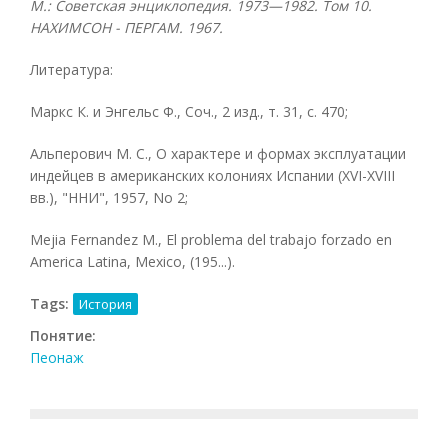
М.: Советская энциклопедия. 1973—1982. Том 10.
НАХИМСОН - ПЕРГАМ. 1967.
Литература:
Маркс К. и Энгельс Ф., Соч., 2 изд., т. 31, с. 470;
Альперович М. С., О характере и формах эксплуатации
индейцев в американских колониях Испании (XVI-XVIII
вв.), "ННИ", 1957, No 2;
Mejia Fernandez M., El problema del trabajo forzado en
America Latina, Mexico, (195...).
Tags:
История
Понятие:
Пеонаж