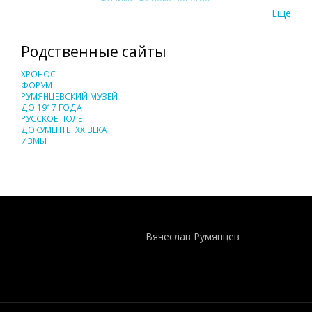
Еще
Родственные сайты
ХРОНОС
ФОРУМ
РУМЯНЦЕВСКИЙ МУЗЕЙ
ДО 1917 ГОДА
РУССКОЕ ПОЛЕ
ДОКУМЕНТЫ XX ВЕКА
ИЗМЫ
Понятия И Категории - Исторический Проект ХРОНОС
WEB-редактор
Вячеслав Румянцев