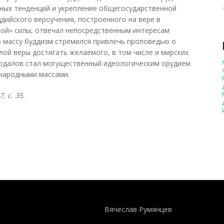
ных тенденций и укрепление общегосударственной
ддийского вероучения, построенного на вере в
ой» силы, отвечал непосредственным интересам
 массу буддизм стремился привлечь проповедью о
лой веры достигать желаемого, в том числе и мирских
феодалов стал могущественный идеологическим орудием
 народными массами.
7, с. 35.
Понятия И Категории - Исторический Проект ХРОНОС
WEB-редактор
Вячеслав Румянцев