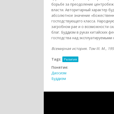
борьбе за преодоление центробеж
власти. Авторитарный характер бу
абсолютное значение «божественн
господствующего класса. Народную
загробном рае и о возможности си
благ. Буддизм в руках китайских 
господства над эксплуатируемыми
Всемирная история. Том
III. М., 195
Tags:
Религия
Понятие:
Даосизм
Буддизм