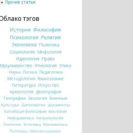
Прочие статьи
Облако тэгов
История
Философия
Психология
Религия
Экономика
Политика
Социология
Мифология
Идеология
Право
Мусульманство
Этнология
Этика
Наука
Логика
Педагогика
Методология
Языкознание
Литература
Искусство
Археология
Демография
География
Экология
Военные
Культура
Дипломатия
Документы
Китайская философия
Биология
Информатика
Антропология
Теология
Эстетика
Математика
Риторика
Мировоззрение