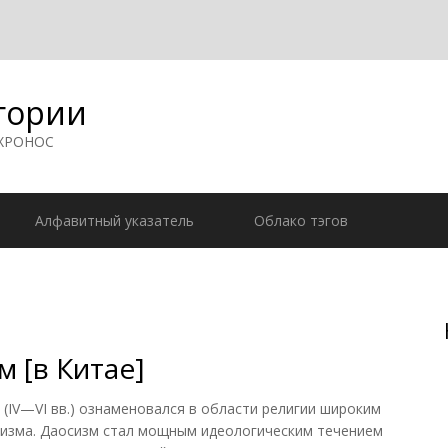
гории
 ХРОНОС
Алфавитный указатель
Облако тэгов
м [в Китае]
 (IV—VI вв.) ознаменовался в области религии широким
дизма. Даосизм стал мощным идеологическим течением