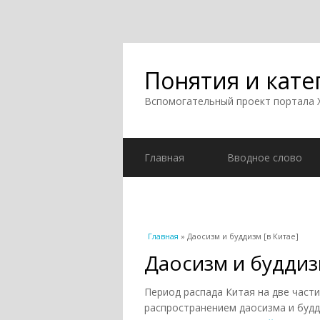
Понятия и кате
Вспомогательный проект портала
Главная
Вводное слово
Вы здесь
Главная
» Даосизм и буддизм [в Китае]
Даосизм и буддиз
Период распада Китая на две части
распространением даосизма и буд