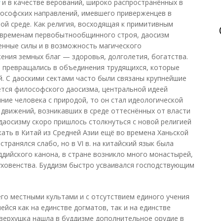
и в качестве верований, широко распространённых в
илософских направлений, имевшего приверженцев в
той среде. Как религия, восходящая к примитивным
к временам первобытнообщинного строя, даосизм
енные силы и в возможность магического
жения земных благ — здоровья, долголетия, богатства.
 превращались в объединения трудящихся, которые
й. С даоскими сектами часто были связаны крупнейшие
ется философского даосизма, центральной идеей
ние человека с природой, то он стал идеологической
движений, возникавших в среде оттеснённых от власти
 даосизму скоро пришлось столкнуться с новой религией
ать в Китай из Средней Азии ещё во времена Ханьской
транялся слабо, но в VI в. на китайский язык была
ддийского канона, в стране возникло много монастырей,
уховенства. Буддизм быстро усваивался господствующим
го местными культами и с отсутствием единого учения
йся как на единстве догматов, так и на единстве
верхушка нашла в буддизме дополнительное орудие в