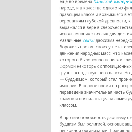
ещё во времена
Ханьской империи
народе, и в качестве одного из ф
правящем классе и возникшего в э
верованиям глубокой древности, 
выражался в вере в сверхъестеств
использования этих сил для дости
Различные
секты
даосизма нередко
боролись против своих угнетателе
движения народных масс. Что каса
которого было «опрощение» и слия
формой некоторых оппозиционных 
групп господствующего класса. Но
— буддизмом, который стал проник
империи. В первое время он распрос
переведена значительная часть бу
храмов и появилась целая армия д
классом.
В противоположность даосизму с е
буддизм был религией, основывавше
церковной организации. Правящая 