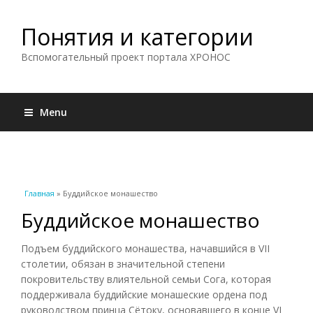
Понятия и категории
Вспомогательный проект портала ХРОНОС
Menu
Вы здесь
Главная
» Буддийское монашество
Буддийское монашество
Подъем буддийского монашества, начавшийся в VII
столетии, обязан в значительной степени
покровительству влиятельной семьи Сога, которая
поддерживала буддийские монашеские ордена под
руководством принца Сётоку, основавшего в конце VI