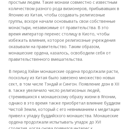
простым людям. Такие монахи совместно с известным
количеством разного рода визионеров, прибывавших в
Японию из Китая, чтобы создавать религиозные
группы, вскоре начали основывать свои собственные
монастыри, независимые от правительства. В это
время император перенес столицу в Киото, чтобы
избежать влияния, которое религиозные учреждения
оказывали на правительство. Таким образом,
монашеские ордена, казалось, освободили себя от
правительственного вмешательства.
В период Хэйан монашеские ордена продолжали расти,
поскольку из Китая было завезено множество новых
сект, в том числе Тэндай и Сингон. Появление дзэн в XII
в. также увеличило число религиозных людей,
стремившихся к монашескому образу жизни в Японии,
однако в это время также приобретал влияние буддизм
Чистой Земли, который с его невниманием к медитации
привел к упадку буддийского монашества. Монашеские
ордена продолжали испытывать упадок до XVI
столетия, когда снова появился интерес к