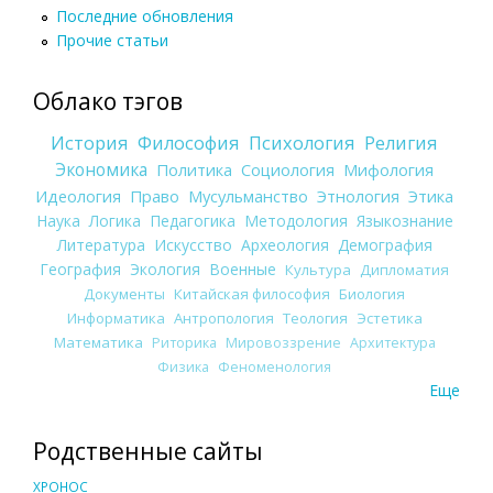
Последние обновления
Прочие статьи
Облако тэгов
История
Философия
Психология
Религия
Экономика
Политика
Социология
Мифология
Идеология
Право
Мусульманство
Этнология
Этика
Наука
Логика
Педагогика
Методология
Языкознание
Литература
Искусство
Археология
Демография
География
Экология
Военные
Культура
Дипломатия
Документы
Китайская философия
Биология
Информатика
Антропология
Теология
Эстетика
Математика
Риторика
Мировоззрение
Архитектура
Физика
Феноменология
Еще
Родственные сайты
ХРОНОС