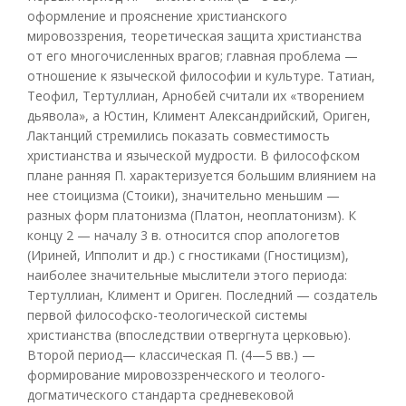
оформление и прояснение христианского
мировоззрения, теоретическая защита христианства
от его многочисленных врагов; главная проблема —
отношение к языческой философии и культуре. Татиан,
Теофил, Тертуллиан, Арнобей считали их «творением
дьявола», а Юстин, Климент Александрийский, Ориген,
Лактанций стремились показать совместимость
христианства и языческой мудрости. В философском
плане ранняя П. характеризуется большим влиянием на
нее стоицизма (Стоики), значительно меньшим —
разных форм платонизма (Платон, неоплатонизм). К
концу 2 — началу 3 в. относится спор апологетов
(Ириней, Ипполит и др.) с гностиками (Гностицизм),
наиболее значительные мыслители этого периода:
Тертуллиан, Климент и Ориген. Последний — создатель
первой философско-теологической системы
христианства (впоследствии отвергнута церковью).
Второй период— классическая П. (4—5 вв.) —
формирование мировоззренческого и теолого-
догматического стандарта средневековой