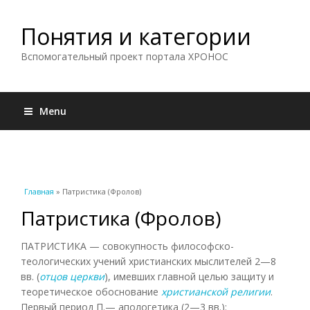
Понятия и категории
Вспомогательный проект портала ХРОНОС
Menu
Вы здесь
Главная
» Патристика (Фролов)
Патристика (Фролов)
ПАТРИСТИКА — совокупность философско-
теологических учений христианских мыслителей 2—8
вв. (
отцов церкви
), имевших главной целью защиту и
теоретическое обоснование
христианской религии
.
Первый период П.— апологетика (2—3 вв.):