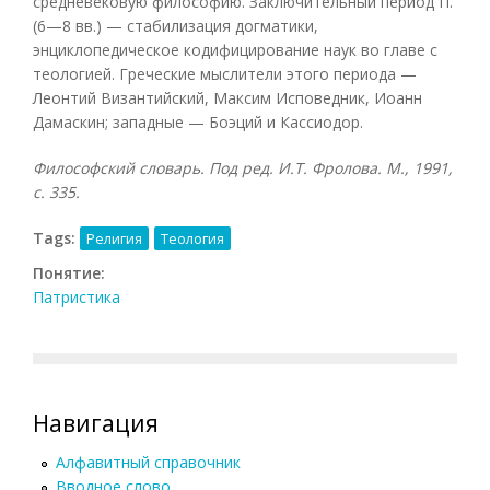
средневековую философию. Заключительный период П.
(6—8 вв.) — стабилизация догматики,
энциклопедическое кодифицирование наук во главе с
теологией. Греческие мыслители этого периода —
Леонтий Византийский, Максим Исповедник, Иоанн
Дамаскин; западные — Боэций и Кассиодор.
Философский словарь. Под ред. И.Т. Фролова. М., 1991,
с. 335.
Tags:
Религия
Теология
Понятие:
Патристика
Навигация
Алфавитный справочник
Вводное слово