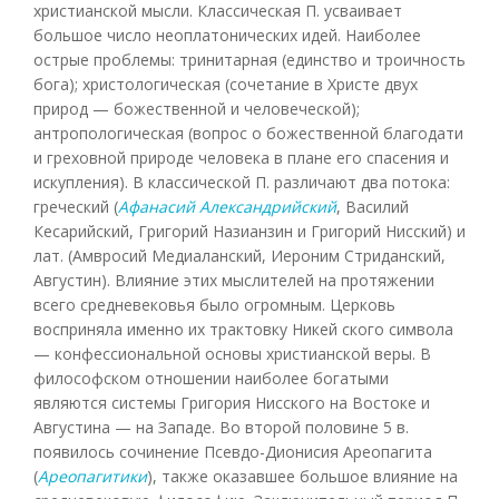
христианской мысли. Классическая П. усваивает
большое число неоплатонических идей. Наиболее
острые проблемы: тринитарная (единство и троичность
бога); христологическая (сочетание в Христе двух
природ — божественной и человеческой);
антропологическая (вопрос о божественной благодати
и греховной природе человека в плане его спасения и
искупления). В классической П. различают два потока:
греческий (
Афанасий Александрийский
, Василий
Кесарийский, Григорий Назианзин и Григорий Нисский) и
лат. (Амвросий Медиаланский, Иероним Стриданский,
Августин). Влияние этих мыслителей на протяжении
всего средневековья было огромным. Церковь
восприняла именно их трактовку Никей ского символа
— конфессиональной основы христианской веры. В
философском отношении наиболее богатыми
являются системы Григория Нисского на Востоке и
Августина — на Западе. Во второй половине 5 в.
появилось сочинение Псевдо-Дионисия Ареопагита
(
Ареопагитики
), также оказавшее большое влияние на