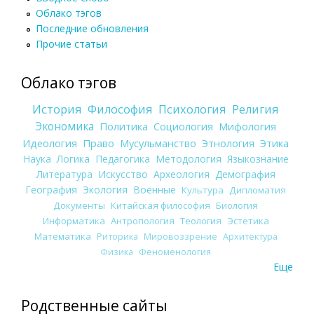
Облако тэгов
Последние обновления
Прочие статьи
Облако тэгов
История
Философия
Психология
Религия
Экономика
Политика
Социология
Мифология
Идеология
Право
Мусульманство
Этнология
Этика
Наука
Логика
Педагогика
Методология
Языкознание
Литература
Искусство
Археология
Демография
География
Экология
Военные
Культура
Дипломатия
Документы
Китайская философия
Биология
Информатика
Антропология
Теология
Эстетика
Математика
Риторика
Мировоззрение
Архитектура
Физика
Феноменология
Еще
Родственные сайты