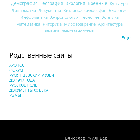
Демография
География
Экология
Военные
Культура
Дипломатия
Документы
Китайская философия
Биология
Информатика
Антропология
Теология
Эстетика
Математика
Риторика
Мировоззрение
Архитектура
Физика
Феноменология
Еще
Родственные сайты
ХРОНОС
ФОРУМ
РУМЯНЦЕВСКИЙ МУЗЕЙ
ДО 1917 ГОДА
РУССКОЕ ПОЛЕ
ДОКУМЕНТЫ XX ВЕКА
ИЗМЫ
Понятия И Категории - Исторический Проект ХРОНОС
WEB-редактор
Вячеслав Румянцев