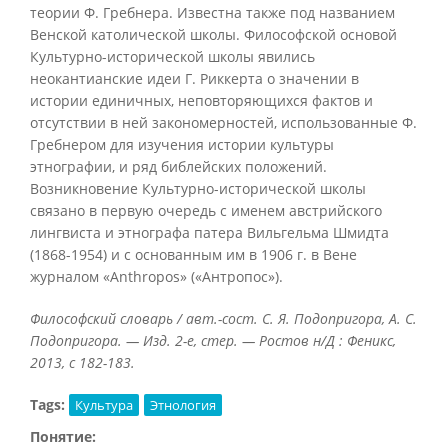
теории Ф. Гребнера. Известна также под названием
Венской католической школы. Философской основой
Культурно-исторической школы явились
неокантианские идеи Г. Риккерта о значении в
истории единичных, неповторяющихся фактов и
отсутствии в ней закономерностей, использованные Ф.
Гребнером для изучения истории культуры
этнографии, и ряд библейских положений.
Возникновение Культурно-исторической школы
связано в первую очередь с именем австрийского
лингвиста и этнографа патера Вильгельма Шмидта
(1868-1954) и с основанным им в 1906 г. в Вене
журналом «Anthropos» («Антропос»).
Философский словарь / авт.-сост. С. Я. Подопригора, А. С.
Подопригора. — Изд. 2-е, стер. — Ростов н/Д : Феникс,
2013, с 182-183.
Tags:
Культура
Этнология
Понятие: