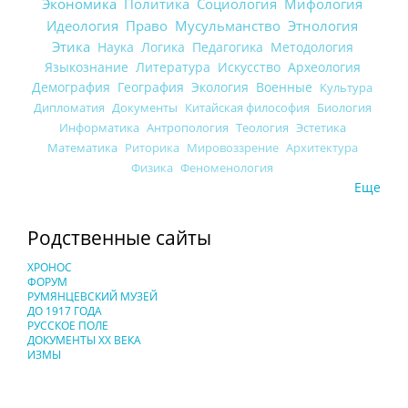
Экономика
Политика
Социология
Мифология
Идеология
Право
Мусульманство
Этнология
Этика
Наука
Логика
Педагогика
Методология
Языкознание
Литература
Искусство
Археология
Демография
География
Экология
Военные
Культура
Дипломатия
Документы
Китайская философия
Биология
Информатика
Антропология
Теология
Эстетика
Математика
Риторика
Мировоззрение
Архитектура
Физика
Феноменология
Еще
Родственные сайты
ХРОНОС
ФОРУМ
РУМЯНЦЕВСКИЙ МУЗЕЙ
ДО 1917 ГОДА
РУССКОЕ ПОЛЕ
ДОКУМЕНТЫ XX ВЕКА
ИЗМЫ