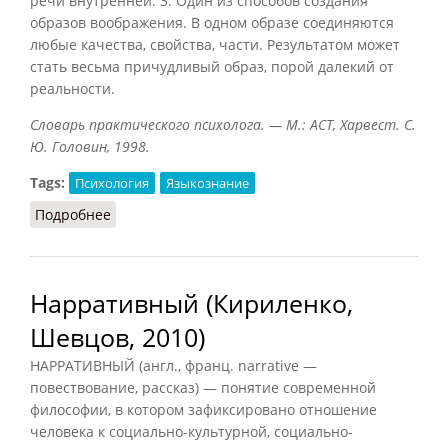
речи внутренней. 3. Один из способов создания
образов воображения. В одном образе соединяются
любые качества, свойства, части. Результатом может
стать весьма причудливый образ, порой далекий от
реальности.
Словарь практического психолога. — М.: АСТ, Харвест. С.
Ю. Головин, 1998.
Tags:
Психология
Языкознание
Подробнее
о Агглютинация (Головин, 1998)
Нарративный (Кириленко,
Шевцов, 2010)
НАРРАТИВНЫЙ (англ., франц. narrative —
повествование, рассказ) — понятие современной
философии, в котором зафиксировано отношение
человека к социально-культурной, социально-