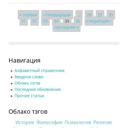
Страницы
« первая
‹ предыдущая
…
28
29
30
31
32
33
34
35
36
следующая ›
последняя »
Навигация
Алфавитный справочник
Вводное слово
Облако тэгов
Последние обновления
Прочие статьи
Облако тэгов
История
Философия
Психология
Религия