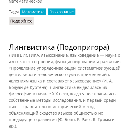
математической.
Tags:
Математика
Языкознание
Подробнее
о Лингвистика математическая
Лингвистика (Подопригора)
ЛИНГВИСТИКА, языкознание, языковедение — наука о
языке, о его строении, функционировании и развитии:
«Проявление упорядочивающей, систематизирующей
деятельности человеческого ума в применений к
явлениям языка и составляет языковедение» (И. А.
Бодуэн де Куртенэ). Лингвистика выделилась из
философии в начале XIX века, когда у нее появились
собственные методы исследования, и первый среди
них — сравнительно-исторический метод,
объясняющий сходство языков общностью их
предыдущего развития (Ф. Бопп, Р. Раек, Я. Гримм и
др.).