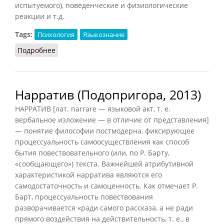
испытуемого), поведенческие и физиологические
реакции и т.д.
Tags:
Психология
Языкознание
Подробнее
о Ассоциативный эксперимент (Рапацевич,
2006)
Нарратив (Подопригора, 2013)
НАРРАТИВ [лат. narrare — языковой акт, т. е.
вербальное изложение — в отличие от представления]
— понятие философии постмодерна, фиксирующее
процессуальность самоосуществления как способ
бытия повествовательного (или, по Р. Барту,
«сообщающего») текста. Важнейшей атрибутивной
характеристикой нарратива являются его
самодостаточность и самоценность. Как отмечает Р.
Барт, процессуальность повествования
разворачивается «ради самого рассказа, а не ради
прямого воздействия на действительность, т. е., в