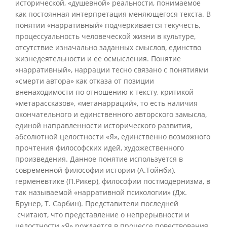
исторической, «душевной» реальности, понимаемое
как постоянная интерпретация меняющегося текста. В
понятии «нарративный» подчеркивается текучесть,
процессуальность человеческой жизни в культуре,
отсутствие изначально заданных смыслов, единство
жизнедеятельности и ее осмысления. Понятие
«нарративный», наррации тесно связано с понятиями
«смерти автора» как отказа от позиции
вненаходимости по отношению к тексту, критикой
«метарассказов», «метанарраций», то есть наличия
окончательного и единственного авторского замысла,
единой направленности исторического развития,
абсолютной целостности «Я», единственно возможного
прочтения философских идей, художественного
произведения. Данное понятие используется в
современной философии истории (А.Тойнби),
герменевтике (П.Рикер), философии постмодернизма, в
так называемой «нарративной психологии» (Дж.
Брунер, Т. Сарбин). Представители последней
считают, что представление о непрерывности и
целостности «Я» рождается в процессе повествования