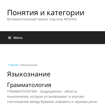
Понятия и категории
Вспомогательный проект портала ХРОНОС
Menu
Вы здесь
Главная
» Языкознание
Языкознание
Грамматология
ГРАММАТОЛОГИЯ - традиционно - область
языкознания, которая устанавливает и изучает
соотношения между буквами алфавита и звуками речи.