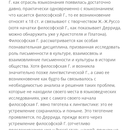
Г. как отрасль языкознания появилась достаточно
давно, практически одновременно с языкознанием:
что касается философской Г., то ее возникновение
относят к 18 ст. и связывают с творчеством Ж.-Ж.Руссо
(хотя начатки философской Г., как показывает Деррида,
можно обнаружить уже у Аристотеля и Платона).
Философская Г. рассматривается как особая
познавательная дисциплина, призванная исследовать
роль письменности в культуре, взаимосвязь и
взаимовлияние письменности и культуры в истории
общества. Хотя философская Г. и возникла
значительно позже лингвистической Г., а само ее
возникновение как будто бы связывалось с
необходимостью анализа и решения таких проблем,
которые не находили своего места в языковедческих
исследованиях, уже с самого своего начала
философская Г. явно тяготела к лингвистике: это ее
устремление сохранилось и поныне. Это тяготение
проявляется, по Деррида, прежде всего через
устремление философской Г. (отчетливо
прослеживаемое уже у Руссо) стать наукой, причем не