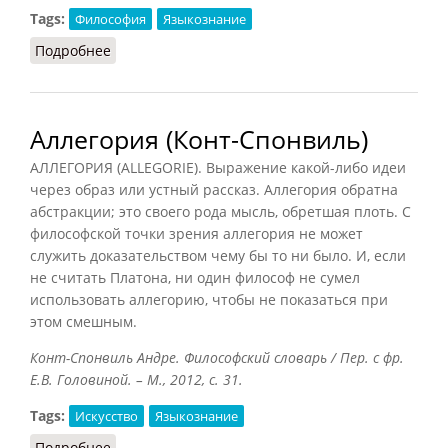
Tags:
Философия
Языкознание
Подробнее
о Лингвистика (Подопригора)
Аллегория (Конт-Спонвиль)
АЛЛЕГОРИЯ (ALLEGORIE). Выражение какой-либо идеи
через образ или устный рассказ. Аллегория обратна
абстракции; это своего рода мысль, обретшая плоть. С
философской точки зрения аллегория не может
служить доказательством чему бы то ни было. И, если
не считать Платона, ни один философ не сумел
использовать аллегорию, чтобы не показаться при
этом смешным.
Конт-Спонвиль Андре. Философский словарь / Пер. с фр.
Е.В. Головиной. – М., 2012, с. 31.
Tags:
Искусство
Языкознание
Подробнее
о Аллегория (Конт-Спонвиль)