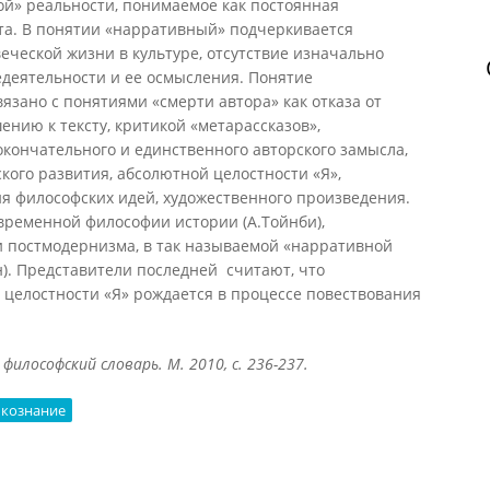
ой» реальности, понимаемое как постоянная
а. В понятии «нарративный» подчеркивается
веческой жизни в культуре, отсутствие изначально
едеятельности и ее осмысления. Понятие
язано с понятиями «смерти автора» как отказа от
нию к тексту, критикой «метарассказов»,
окончательного и единственного авторского замысла,
ого развития, абсолютной целостности «Я»,
я философских идей, художественного произведения.
временной философии истории (А.Тойнби),
и постмодернизма, в так называемой «нарративной
н). Представители последней считают, что
 целостности «Я» рождается в процессе повествования
 философский словарь. М. 2010, с. 236-237.
кознание