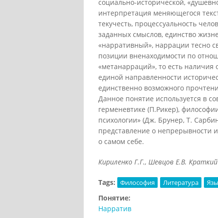
социально-исторической, «душевн
интерпретация меняющегося текст
текучесть, процессуальность чело
заданных смыслов, единство жизн
«нарративный», наррации тесно св
позиции вненаходимости по отноше
«метанарраций», то есть наличия 
единой направленности историческ
единственно возможного прочтени
Данное понятие используется в со
герменевтике (П.Рикер), философи
психологии» (Дж. Брунер, Т. Сарби
представление о непрерывности и
о самом себе.
Кириленко Г.Г., Шевцов Е.В. Краткий
Tags:
Философия
Литература
Язы
Понятие:
Нарратив