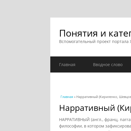
Понятия и кате
Вспомогательный проект портала
Главная
Вводное слово
Вы здесь
Главная
» Нарративный (Кириленко, Шевцов,
Нарративный (Ки
НАРРАТИВНЫЙ (англ., франц. narra
философии, в котором зафиксирова