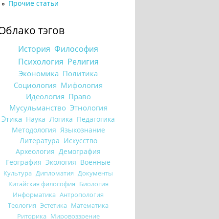
Прочие статьи
Облако тэгов
История
Философия
Психология
Религия
Экономика
Политика
Социология
Мифология
Идеология
Право
Мусульманство
Этнология
Этика
Наука
Логика
Педагогика
Методология
Языкознание
Литература
Искусство
Археология
Демография
География
Экология
Военные
Культура
Дипломатия
Документы
Китайская философия
Биология
Информатика
Антропология
Теология
Эстетика
Математика
Риторика
Мировоззрение