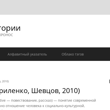
гории
 ХРОНОС
Алфавитный указатель
Облако тэгов
 2010)
риленко, Шевцов, 2010)
tive — повествование, рассказ) — понятие современной
но отношение человека к социально-культурной,