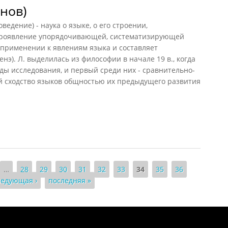
нов)
дение) - наука о языке, о его строении,
проявление упорядочивающей, систематизирующей
 применении к явлениям языка и составляет
енэ). Л. выделилась из философии в начале 19 в., когда
ды исследования, и первый среди них - сравнительно-
 сходство языков общностью их предыдущего развития
в)
…
28
29
30
31
32
33
34
35
36
ледующая ›
последняя »
Понятия И Категории - Исторический Проект ХРОНОС