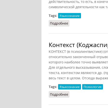
действительность, то есть, в коне
символической деятельности как т
Tags:
Языкознание
Подробнее
о Нарратив (Грицанов, 
Контекст (Коджаспи
КОНТЕКСТ (в психолингвистике) (от
относительно законченный отрывок
которого наиболее точно выявляетс
Для отдельного высказывания, сло
текста, контекстом являются др.
весь текст в целом. Отсюда выраже
Tags:
Языкознание
Психология
Подробнее
о Контекст (Коджаспиро