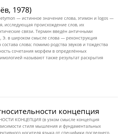
ёв, 1978)
 etymon — истинное значение слова, этимон и logos —
ия, исследующая происхождение слов, их
нтические связи. Термин введён античными
д. Э. в широком смысле слова — реконструкция
 состава слова; помимо родства звуков и тождества
ность сочетания морфем в определённых
тимологией называют также результат раскрытия
, 1978)
тносительности концепция
СТИ КОНЦЕПЦИЯ (в узком смысле концепция
зависимости стиля мышления и фундаментальных
ктивного носителя языка от специфики последнего.