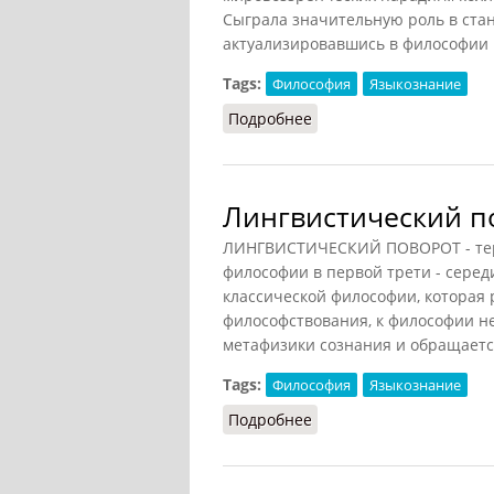
Сыграла значительную роль в ста
актуализировавшись в философии 
Tags:
Философия
Языкознание
Подробнее
о Лингвистической отн
Лингвистический по
ЛИНГВИСТИЧЕСКИЙ ПОВОРОТ - тер
философии в первой трети - серед
классической философии, которая 
философствования, к философии не
метафизики сознания и обращается 
Tags:
Философия
Языкознание
Подробнее
о Лингвистический пово