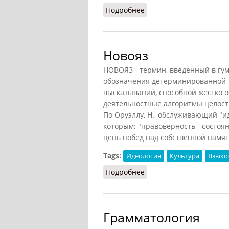
Подробнее
о Аббревиатура (БСЭ)
Новояз
НОВОЯЗ - термин, введенный в г
обозначения детерминированной 
высказываний, способной жестко об
деятельностные алгоритмы целост
По Оруэллу, Н., обслуживающий "ид
которым: "правоверность - состоя
цепь побед над собственной памят
Tags:
Идеология
Культура
Языко
Подробнее
о Новояз
Грамматология