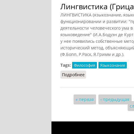
Лингвистика (Грица
ЛИНГВИСТИКА (языкознание, языкове
функционировании и развитии: "
деятельности человеческого ума в
языковедение" (И.А.Бодуэн де Курт
у нее появились собственные мето
исторический метод, объясняющий
(Ф.Бопп, Р.Раск, Я.Гримм и др.).
Tags:
Философия
Языкознание
Подробнее
о Лингвистика (Грицано
Страницы
« первая
‹ предыдущая
с