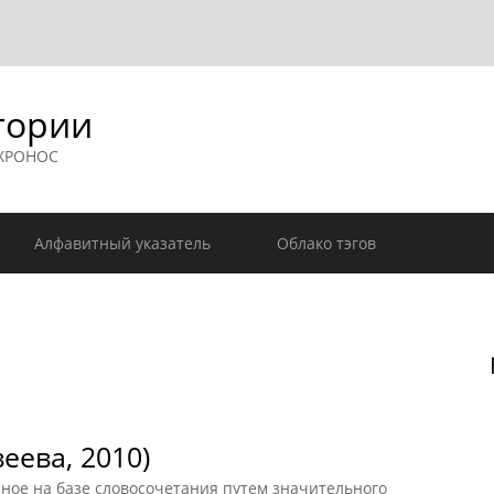
гории
 ХРОНОС
Алфавитный указатель
Облако тэгов
еева, 2010)
ное на базе словосочетания путем значительного