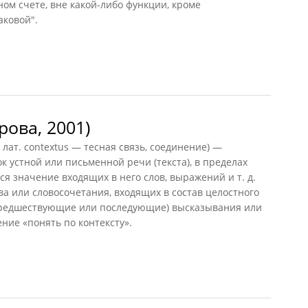
чном счете, вне какой-либо функции, кроме
аковой".
1998)
рова, 2001)
 лат. contextus — тесная связь, соединение) —
 устной или письменной речи (текста), в пределах
я значение входящих в него слов, выражений и т. д.
ва или словосочетания, входящих в состав целостного
 (предшествующие или последующие) высказывания или
ние «понять по контексту».
ва, 2001)