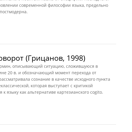
новлении современной философии языка, предельно
постмодерна.
осительности концепция
ворот (Грицанов, 1998)
мин, описывающий ситуацию, сложившуюся в
ине 20 в. и обозначающий момент перехода от
рассматривала сознание в качестве исходного пункта
классической, которая выступает с критикой
к языку как альтернативе картезианского cogito.
рот (Грицанов, 1998)