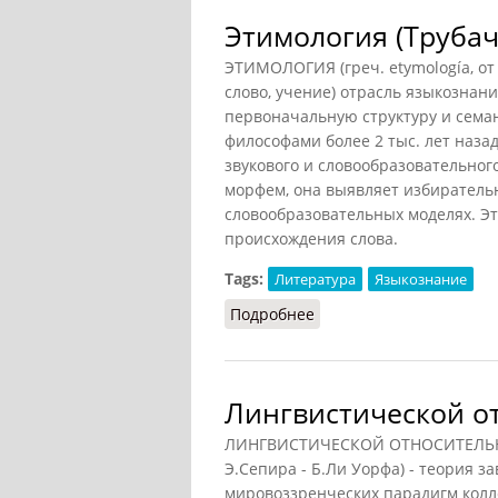
Этимология (Трубач
ЭТИМОЛОГИЯ (греч. etymología, от
слово, учение) отрасль языкознан
первоначальную структуру и сема
философами более 2 тыс. лет наза
звукового и словообразовательного
морфем, она выявляет избиратель
словообразовательных моделях. Э
происхождения слова.
Tags:
Литература
Языкознание
Подробнее
о Этимология (Трубачёв
Лингвистической о
ЛИНГВИСТИЧЕСКОЙ ОТНОСИТЕЛЬНО
Э.Сепира - Б.Ли Уорфа) - теория 
мировоззренческих парадигм колле