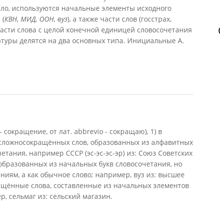
ило, используются начальные элементы исходного
 (
КВН, МИД, ООН, вуз
), а также части слов (госстрах,
части слова с целой конечной единицей словосочетания
атуры делятся на два основных типа. Инициальные А.
ва, 2010)
 сокращение, от лат. abbrevio - сокращаю), 1) в
 сложносокращённых слов, образованных из алфавитных
тания, например СССР (эс-эс-эс-эр) из: Союз Советских
образованных из начальных букв словосочетания, но
иям, а как обычное слово; например, вуз из: высшее
ращённые слова, составленные из начальных элементов
, сельмаг из: сельский магазин.