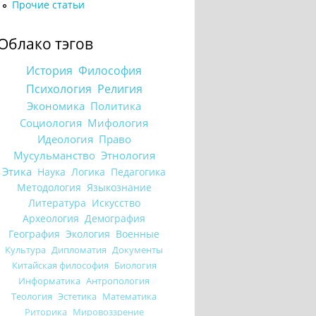
Прочие статьи
Облако тэгов
История
Философия
Психология
Религия
Экономика
Политика
Социология
Мифология
Идеология
Право
Мусульманство
Этнология
Этика
Наука
Логика
Педагогика
Методология
Языкознание
Литература
Искусство
Археология
Демография
География
Экология
Военные
Культура
Дипломатия
Документы
Китайская философия
Биология
Информатика
Антропология
Теология
Эстетика
Математика
Риторика
Мировоззрение