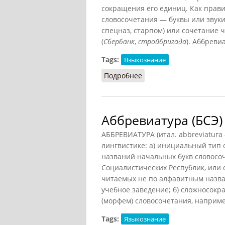
сокращения его единиц. Как прав
словосочетания — буквы или звуки
спецназ, старпом) или сочетание 
(
Сбербанк
,
стройбригада
). Аббреви
Tags:
Языкознание
Подробнее
о Аббревиатура (Матвее
Аббревиатура (БСЭ)
АББРЕВИАТУРА (итал. abbreviatuга -
лингвистике: а) инициальный тип
названий начальных букв словосоче
Социалистических Республик, или 
читаемых не по алфавитным назван
учебное заведение; б) сложносок
(морфем) словосочетания, например
Tags:
Языкознание