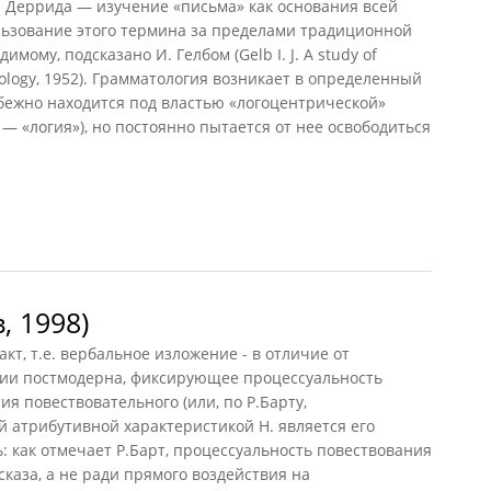
Деррида — изучение «письма» как основания всей
льзование этого термина за пределами традиционной
мому, подсказано И. Гелбом (Gelb I. J. A study of
atology, 1952). Грамматология возникает в определенный
бежно находится под властью «логоцентрической»
 — «логия»), но постоянно пытается от нее освободиться
, 1998)
акт, т.е. вербальное изложение - в отличие от
фии постмодерна, фиксирующее процессуальность
я повествовательного (или, по Р.Барту,
 атрибутивной характеристикой Н. является его
: как отмечает Р.Барт, процессуальность повествования
каза, а не ради прямого воздействия на