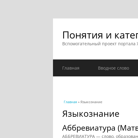
Понятия и кате
Вспомогательный проект портала
Главная
Вводное слово
Вы здесь
Главная
» Языкознание
Языкознание
Аббревиатура (Матв
АББРЕВИАТУРА — слово, образован