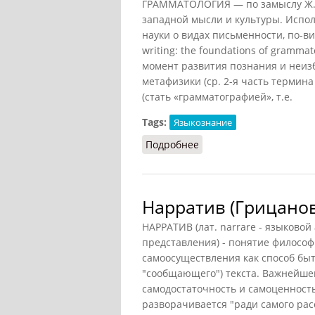
ГРАММАТОЛОГИЯ — по замыслу Ж. 
западной мысли и культуры. Испо
науки о видах письменности, по-види
writing: the foundations of gramm
момент развития познания и неиз
метафизики (ср. 2-я часть термина
(стать «грамматографией», т.е.
Tags:
Языкознание
Подробнее
о Грамматология
Нарратив (Грицанов
НАРРАТИВ (лат. narrare - языковой 
представления) - понятие филосо
самоосуществления как способ быти
"сообщающего") текста. Важнейшей
самодостаточность и самоценность
разворачивается "ради самого расс