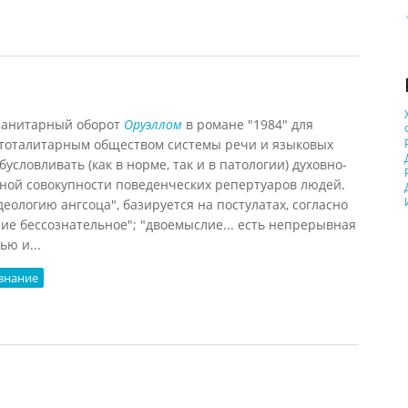
уманитарный оборот
Оруэллом
в романе "1984" для
тоталитарным обществом системы речи и языковых
условливать (как в норме, так и в патологии) духовно-
ной совокупности поведенческих репертуаров людей.
еологию ангсоца", базируется на постулатах, согласно
ние бессознательное"; "двоемыслие... есть непрерывная
ью и...
знание