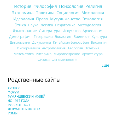
История
Философия
Психология
Религия
Экономика
Политика
Социология
Мифология
Идеология
Право
Мусульманство
Этнология
Этика
Наука
Логика
Педагогика
Методология
Языкознание
Литература
Искусство
Археология
Демография
География
Экология
Военные
Культура
Дипломатия
Документы
Китайская философия
Биология
Информатика
Антропология
Теология
Эстетика
Математика
Риторика
Мировоззрение
Архитектура
Физика
Феноменология
Еще
Родственные сайты
ХРОНОС
ФОРУМ
РУМЯНЦЕВСКИЙ МУЗЕЙ
ДО 1917 ГОДА
РУССКОЕ ПОЛЕ
ДОКУМЕНТЫ XX ВЕКА
ИЗМЫ