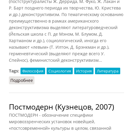
(постструктуралисты Ж. Деррида, М. Фуко, Ж. Лакан и
Р. Барт позднего периода их творчества, Ю. Кристева
и др.) деконструктивизм. По тематическому основанию
преимущественно в рамках американского
деконструктивизма выделяют литературоведческий
(Йельская школа с П. де Мэном, М. Блумом, Д.
Хартманом и др.), социологический, иногда его
называют «левым» (Т. Илтон, Д. Брэнкман и др.),
герменевтический (выделяют прежде всего У.
Спейнос), феминистский деконструктивизм...
Tags:
Философия
Социология
История
Литература
Подробнее
о Деконструктивизм
Постмодерн (Кузнецов, 2007)
ПОСТМОДЕРН - обозначение специфики
мировоззренческих установок новейшей,
«постсовременной» культуры в целом, связанной