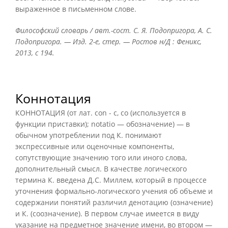
выраженное в письменном слове.
Философский словарь / авт.-сост. С. Я. Подопригора, А. С.
Подопригора. — Изд. 2-е, стер. — Ростов н/Д : Феникс,
2013, с 194.
Коннотация
КОННОТАЦИЯ (от лат. con - с, со (используется в
функции приставки); notatio — обозначение) — в
обычном употреблении под К. понимают
экспрессивные или оценочные компоненты,
сопутствующие значению того или иного слова,
дополнительный смысл. В качестве логического
термина К. введена Д.С. Миллем, который в процессе
уточнения формально-логического учения об объеме и
содержании понятий различил денотацию (означение)
и К. (соозначение). В первом случае имеется в виду
указание на предметное значение имени, во втором —