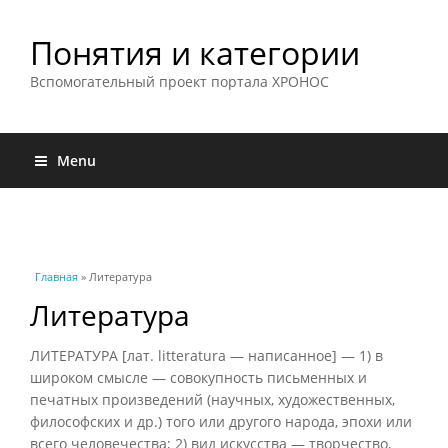
Понятия и категории
Вспомогательный проект портала ХРОНОС
Menu
Вы здесь
Главная
» Литература
Литература
ЛИТЕРАТУРА [лат. litteratura — написанное] — 1) в
широком смысле — совокупность письменных и
печатных произведений (научных, художественных,
философских и др.) того или другого народа, эпохи или
всего человечества; 2) вид искусства — творчество,