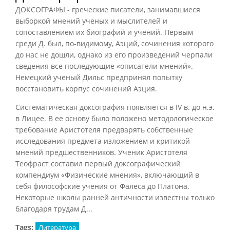
ДОКСОГРАФЫ - греческие писатели, занимавшиеся
выборкой мнений ученых и мыслителей и
сопоставлением их биографий и учений. Первым
среди Д. был, по-видимому, Аэций, сочинения которого
до нас не дошли, однако из его произведений черпали
сведения все последующие «описатели мнений».
Немецкий ученый Дильс предпринял попытку
восстановить корпус сочинений Аэция.
Систематическая доксография появляется в IV в. до н.э.
в Лицее. В ее основу было положено методологическое
требование Аристотеля предварять собственные
исследования предмета изложением и критикой
мнений предшественников. Ученик Аристотеля
Теофраст составил первый доксографический
компендиум «Физические мнения», включающий в
себя философские учения от Фалеса до Платона.
Некоторые школы ранней античности известны только
благодаря трудам Д...
Tags:
Литература