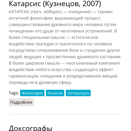
Катарсис (Кузнецов, 2007)
КАТАРСИС (греч. κάθαρσις — очищение) — термин
античной философии, выражающий процесс
совершенствования духовного мира человека путем
«очищения» его души от негативных устремлений. В
более специальном смысле — эстетическое
воздействие трагедии и трагического на человека
посредством сопереживания боли и страдания других
людей, ведущее к просветлению душевного состояния.
В более широком смысле — неотъемлемый компонент
воздействия любого искусства, создающего эффект
гармонизации, очищения и упорядочивания эмоций,
перевода их в духовную сферу.
Tags:
Философия
Религия
Литература
Подробнее
о Катарсис (Кузнецов, 2007)
Доксографы