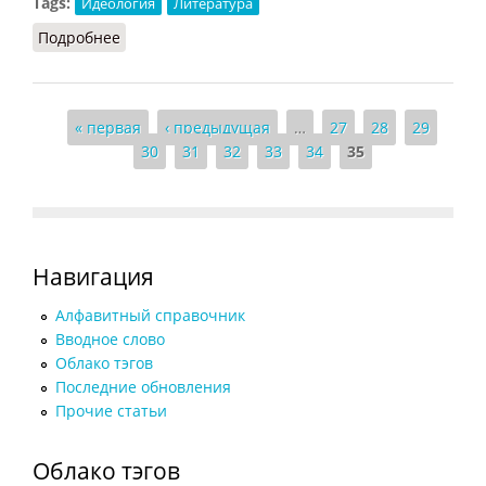
Tags:
Идеология
Литература
Подробнее
о Н.Н. Страхов [Нигилизм в романе Ф.М.
Достоевского]
Страницы
« первая
‹ предыдущая
…
27
28
29
30
31
32
33
34
35
Навигация
Алфавитный справочник
Вводное слово
Облако тэгов
Последние обновления
Прочие статьи
Облако тэгов