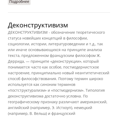
Подробнее
о Диалог (Кузнецов, 2007)
Деконструктивизм
ДЕКОНСТРУКТИВИЗМ - обозначение теоретического
статуса новейших концепций в философии,
социологии, истории, литературоведении и т.д., так
или иначе основывающихся на принципе анализа
текста, предложенном французским философом Ж.
Деррида, — принципе «деконструкции», который
понимается часто как особое, постмодернистское
настроение, принципиально новый неантитетический
способ философствования. Поэтому термин широко
используется как синоним терминов
«постструктурализм» и «постмодернизм». Типология
деконструктивизма достаточно условна. По
географическому признаку различают американский,
английский (например, Э. Истхоуп), немецкий
(например, В. Вельш) и французский