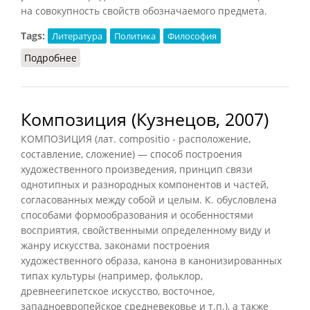
на совокупность свойств обозначаемого предмета.
Tags:
Литература
Политика
Философия
Подробнее
о Коннотация
Композиция (Кузнецов, 2007)
КОМПОЗИЦИЯ (лат. compositio - расположение,
составление, сложение) — способ построения
художественного произведения, принцип связи
однотипных и разнородных компонентов и частей,
согласованных между собой и целым. К. обусловлена
способами формообразования и особенностями
восприятия, свойственными определенному виду и
жанру искусства, законами построения
художественного образа, канона в канонизированных
типах культуры (например, фольклор,
древнеегипетское искусство, восточное,
западноевропейское средневековье и т.п.), а также