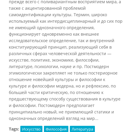
прежде всего с поливариантным восприятием мира, а
также с акцентированной проблемой
самоидентификации культуры. Термин, широко
используемый как интердисциплинарный и до сих пор
не имеющий однозначного определения,
функционирует одновременно как внешнее
исследовательское определение, так и внутренний
конституирующий принцип, реализующий себя в
различных сферах человеческой деятельности —
искусстве, политике, экономике, философии,
литературе, психологии, науке и пр. Постмодерн
этимологически закрепляет не только постериорное
отношение новейшей культуры и философии к
культуре и философии модерна, но и рефлексию, по
большей части критическую, по отношению к
предшествующему способу существования в культуре
и философии. Постомодерн предполагает
принципиально новый, не приемлющий статики и
однозначных определений взгляд на мир...
Tags:
Искусство
Философия
Литература