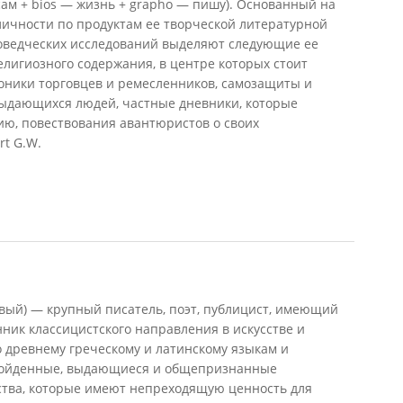
сам + bios — жизнь + grapho — пишу). Основанный на
личности по продуктам ее творческой литературной
роведческих исследований выделяют следующие ее
лигиозного содержания, в центре которых стоит
оники торговцев и ремесленников, самозащиты и
ыдающихся людей, частные дневники, которые
ию, повествования авантюристов о своих
rt G.W.
ков, 2007)
овый) — крупный писатель, поэт, публицист, имеющий
ник классицистского направления в искусстве и
 древнему греческому и латинскому языкам и
зойденные, выдающиеся и общепризнанные
ства, которые имеют непреходящую ценность для