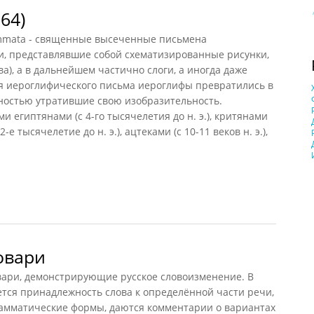
64)
ammata - священные высеченные письмена
аки, представлявшие собой схематизированные рисунки,
а), а в дальнейшем частично слоги, а иногда даже
ия иероглифического письма иероглифы превратились в
лностью утратившие свою изобразительность.
 египтянами (с 4-го тысячелетия до н. э.), критянами
2-е тысячелетие до н. э.), ацтеками (с 10-11 веков н. э.),
)
овари
ри, демонстрирующие русское словоизменение. В
тся принадлежность слова к определённой части речи,
рамматические формы, даются комментарии о вариантах