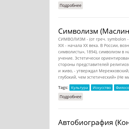
Подробнее
о Агиография средневек
Символизм (Маслин,
СИМВОЛИЗМ - (от греч. symbolon -
XIX - начала XX века. В России, во
символисты», 1894), символизм в н
учение. Эстетически ориентирова
стороны представителей религиозн
и живо, - утверждал Мережковский
глубокий, чем эстетический» (Не мир,
Tags:
Культура
Искусство
Филос
Подробнее
о Символизм (Маслин, 2
Автобиография (Кон