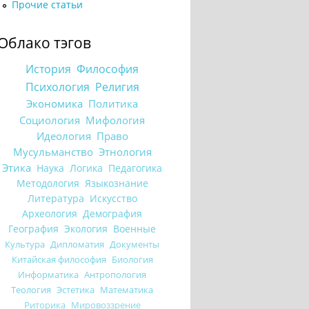
Прочие статьи
Облако тэгов
История
Философия
Психология
Религия
Экономика
Политика
Социология
Мифология
Идеология
Право
Мусульманство
Этнология
Этика
Наука
Логика
Педагогика
Методология
Языкознание
Литература
Искусство
Археология
Демография
География
Экология
Военные
Культура
Дипломатия
Документы
Китайская философия
Биология
Информатика
Антропология
Теология
Эстетика
Математика
Риторика
Мировоззрение