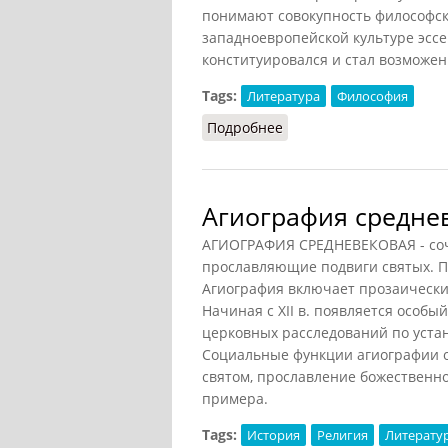
понимают совокупность философск
западноевропейской культуре эсс
конституировался и стал возможен
Tags:
Литература
Философия
Подробнее
о Эссеизм
Агиография среднев
АГИОГРАФИЯ СРЕДНЕВЕКОВАЯ - со
прославляющие подвиги святых. П
Агиография включает прозаически
Начиная с XII в. появляется особ
церковных расследований по уста
Социальные функции агиографии о
святом, прославление божественно
примера.
Tags:
История
Религия
Литерату