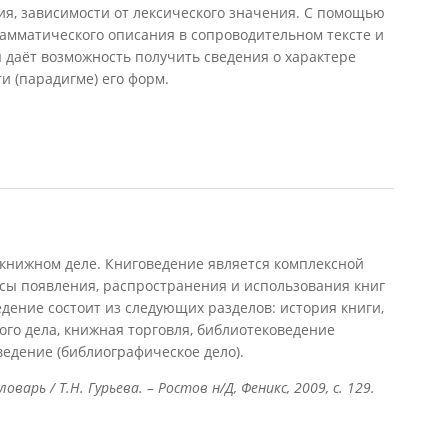
ия, зависимости от лексического значения. С помощью
амматического описания в сопроводительном тексте и
 даёт возможность получить сведения о характере
и (парадигме) его форм.
вари
книжном деле. Книговедение является комплексной
ессы появления, распространения и использования книг
дение состоит из следующих разделов: история книги,
ого дела, книжная торговля, библиотековедение
ведение (библиографическое дело).
арь / Т.Н. Гурьева. – Ростов н/Д, Феникс, 2009, с. 129.