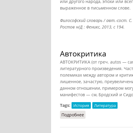
или другого народа, эпохи или всег
выраженное в письменном слове.
Философский словарь / авт.-сост. С.
Ростов н/Д : Феникс, 2013, с 194.
Автокритика
АВТОКРИТИКА (от греч. autos — сам
литературного произведения. Час
полемиках между автором и критик
лишенное, зачастую, преувеличени
данном отношении, примером могу
манифестов — см, Бродский и Сидо
Tags:
История
Литература
Подробнее
о Автокритика