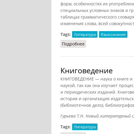
форм, особенностях их употреблен
специальных условных знаков и гр
таблицах грамматического словаря
изменения слова, всей совокупност
Tags:
Литература
Языкознание
Подробнее
о Грамматические сло
Книговедение
КНИГОВЕДЕНИЕ — наука о книге и 
наукой, так как она изучает проц
и периодических изданий. Книгове
история и организация издательск
(библиотечное дело), библиографо
Гурьева Т.Н. Новый литературный слов
Tags:
Литература