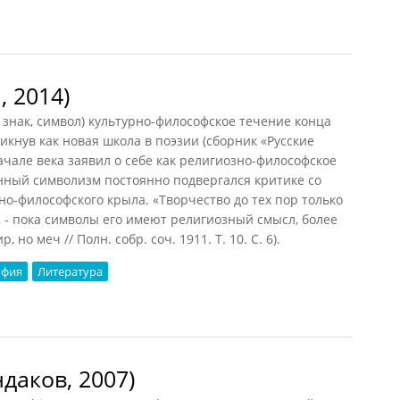
овая (РИЭ, 2015)
 2014)
 знак, символ) культурно-философское течение конца
зникнув как новая школа в поэзии (сборник «Русские
ачале века заявил о себе как религиозно-философское
нный символизм постоянно подвергался критике со
о-философского крыла. «Творчество до тех пор только
, - пока символы его имеют религиозный смысл, более
 но меч // Полн. собр. соч. 1911. Т. 10. С. 6).
офия
Литература
014)
даков, 2007)