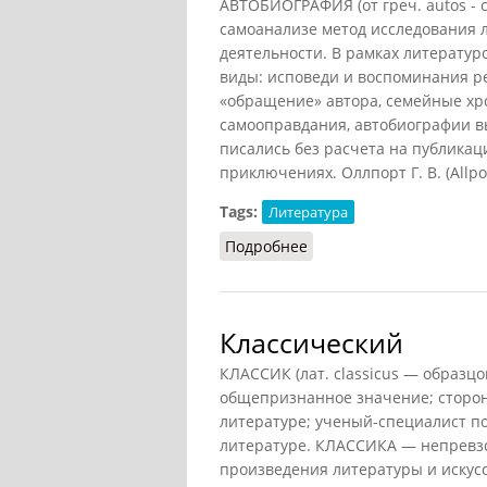
АВТОБИОГРАФИЯ (от греч. autos - 
самоанализе метод исследования 
деятельности. В рамках литерату
виды: исповеди и воспоминания ре
«обращение» автора, семейные хр
самооправдания, автобиографии в
писались без расчета на публикац
приключениях. Оллпорт Г. В. (Allpo
Tags:
Литература
Подробнее
о Автобиография (Конда
Классический
КЛАССИК (лат. classicus — образц
общепризнанное значение; сторон
литературе; ученый-специалист по
литературе. КЛАССИКА — непрев
произведения литературы и искус