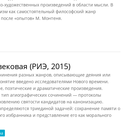
о-художественных произведений в области мысли. В
еизм как самостоятельный философский жанр
 после «опытов» М. Монтеня.
ековая (РИЭ, 2015)
чинения разных жанров, описывающие деяния или
онятие введено исследователями Нового времени.
е, поэтические и драматические произведения.
ый тип агиографических сочинений — протоколы
новлению святости кандидатов на канонизацию.
пределяются триединой задачей: сохранение памяти о
го избранника и представление его как морального
ра