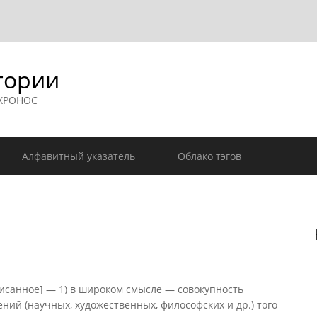
гории
 ХРОНОС
Алфавитный указатель
Облако тэгов
аписанное] — 1) в широком смысле — совокупность
ий (научных, художественных, философских и др.) того