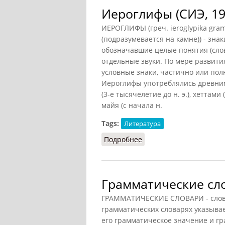
Иероглифы (СИЭ, 19
ИЕРОГЛИФЫ (греч. ieroglypika gr
(подразумевается на камне)) - зн
обозначавшие целые понятия (слов
отдельные звуки. По мере развит
условные знаки, частично или по
Иероглифы употреблялись древними
(3-е тысячелетие до н. э.), хеттами (
майя (с начала н.
Tags:
Литература
Подробнее
о Иероглифы (СИЭ, 1964
Грамматические сл
ГРАММАТИЧЕСКИЕ СЛОВАРИ - слова
грамматических словарях указывае
его грамматическое значение и г