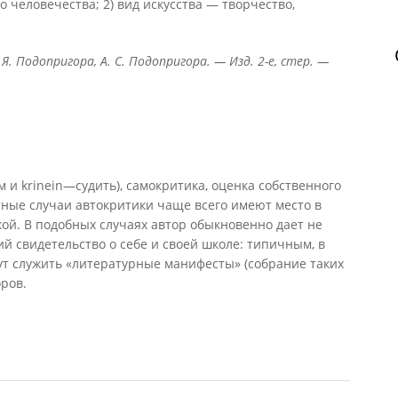
о человечества; 2) вид искусства — творчество,
 Я. Подопригора, А. С. Подопригора. — Изд. 2-е, стер. —
 и krinein—судить), самокритика, оценка собственного
тные случаи автокритики чаще всего имеют место в
ой. В подобных случаях автор обыкновенно дает не
й свидетельство о себе и своей школе: типичным, в
т служить «литературные манифесты» (собрание таких
ров.