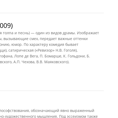
009)
 толпа и песнь) — один из видов драмы. Изображает
, вызывающие смех, передает важные оттенки
ронию, юмор. По характеру комедия бывает
и), сатирическая («Ревизор» Н.В. Гоголя),
фана, Лопе де Вега, П. Бомарше, К. Гольдони, Б.
вского, А.П. Чехова, В.В. Маяковского).
9)
лософствования, обозначающий явно выраженный
вно-художественного мышления. Под эссеизмом также