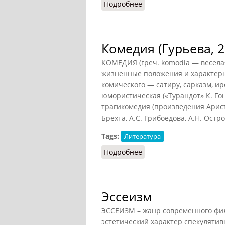
Подробнее
о Книговедение
Комедия (Гурьева, 2
КОМЕДИЯ (греч. komodia — веселая
жизненные положения и характеры
комического — сатиру, сарказм, и
юмористическая («Турандот» К. Гоцц
трагикомедия (произведения Аристо
Брехта, А.С. Грибоедова, А.Н. Остро
Tags:
Литература
Подробнее
о Комедия (Гурьева, 200
Эссеизм
ЭССЕИЗМ – жанр современного фи
эстетический характер спекуляти