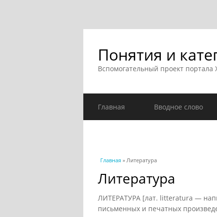
Понятия и кате
Вспомогательный проект портала
Главная
Вводное слово
Вы здесь
Главная
» Литература
Литература
ЛИТЕРАТУРА [лат. litteratura — н
письменных и печатных произведен