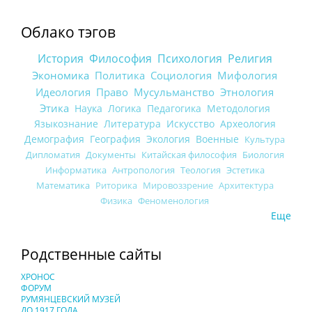
Облако тэгов
История
Философия
Психология
Религия
Экономика
Политика
Социология
Мифология
Идеология
Право
Мусульманство
Этнология
Этика
Наука
Логика
Педагогика
Методология
Языкознание
Литература
Искусство
Археология
Демография
География
Экология
Военные
Культура
Дипломатия
Документы
Китайская философия
Биология
Информатика
Антропология
Теология
Эстетика
Математика
Риторика
Мировоззрение
Архитектура
Физика
Феноменология
Еще
Родственные сайты
ХРОНОС
ФОРУМ
РУМЯНЦЕВСКИЙ МУЗЕЙ
ДО 1917 ГОДА