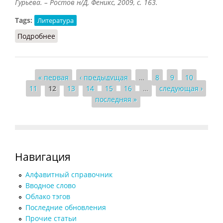
Гурьева. – Ростов н/Д, Феникс, 2009, с. 163.
Tags:
Литература
Подробнее
о Мадригал
Страницы
« первая
‹ предыдущая
…
8
9
10
11
12
13
14
15
16
…
следующая ›
последняя »
Навигация
Алфавитный справочник
Вводное слово
Облако тэгов
Последние обновления
Прочие статьи