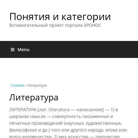
Понятия и категории
Вспомогательный проект портала ХРОНОС
Menu
Вы здесь
Главная
» Литература
Литература
ЛИТЕРАТУРА [лат. litteratura — написанное] — 1) в
широком смысле — совокупность письменных и
печатных произведений (научных, художественных,
философских и др.) того или другого народа, эпохи или
всего человечества; 2) вид искусства — творчество,