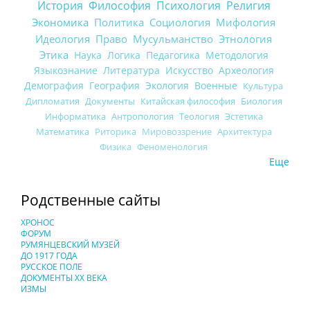
История
Философия
Психология
Религия
Экономика
Политика
Социология
Мифология
Идеология
Право
Мусульманство
Этнология
Этика
Наука
Логика
Педагогика
Методология
Языкознание
Литература
Искусство
Археология
Демография
География
Экология
Военные
Культура
Дипломатия
Документы
Китайская философия
Биология
Информатика
Антропология
Теология
Эстетика
Математика
Риторика
Мировоззрение
Архитектура
Физика
Феноменология
Еще
Родственные сайты
ХРОНОС
ФОРУМ
РУМЯНЦЕВСКИЙ МУЗЕЙ
ДО 1917 ГОДА
РУССКОЕ ПОЛЕ
ДОКУМЕНТЫ XX ВЕКА
ИЗМЫ