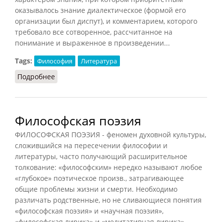
оказывалось знание диалектическое (формой его
организации был диспут), и комментарием, которого
требовало все сотворенное, рассчитанное на
понимание и выраженное в произведении...
Tags:
Философия
Литература
Подробнее
о Концепт (НФЭ, 2010)
Философская поэзия
ФИЛОСОФСКАЯ ПОЭЗИЯ - феномен духовной культуры,
сложившийся на пересечении философии и
литературы, часто получающий расширительное
толкование: «философским» нередко называют любое
«глубокое» поэтическое произв., затрагивающее
общие проблемы жизни и смерти. Необходимо
различать родственные, но не сливающиеся понятия
«философская поэзия» и «научная поэзия»,
«философская лирика» и «медитативная лирика».