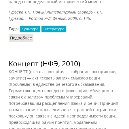
народа в определенный исторический момент.
Гурьева Т.Н. Новый литературный словарь / Т.Н.
Гурьева. – Ростов н/Д, Феникс, 2009, с. 145.
Tags:
Культура
Литература
Подробнее
о Культурно-историческая школа (Гурьева,
2009)
Концепт (НФЭ, 2010)
КОНЦЕПТ (от лат. conceptus — собрание, восприятие,
зачатие) — акт «схватывания» смыслов вещи
(проблемы) в единстве речевого высказывания.
Термин «концепт» введен в философию Абеляром в
связи с анализом проблемы универсалий,
потребовавшим расщепления языка и речи. Принцип
«схватывания» прослеживается с ранней патристики,
поскольку он связан с идеей неопределимости вещи,
превосходящей рамки понятия, модальным
характером знания, при котором приоритетным