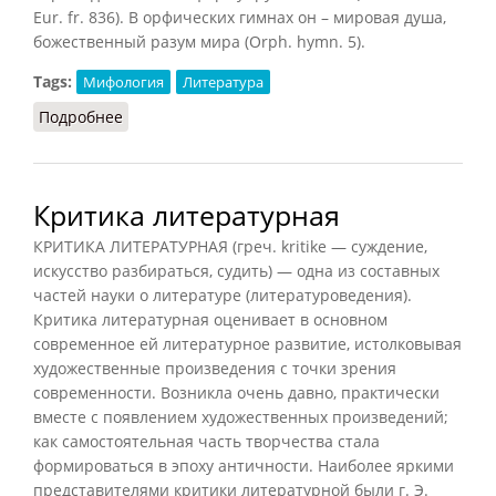
Eur. fr. 836). В орфических гимнах он – мировая душа,
божественный разум мира (Orph. hymn. 5).
Tags:
Мифология
Литература
Подробнее
о Эфир (НФЭ, 2010)
Критика литературная
КРИТИКА ЛИТЕРАТУРНАЯ (греч. kritike — суждение,
искусство разбираться, судить) — одна из составных
частей науки о литературе (литературоведения).
Критика литературная оценивает в основном
современное ей литературное развитие, истолковывая
художественные произведения с точки зрения
современности. Возникла очень давно, практически
вместе с появлением художественных произведений;
как самостоятельная часть творчества стала
формироваться в эпоху античности. Наиболее яркими
представителями критики литературной были г. Э.