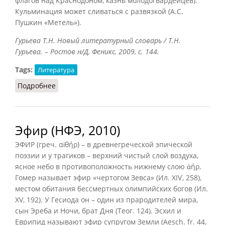
флагов над Краснодоном, казнь молодогвардейцев).
Кульминация может сливаться с развязкой (А.С.
Пушкин «Метель»).
Гурьева Т.Н. Новый литературный словарь / Т.Н.
Гурьева. – Ростов н/Д, Феникс, 2009, с. 144.
Tags:
Литература
Подробнее
о Кульминация (Гурьева, 2009)
Эфир (НФЭ, 2010)
ЭФИР (греч. αἰθήρ) – в древнегреческой эпической
поэзии и у трагиков – верхний чистый слой воздуха,
ясное небо в противоположность нижнему слою ἀήρ.
Гомер называет эфир «чертогом Зевса» (Ил. ХIѴ, 258),
местом обитания бессмертных олимпийских богов (Ил.
XV, 192). У Гесиода он – один из прародителей мира,
сын Эреба и Ночи, брат Дня (Теог. 124). Эсхил и
Еврипид называют эфир супругом Земли (Aesch. fr. 44,