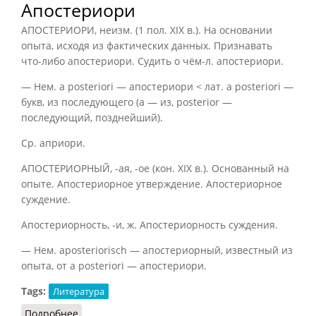
Апостериори
АПОСТЕРИОРИ, неизм. (1 пол. XIX в.). На основании
опыта, исходя из фактических данных. Признавать
что-либо апостериори. Судить о чём-л. апостериори.
— Нем. a posteriori — апостериори < лат. a posteriori —
букв, из последующего (а — из, posterior —
последующий, позднейший).
Ср. априори.
АПОСТЕРИОРНЫЙ, -ая, -ое (кон. XIX в.). Основанный на
опыте. Апостериорное утверждение. Апостериорное
суждение.
Апостериорность, -и, ж. Апостериорность суждения.
— Нем. aposteriorisch — апостериорный, известный из
опыта, от a posteriori — апостериори.
Tags:
Литература
Подробнее
о Апостериори