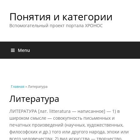
Понятия и категории
Вспомогательный проект портала ХРОНОС
Menu
Вы здесь
Главная
» Литература
Литература
ЛИТЕРАТУРА [лат. litteratura — написанное] — 1) в
широком смысле — совокупность письменных и
печатных произведений (научных, художественных,
философских и др.) того или другого народа, эпохи или
всего человечества; 2) вид искусства — творчество,