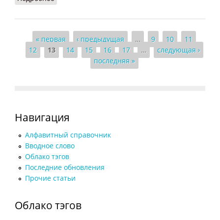
Страницы
« первая
‹ предыдущая
…
9
10
11
12
13
14
15
16
17
…
следующая ›
последняя »
Навигация
Алфавитный справочник
Вводное слово
Облако тэгов
Последние обновления
Прочие статьи
Облако тэгов