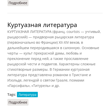
Подробнее
о Корректура
Куртуазная литература
КУРТУАЗНАЯ ЛИТЕРАТУРА (франц. courtois — учтивый,
рыцарский) — придворная рыцарская литература
(первоначально во Франции) XII-XIV веков, в
дальнейшем переродившаяся в салонную. Основные
черты — культ прекрасной дамы, любовь и
преклонение перед ней, а также прославление
рыцарской чести и подвигов. Характерны сложные
стихотворные размеры. В Германии куртуазная
литература представлена романом о Тристане и
Изольде, легендой о святом Граале, поэмами
«Парсифаль», «Титурель» и др.
Tags:
Литература
Подробнее
о Куртуазная литература