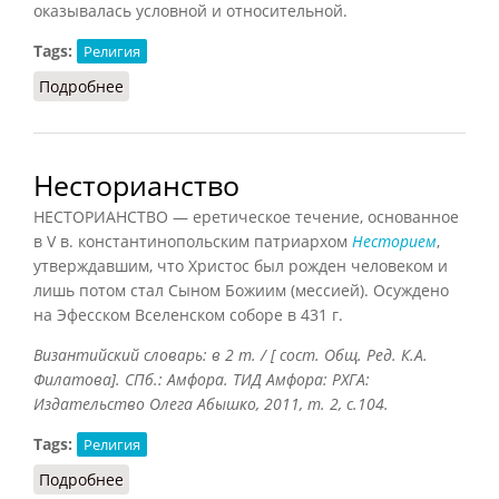
оказывалась условной и относительной.
Tags:
Религия
Подробнее
о Несторианство (Подопригора)
Несторианство
НЕСТОРИАНСТВО — еретическое течение, основанное
в V в. константинопольским патриархом
Несторием
,
утверждавшим, что Христос был рожден человеком и
лишь потом стал Сыном Божиим (мессией). Осуждено
на Эфесском Вселенском соборе в 431 г.
Византийский словарь: в 2 т. / [ сост. Общ. Ред. К.А.
Филатова]. СПб.: Амфора. ТИД Амфора: РХГА:
Издательство Олега Абышко, 2011, т. 2, с.104.
Tags:
Религия
Подробнее
о Несторианство