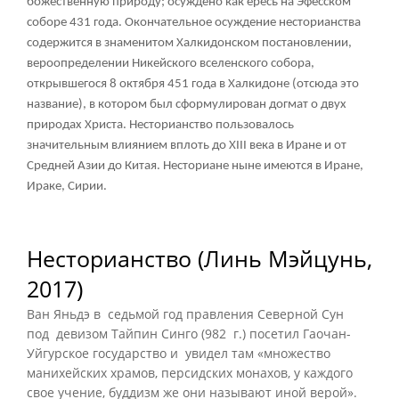
божественную природу; осуждено как ересь на Эфесском
соборе 431 года. Окончательное осуждение несторианства
содержится в знаменитом Халкидонском постановлении,
вероопределении Никейского вселенского собора,
открывшегося 8 октября 451 года в Халкидоне (отсюда это
название), в котором был сформулирован догмат о двух
природах Христа. Несторианство пользовалось
значительным влиянием вплоть до XIII века в Иране и от
Средней Азии до Китая. Несториане ныне имеются в Иране,
Ираке, Сирии.
Несторианство (Линь Мэйцунь,
2017)
Ван Яньдэ в седьмой год правления Северной Сун
под девизом Тайпин Синго (982 г.) посетил Гаочан-
Уйгурское государство и увидел там «множество
манихейских храмов, персидских монахов, у каждого
свое учение, буддизм же они называют иной верой».