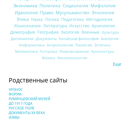
Экономика
Политика
Социология
Мифология
Идеология
Право
Мусульманство
Этнология
Этика
Наука
Логика
Педагогика
Методология
Языкознание
Литература
Искусство
Археология
Демография
География
Экология
Военные
Культура
Дипломатия
Документы
Китайская философия
Биология
Информатика
Антропология
Теология
Эстетика
Математика
Риторика
Мировоззрение
Архитектура
Физика
Феноменология
Еще
Родственные сайты
ХРОНОС
ФОРУМ
РУМЯНЦЕВСКИЙ МУЗЕЙ
ДО 1917 ГОДА
РУССКОЕ ПОЛЕ
ДОКУМЕНТЫ XX ВЕКА
ИЗМЫ