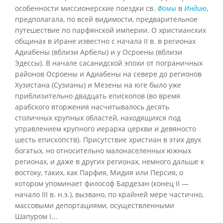
особенности миссионерские поездки св.
Фомы
в
Индию
,
предполагала, по всей видимости, предварительное
путешествие по парфянской империи. О христианских
общинах в Иране известно с начала II в. в регионах
Адиабены (вблизи Арбелы) и у Осроены (вблизи
Эдессы). В начале сасанидской эпохи от пограничных
районов Осроены и Адиабены на севере до регионов
Хузистана (Сузианы) и Мезены на юге было уже
приблизительно двадцать епископов (во время
арабского вторжения насчитывалось десять
столичных крупных областей, находящихся под
управлением крупного иерарха церкви и девяносто
шесть епископств). Присутствие христиан в этих двух
богатых, но относительно малонаселенных южных
регионах, и даже в других регионах, немного дальше к
востоку, таких, как Парфия, Мидия или Персия, о
котором упоминает философ Бардезан (конец II —
начало III в. н.э.), вызвано, по крайней мере частично,
массовыми депортациями, осуществленными
Шапуром I...