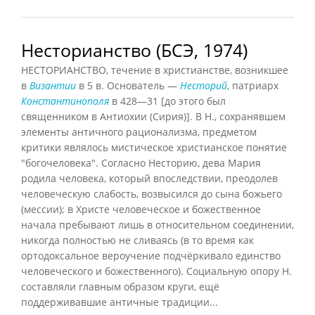
Несторианство (БСЭ, 1974)
НЕСТОРИАНСТВО, течение в христианстве, возникшее
в
Византии
в 5 в. Основатель —
Несторий
, патриарх
Константинополя
в 428—31 [до этого был
священником в Антиохии (Сирия)]. В Н., сохранявшем
элементы античного рационализма, предметом
критики являлось мистическое христианское понятие
"богочеловека". Согласно Несторию, дева Мария
родила человека, который впоследствии, преодолев
человеческую слабость, возвысился до сына божьего
(мессии); в Христе человеческое и божественное
начала пребывают лишь в относительном соединении,
никогда полностью не сливаясь (в то время как
ортодоксальное вероучение подчёркивало единство
человеческого и божественного). Социальную опору Н.
составляли главным образом круги, ещё
поддерживавшие античные традиции...