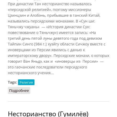
При династии Тан несторианство называлось
«персидской религией», поэтому миссионеры
Цзинцзин и Алобэнь, прибывшие в танский Китай,
назывались персидскими монахами. В «Сун ши:
Тяньчжу чжуань» — «История династии Сун:
повествование о Тяньчжу») имеется запись: «На
третий день пятой луны девятого года под девизом
Тайпин Синго [984 г.] хуэйгу области Сичжоу вместе с
иноверцами из Персии явились с данью к
императорскому двору». Персидские монахи, о которых
говорит Ван Яньдэ, как и «иноверцы из Персии» —
это гаочанские последователи персидского
несторианского учения...
Tags:
Религия
Подробнее
о Несторианство (Линь Мэйцунь, 2017)
Несторианство (Гумилёв)