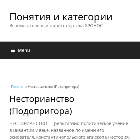
Понятия и категории
Вспомогательный проект портала ХРОНОС
Menu
Вы здесь
Главная
» Несторианство (Подопригора)
Несторианство
(Подопригора)
НЕСТОРИАНСТВО — религиозно-политическое учение
в Византии V веке, названное по имени его
основателя, константинопольского епископа Нестория.