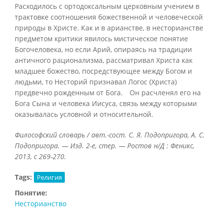
Расходилось с ортодоксальным церковным учением в
трактовке соотношения божественной и человеческой
природы в Христе. Как и в арианстве, в несторианстве
предметом критики явилось мистическое понятие
Богочеловека, но если Арий, опираясь на традиции
античного рационализма, рассматривал Христа как
младшее божество, посредствующее между Богом и
людьми, то Несторий признавал Логос (Христа)
предвечно рожденным от Бога. Он расчленял его на
Бога Сына и человека Иисуса, связь между которыми
оказывалась условной и относительной.
Философский словарь / авт.-сост. С. Я. Подопригора, А. С.
Подопригора. — Изд. 2-е, стер. — Ростов н/Д : Феникс,
2013, с 269-270.
Tags:
Религия
Понятие:
Несторианство