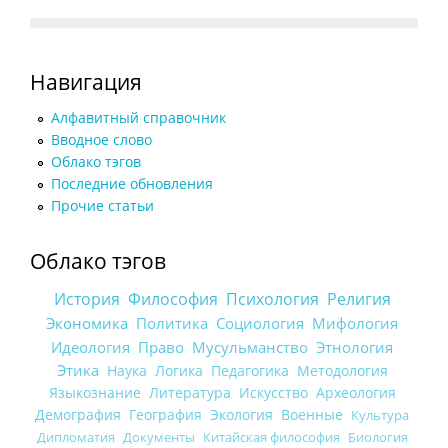
Навигация
Алфавитный справочник
Вводное слово
Облако тэгов
Последние обновления
Прочие статьи
Облако тэгов
История
Философия
Психология
Религия
Экономика
Политика
Социология
Мифология
Идеология
Право
Мусульманство
Этнология
Этика
Наука
Логика
Педагогика
Методология
Языкознание
Литература
Искусство
Археология
Демография
География
Экология
Военные
Культура
Дипломатия
Документы
Китайская философия
Биология