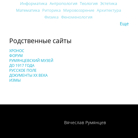
Информатика
Антропология
Теология
Эстетика
Математика
Риторика
Мировоззрение
Архитектура
Физика
Феноменология
Еще
Родственные сайты
ХРОНОС
ФОРУМ
РУМЯНЦЕВСКИЙ МУЗЕЙ
ДО 1917 ГОДА
РУССКОЕ ПОЛЕ
ДОКУМЕНТЫ XX ВЕКА
ИЗМЫ
Понятия И Категории - Исторический Проект ХРОНОС
WEB-редактор
Вячеслав Румянцев