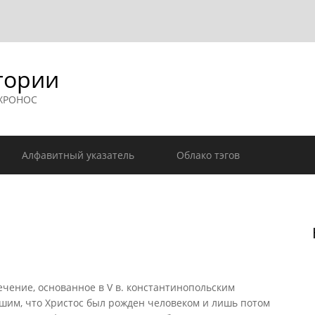
гории
 ХРОНОС
Алфавитный указатель
Облако тэгов
ение, основанное в V в. константинопольским
вшим, что Христос был рожден человеком и лишь потом