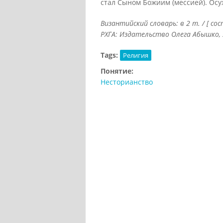
стал Сыном Божиим (мессией). Осу
Византийский словарь: в 2 т. / [ со
РХГА: Издательство Олега Абышко, 20
Tags:
Религия
Понятие:
Несторианство