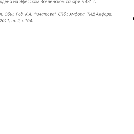
ждено на Эфесском Вселенском соборе в 431 г.
ст. Общ. Ред. К.А. Филатова]. СПб.: Амфора. ТИД Амфора:
11, т. 2, с.104.