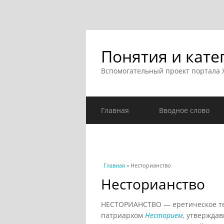
Понятия и кате
Вспомогательный проект портала
Главная
Вводное слово
Вы здесь
Главная
» Несторианство
Несторианство
НЕСТОРИАНСТВО — еретическое теч
патриархом
Несторием
, утвержда