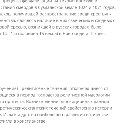
 процесса феодализации. Антихристианскую и
стания смердов в Суздальской земле 1024 и 1071 годов.
веков, получившей распространение среди крестьян-
енства, являлось наличие в них языческих и сходных с
вой ересью, возникшей в русских городах, было
 14 - 1-я половина 15 веков) в Новгороде и Пскове.
вероучение) - религиозные течения, отклоняющиеся от
ющиеся в период господства религиозной идеологии
го протеста. Возникновение оппозиционных данной
еретически-сектантских течений свойственно истории
м, Ислам и др.), но наибольшего развития в качестве
тигли в христианстве.