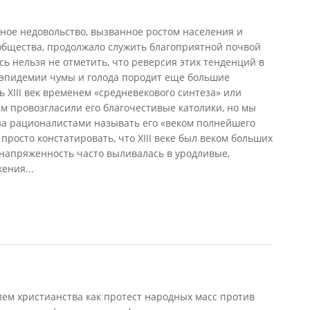
одное недовольство, вызванное ростом населения и
 общества, продолжало служить благоприятной почвой
сь нельзя не отметить, что реверсия этих тенденций в
 эпидемии чумы и голода породит еще большие
 XIII век временем «средневекового синтеза» или
м провозгласили его благочестивые католики, но мы
д за рационалистами называть его «веком полнейшего
 просто констатировать, что XIII веке был веком больших
 напряженность часто выливалась в уродливые,
ения...
ием христианства как протест народных масс против