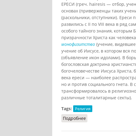
ЕРЕСИ (греч. hairesis — отбор, уч
основах (приверженцы таких учени
(раскольники, отступники). Ереси
развились с II по VIII века в ряд 
особого тайного знания, которым 
призрачности Христа как человека
монофизитство
(учение, видевшее 
учение об Иисусе, в котором вся п
(объявление икон идолами). В бор
богословская доктрина христианст
богочеловечестве Иисуса Христа, б
века ереси — наиболее распростр
но и против социального гнета. В
трансформировалось в религиозное
различные тоталитарные секты).
Tags:
Религия
Подробнее
о Ереси (Кириленко, Ше