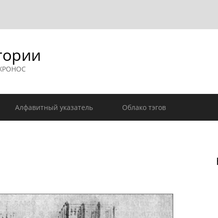
гории
 ХРОНОС
Алфавитный указатель
Облако тэгов