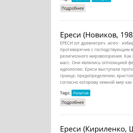
Подробнее
о Ереси (СИЭ, 1964)
Ереси (Новиков, 198
ЕРЕСИ (от древнегреч. aireo - изб
противоречие с господствующим в
религиозного мировоззрения. Как
масс. Они являлись оппозицией ф
идеологию. Ереси выступали проти
троице, предопределении, христол
согласно которому земной мир как т
Tags:
Религия
Подробнее
о Ереси (Новиков, 1987)
Ереси (Кириленко, 