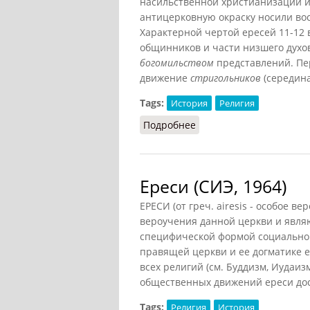
насильственной христианизации и
антицерковную окраску носили вос
Характерной чертой ересей 11-12 
общинников и части низшего духов
богомильством
представлений. Пер
движение
стригольников
(середина
Tags:
История
Религия
Подробнее
о Ереси в России
Ереси (СИЭ, 1964)
ЕРЕСИ (от греч. airesis - особое 
вероучения данной церкви и явля
специфической формой социально
правящей церкви и ее догматике 
всех религий (см. Буддизм, Иудаиз
общественных движений ереси дос
Tags:
Религия
История