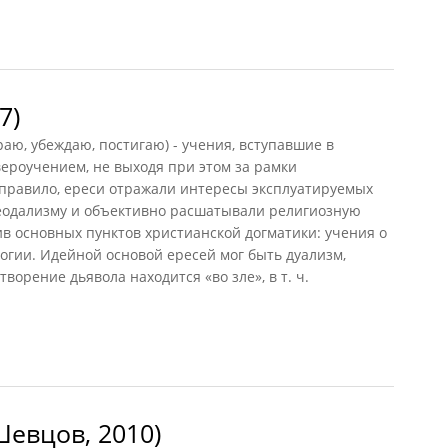
7)
ираю, убеждаю, постигаю) - учения, вступавшие в
ероучением, не выходя при этом за рамки
 правило, ереси отражали интересы эксплуатируемых
еодализму и объективно расшатывали религиозную
в основных пунктов христианской догматики: учения о
огии. Идейной основой ересей мог быть дуализм,
ворение дьявола находится «во зле», в т. ч.
Шевцов, 2010)