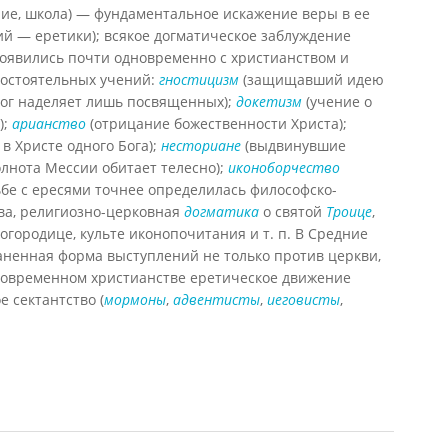
ение, школа) — фундаментальное искажение веры в ее
й — еретики); всякое догматическое заблуждение
 появились почти одновременно с христианством и
самостоятельных учений:
гностицизм
(защищавший идею
Бог наделяет лишь посвященных);
докетизм
(учение о
);
арианство
(отрицание божественности Христа);
в Христе одного Бога);
несториане
(выдвинувшие
олнота Мессии обитает телесно);
иконоборчество
ьбе с ересями точнее определилась философско-
ва, религиозно-церковная
догматика
о святой
Троице
,
огородице, культе иконопочитания и т. п. В Средние
аненная форма выступлений не только против церкви,
 современном христианстве еретическое движение
 сектантство (
мормоны
,
адвентисты
,
иеговисты
,
вцов, 2010)