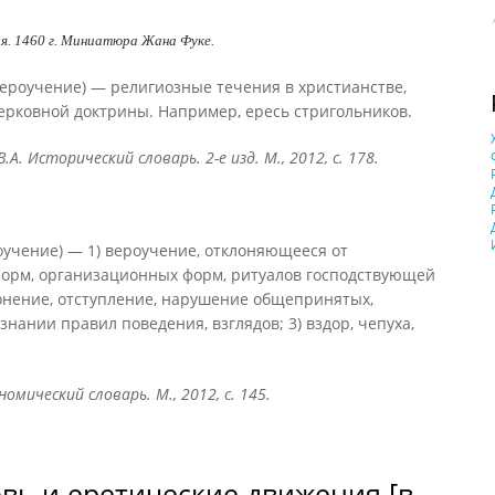
. 1460 г. Миниатюра Жана Фуке.
 вероучение) — религиозные течения в христианстве,
рковной доктрины. Например, ересь стригольников.
В.А. Исторический словарь. 2-е изд. М., 2012, с. 178.
роучение) — 1) вероучение, отклоняющееся от
 норм, организационных форм, ритуалов господствующей
клонение, отступление, нарушение общепринятых,
нании правил поведения, взглядов; 3) вздор, чепуха,
омический словарь. М., 2012, с. 145.
вь и еретические движения [в