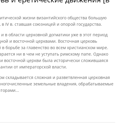
литической жизни византийского общества большую
 в IV в. ставшая союзницей и опорой государства.
 и в области церковной догматики уже в этот период
ной и восточной церквами. Восточная церковь
 в борьбе за главенство во всем христианском мире.
рается ни в чем не уступать римскому папе. Однако
и восточной церкви была исторически сложившаяся
антии от императорской власти.
м складывается сложная и разветвленная церковная
многочисленные земельные владения, обрабатываемые
торами...
ь и еретические движения [в Византии]