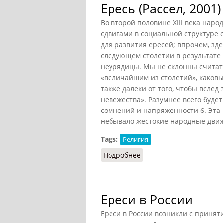
Ересь (Рассел, 2001)
Во второй половине XIII века нар
сдвигами в социальной структуре
для развития ересей; впрочем, зде
следующем столетии в результате
неурядицы. Мы не склонны считать
«величайшим из столетий», каковы
также далеки от того, чтобы всле
невежества». Разумнее всего будет
сомнений и напряженности 6. Эта
небывало жестокие народные движ
Tags:
Религия
Подробнее
о Ересь (Рассел, 2001)
Ереси в России
Ереси в России возникли с принят