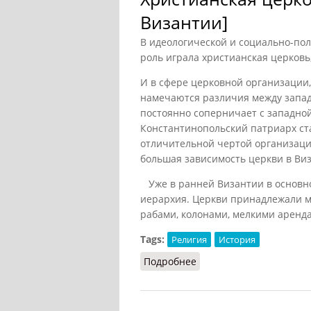
Византии]
В идеологической и социально-по
роль играла христианская церковь,
И в сфере церковной организации,
намечаются различия между запад
постоянно соперничает с западной
Константинопольский патриарх ста
отличительной чертой организаци
большая зависимость церкви в Виз
Уже в ранней Византии в основно
иерархия. Церкви принадлежали 
рабами, колонами, мелкими аренда
Tags:
Религия
История
Подробнее
о Христианская церков