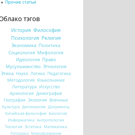
Прочие статьи
Облако тэгов
История
Философия
Психология
Религия
Экономика
Политика
Социология
Мифология
Идеология
Право
Мусульманство
Этнология
Этика
Наука
Логика
Педагогика
Методология
Языкознание
Литература
Искусство
Археология
Демография
География
Экология
Военные
Культура
Дипломатия
Документы
Китайская философия
Биология
Информатика
Антропология
Теология
Эстетика
Математика
Риторика
Мировоззрение