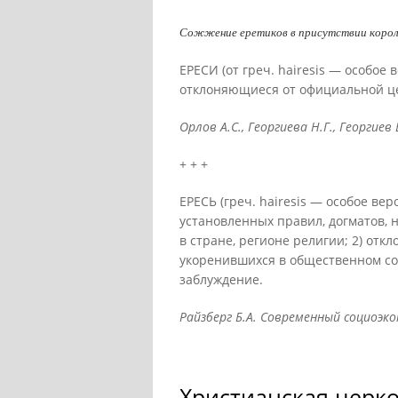
Сожжение еретиков в присутствии короля
ЕРЕСИ (от греч. hairesis — особое
отклоняющиеся от официальной це
Орлов А.С., Георгиева Н.Г., Георгиев 
+ + +
ЕРЕСЬ (греч. hairesis — особое ве
установленных правил, догматов,
в стране, регионе религии; 2) от
укоренившихся в общественном соз
заблуждение.
Райзберг Б.А. Современный социоэкон
Христианская церко