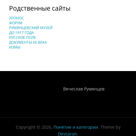
Родственные сайты
ХРОНОС
ФОРУМ
РУМЯНЦЕВСКИЙ МУЗЕЙ
ДО 1917 ГОДА
РУССКОЕ ПОЛЕ
ДОКУМЕНТЫ XX ВЕКА
ИЗМЫ
Понятия И Категории - Исторический Проект ХРОНОС
WEB-редактор
Вячеслав Румянцев
Copyright © 2026,
Понятия и категории
. Theme by
Devsaran
.