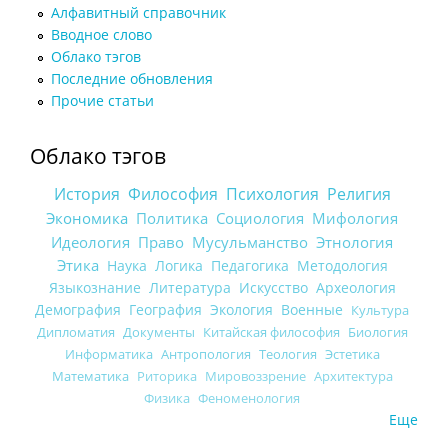
Алфавитный справочник
Вводное слово
Облако тэгов
Последние обновления
Прочие статьи
Облако тэгов
История
Философия
Психология
Религия
Экономика
Политика
Социология
Мифология
Идеология
Право
Мусульманство
Этнология
Этика
Наука
Логика
Педагогика
Методология
Языкознание
Литература
Искусство
Археология
Демография
География
Экология
Военные
Культура
Дипломатия
Документы
Китайская философия
Биология
Информатика
Антропология
Теология
Эстетика
Математика
Риторика
Мировоззрение
Архитектура
Физика
Феноменология
Еще