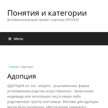
Понятия и категории
Вспомогательный проект портала ХРОНОС
Menu
Вы здесь
Главная
» Адопция
Адопция
АДОПЦИЯ (от лат. adoptio - усыновление), форма
установления родства искусственного - включение
индивида или нескольких лиц в какую-либо
родственную группу или семью. Мотивы для адопции
могли быть различны: обеспечение одинокого